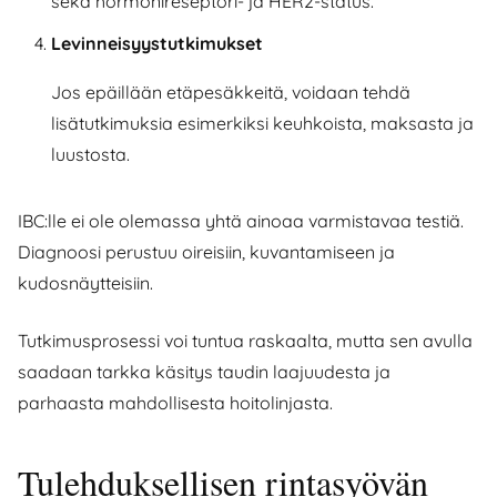
sekä hormonireseptori- ja HER2-status.
Levinneisyystutkimukset
Jos epäillään etäpesäkkeitä, voidaan tehdä
lisätutkimuksia esimerkiksi keuhkoista, maksasta ja
luustosta.
IBC:lle ei ole olemassa yhtä ainoaa varmistavaa testiä.
Diagnoosi perustuu oireisiin, kuvantamiseen ja
kudosnäytteisiin.
Tutkimusprosessi voi tuntua raskaalta, mutta sen avulla
saadaan tarkka käsitys taudin laajuudesta ja
parhaasta mahdollisesta hoitolinjasta.
Tulehduksellisen rintasyövän