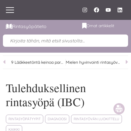
Omat artikkelit
Rintasyöpätieto
9 Lääkkeetöntä keinoa parempaan uneen
Mielen hyvinvointi rintasyövän aikana – resilienssin voima toipumisessa
Tulehduksellinen
rintasyöpä (IBC)
RINTASYÖPÄTYYPIT
DIAGNOOSI
RINTASYÖVÄN LUOKITTELU
KAIKKI