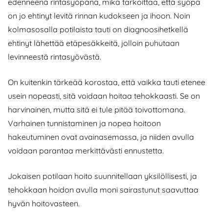
edenneenä rintasyöpänä, mikä tarkoittaa, että syöpä
on jo ehtinyt levitä rinnan kudokseen ja ihoon. Noin
kolmasosalla potilaista tauti on diagnoosihetkellä
ehtinyt lähettää etäpesäkkeitä, jolloin puhutaan
levinneestä rintasyövästä.
On kuitenkin tärkeää korostaa, että vaikka tauti etenee
usein nopeasti, sitä voidaan hoitaa tehokkaasti. Se on
harvinainen, mutta sitä ei tule pitää toivottomana.
Varhainen tunnistaminen ja nopea hoitoon
hakeutuminen ovat avainasemassa, ja niiden avulla
voidaan parantaa merkittävästi ennustetta.
Jokaisen potilaan hoito suunnitellaan yksilöllisesti, ja
tehokkaan hoidon avulla moni sairastunut saavuttaa
hyvän hoitovasteen.