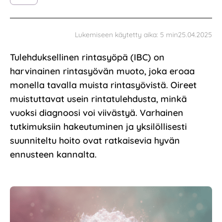
25.04.2025
Lukemiseen käytetty aika:
5
min
Tulehduksellinen rintasyöpä (IBC) on
harvinainen rintasyövän muoto, joka eroaa
monella tavalla muista rintasyövistä. Oireet
muistuttavat usein rintatulehdusta, minkä
vuoksi diagnoosi voi viivästyä. Varhainen
tutkimuksiin hakeutuminen ja yksilöllisesti
suunniteltu hoito ovat ratkaisevia hyvän
ennusteen kannalta.