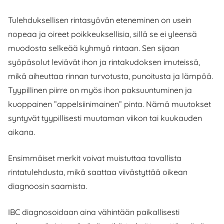
Tulehduksellisen rintasyövän eteneminen on usein
nopeaa ja oireet poikkeuksellisia, sillä se ei yleensä
muodosta selkeää kyhmyä rintaan. Sen sijaan
syöpäsolut leviävät ihon ja rintakudoksen imuteissä,
mikä aiheuttaa rinnan turvotusta, punoitusta ja lämpöä.
Tyypillinen piirre on myös ihon paksuuntuminen ja
kuoppainen ”appelsiinimainen” pinta. Nämä muutokset
syntyvät tyypillisesti muutaman viikon tai kuukauden
aikana.
Ensimmäiset merkit voivat muistuttaa tavallista
rintatulehdusta, mikä saattaa viivästyttää oikean
diagnoosin saamista.
IBC diagnosoidaan aina vähintään paikallisesti