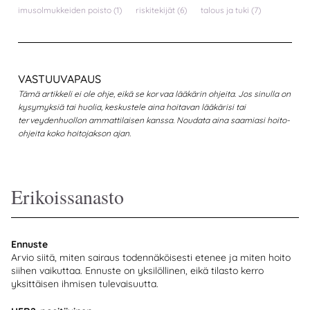
imusolmukkeiden poisto
(1)
riskitekijät
(6)
talous ja tuki
(7)
VASTUUVAPAUS
Tämä artikkeli ei ole ohje, eikä se korvaa lääkärin ohjeita. Jos sinulla on
kysymyksiä tai huolia, keskustele aina hoitavan lääkärisi tai
terveydenhuollon ammattilaisen kanssa. Noudata aina saamiasi hoito-
ohjeita koko hoitojakson ajan.
Erikoissanasto
Ennuste
Arvio siitä, miten sairaus todennäköisesti etenee ja miten hoito
siihen vaikuttaa. Ennuste on yksilöllinen, eikä tilasto kerro
yksittäisen ihmisen tulevaisuutta.