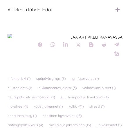
Artikkelin lähdetiedot
JAA ARTIKKELI KANAVASSA
infektioriski
(1)
syöpäväsymys
(3)
lymfaturvotus
(1)
hiustenlähtö
(1)
leikkaushaava ja arpi
(3)
vaihdevuosioireet
(1)
neuropatia eli hermosärky
(1)
suu, hampaat ja limakalvot
(4)
iho-oireet
(1)
kädet ja kynnet
(1)
kaikki
(41)
stressi
(1)
ennaltaehkäisy
(1)
henkinen hyvinvointi
(18)
rintasyöpäleikkaus
(4)
mieliala ja jaksaminen
(13)
univaikeudet
(1)