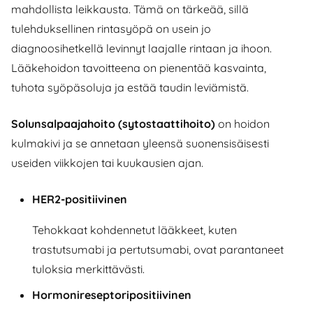
mahdollista leikkausta. Tämä on tärkeää, sillä
tulehduksellinen rintasyöpä on usein jo
diagnoosihetkellä levinnyt laajalle rintaan ja ihoon.
Lääkehoidon tavoitteena on pienentää kasvainta,
tuhota syöpäsoluja ja estää taudin leviämistä.
Solunsalpaajahoito (sytostaattihoito)
on hoidon
kulmakivi ja se annetaan yleensä suonensisäisesti
useiden viikkojen tai kuukausien ajan.
HER2-positiivinen
Tehokkaat kohdennetut lääkkeet, kuten
trastutsumabi ja pertutsumabi, ovat parantaneet
tuloksia merkittävästi.
Hormonireseptoripositiivinen