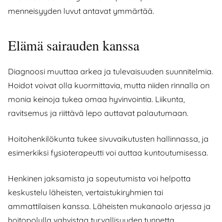
menneisyyden luvut antavat ymmärtää.
Elämä sairauden kanssa
Diagnoosi muuttaa arkea ja tulevaisuuden suunnitelmia.
Hoidot voivat olla kuormittavia, mutta niiden rinnalla on
monia keinoja tukea omaa hyvinvointia. Liikunta,
ravitsemus ja riittävä lepo auttavat palautumaan.
Hoitohenkilökunta tukee sivuvaikutusten hallinnassa, ja
esimerkiksi fysioterapeutti voi auttaa kuntoutumisessa.
Henkinen jaksamista ja sopeutumista voi helpotta
keskustelu läheisten, vertaistukiryhmien tai
ammattilaisen kanssa. Läheisten mukanaolo arjessa ja
hoitopolulla vahvistaa turvallisuuden tunnetta.