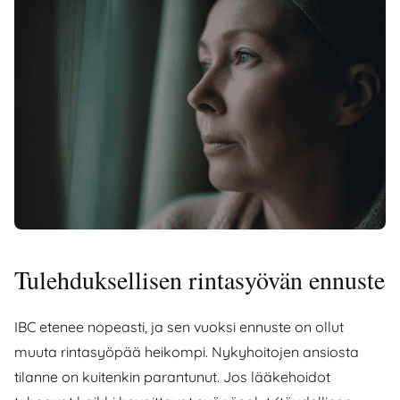
Tulehduksellisen rintasyövän ennuste
IBC etenee nopeasti, ja sen vuoksi ennuste on ollut
muuta rintasyöpää heikompi. Nykyhoitojen ansiosta
tilanne on kuitenkin parantunut. Jos lääkehoidot