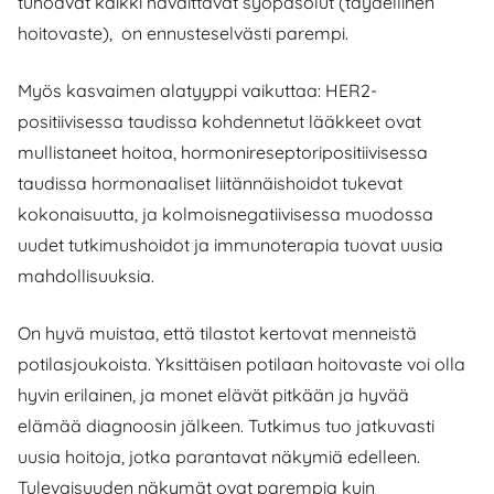
tuhoavat kaikki havaittavat syöpäsolut (täydellinen
hoitovaste), on ennusteselvästi parempi.
Myös kasvaimen alatyyppi vaikuttaa: HER2-
positiivisessa taudissa kohdennetut lääkkeet ovat
mullistaneet hoitoa, hormonireseptoripositiivisessa
taudissa hormonaaliset liitännäishoidot tukevat
kokonaisuutta, ja kolmoisnegatiivisessa muodossa
uudet tutkimushoidot ja immunoterapia tuovat uusia
mahdollisuuksia.
On hyvä muistaa, että tilastot kertovat menneistä
potilasjoukoista. Yksittäisen potilaan hoitovaste voi olla
hyvin erilainen, ja monet elävät pitkään ja hyvää
elämää diagnoosin jälkeen. Tutkimus tuo jatkuvasti
uusia hoitoja, jotka parantavat näkymiä edelleen.
Tulevaisuuden näkymät ovat parempia kuin