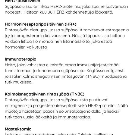
HER2-positiivinen
Syöpäsoluissa on liikaa HER2-proteiinia, joka saa ne kasvamaan
nopeasti. Hoitoon kuuluu HER2-kohdennettuja lääkkeitä.
Hormonireseptoripositiivinen (HR+)
Rintasyövän alatyyppi, jossa syöpäsolut tarvitsevat estrogeenia
ja/tai progesteronia kasvaakseen. Näissä tapauksissa hoitoon
voidaan liittää hormonaalinen liitännäishoito, joka estää
hormonien vaikutusta.
Immunoterapia
Hoito, joka vahvistaa elimistön omaa immuunijärjestelmää
tunnistamaan ja tuhoamaan syöpäsoluja. Käytössä erityisesti
joissakin kolmoisnegatiivisen rintasyövän (TNBC) muodoissa ja
tutkimuksissa.
Kolmoisnegatiivinen rintasyöpä (TNBC)
Rintasyövän alatyyppi, jossa syöpäsoluista puuttuvat
estrogeeni- ja progesteronireseptorit sekä HER2-proteiini. Näitä
muotoja hoidetaan pääosin solunsalpaajahoidolla, ja lisäksi
tutkitaan uusia lääkkeitä ja immunoterapiaa.
Mastektomia
Leikkaus, jossa poistetaan koko rinta. Tulehduksellisessa