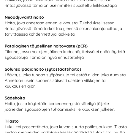
rintasyövässä tämä on useimmiten suositeltu leikkaustapa.
Neoadjuvanttihoito
Hoito, joka annetaan ennen leikkausta. Tulehduksellisessa
rintasyövässä tämä tarkoittaa yleensä solunsalpaajahoitoa ja
tarvittaessa kohdennettuja lääkkeitä.
Patologinen täydellinen hoitovaste (pCR)
Tilanne, jossa hoitojen jälkeen kudosnäytteissä ei enää löydetä
syöpäsoluja. Tämä on hyvä ennustetekijä.
Solunsalpaajahoito (sytostaattihoito)
Lääkitys, joka tuhoaa syöpäsoluja tai estää niiden jakautumista.
Annetaan usein suonensisäisesti useiden viikkojen tai
kuukausien ajan.
Sädehoito
Hoito, jossa käytetään korkeaenergistä säteilyä jäljelle
jääneiden syöpäsolujen tuhoamiseksi leikkauksen jälkeen.
Tilasto
Luku- tai prosenttitieto, joka kuvaa suurta potilasjoukkoa. Tilasto
kertoo menneiden potilaiden keskimääräisistä tuloksista, mutta