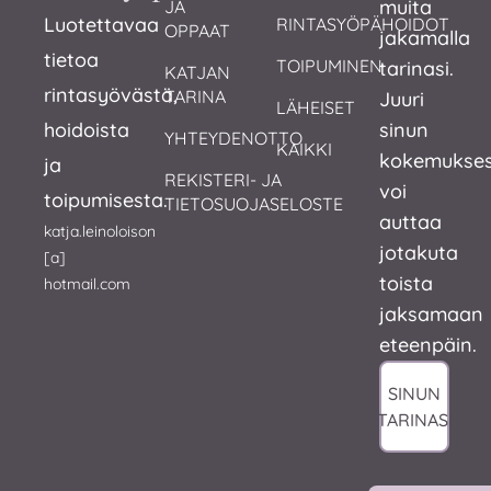
muita
JA 
Luotettavaa
RINTASYÖPÄHOIDOT
OPPAAT
jakamalla
tietoa
TOIPUMINEN
tarinasi.
KATJAN 
rintasyövästä,
TARINA
Juuri
LÄHEISET
hoidoista
sinun
YHTEYDENOTTO
KAIKKI
kokemukses
ja
REKISTERI- JA 
voi
toipumisesta.
TIETOSUOJASELOSTE
auttaa
katja.leinoloison
jotakuta
[a]
toista
hotmail.com
jaksamaan
eteenpäin.
SINUN
TARINASI