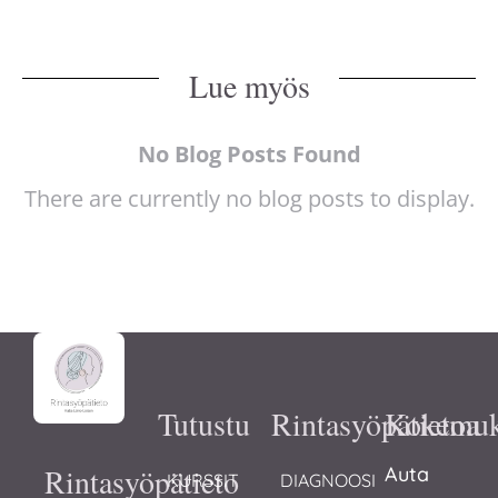
Lue myös
No Blog Posts Found
There are currently no blog posts to display.
Tutustu
Rintasyöpätietoa
Kokemuk
Rintasyöpätieto
Auta
KURSSIT 
DIAGNOOSI