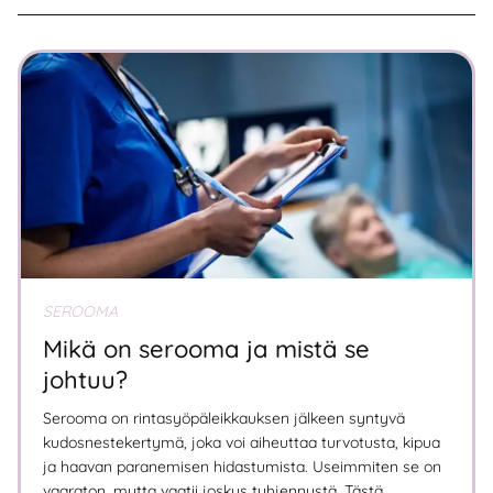
SEROOMA
Mikä on serooma ja mistä se
johtuu?
Serooma on rintasyöpäleikkauksen jälkeen syntyvä
kudosnestekertymä, joka voi aiheuttaa turvotusta, kipua
ja haavan paranemisen hidastumista. Useimmiten se on
vaaraton, mutta vaatii joskus tyhjennystä. Tästä