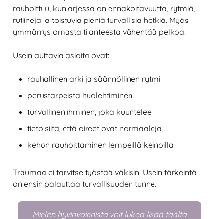
rauhoittuu, kun arjessa on ennakoitavuutta, rytmiä,
rutiineja ja toistuvia pieniä turvallisia hetkiä. Myös
ymmärrys omasta tilanteesta vähentää pelkoa.
Usein auttavia asioita ovat:
rauhallinen arki ja säännöllinen rytmi
perustarpeista huolehtiminen
turvallinen ihminen, joka kuuntelee
tieto siitä, että oireet ovat normaaleja
kehon rauhoittaminen lempeillä keinoilla
Traumaa ei tarvitse työstää väkisin. Usein tärkeintä
on ensin palauttaa turvallisuuden tunne.
Mielen hyvinvoinnista voit lukea lisää täältä