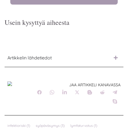
Usein kysyttyä aiheesta
Artikkelin lähdetiedot
JAA ARTIKKELI KANAVASSA
infektioriski
(1)
syöpäväsymys
(3)
lymfaturvotus
(1)