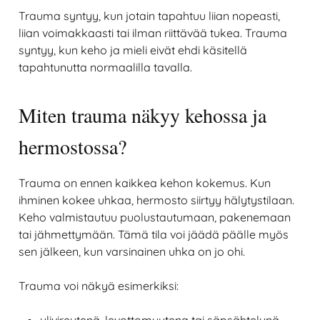
Trauma syntyy, kun jotain tapahtuu liian nopeasti,
liian voimakkaasti tai ilman riittävää tukea. Trauma
syntyy, kun keho ja mieli eivät ehdi käsitellä
tapahtunutta normaalilla tavalla.
Miten trauma näkyy kehossa ja
hermostossa?
Trauma on ennen kaikkea kehon kokemus. Kun
ihminen kokee uhkaa, hermosto siirtyy hälytystilaan.
Keho valmistautuu puolustautumaan, pakenemaan
tai jähmettymään. Tämä tila voi jäädä päälle myös
sen jälkeen, kun varsinainen uhka on jo ohi.
Trauma voi näkyä esimerkiksi:
ylivireytenä, levottomuutena tai säpsähtelynä