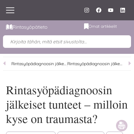
Omat artikkelit
Rintasyöpätieto
Rintasyöpädiagnoosin jälkeiset tunteet – mikä on reaktiovaihe?
Rintasyöpädiagnoosin jälkeiset tunteet – mitä resilienssi oikeastaan tarkoittaa
Rintasyöpädiagnoosin
jälkeiset tunteet – milloin
kyse on traumasta?