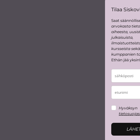
Tilaa Siskovi
Saat säännöllise
arvokasta tiet
aiheesta, uusis
julkaisuista,
ilmaistuotteist
kursseista sekä
kumppanien tar
Ethän jää yksin
Hyväksyn
tietosuoja
LÄHE