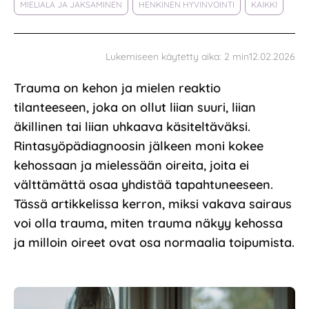
MIELIALA JA JAKSAMINEN
HENKINEN HYVINVOINTI
KAIKKI
12.02.2026
Lukemiseen käytetty aika:
2
min
Trauma on kehon ja mielen reaktio
tilanteeseen, joka on ollut liian suuri, liian
äkillinen tai liian uhkaava käsiteltäväksi.
Rintasyöpädiagnoosin jälkeen moni kokee
kehossaan ja mielessään oireita, joita ei
välttämättä osaa yhdistää tapahtuneeseen.
Tässä artikkelissa kerron, miksi vakava sairaus
voi olla trauma, miten trauma näkyy kehossa
ja milloin oireet ovat osa normaalia toipumista.