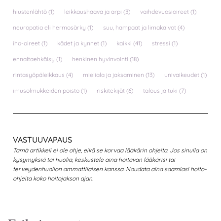
hiustenlähtö
(1)
leikkaushaava ja arpi
(3)
vaihdevuosioireet
(1)
neuropatia eli hermosärky
(1)
suu, hampaat ja limakalvot
(4)
iho-oireet
(1)
kädet ja kynnet
(1)
kaikki
(41)
stressi
(1)
ennaltaehkäisy
(1)
henkinen hyvinvointi
(18)
rintasyöpäleikkaus
(4)
mieliala ja jaksaminen
(13)
univaikeudet
(1)
imusolmukkeiden poisto
(1)
riskitekijät
(6)
talous ja tuki
(7)
VASTUUVAPAUS
Tämä artikkeli ei ole ohje, eikä se korvaa lääkärin ohjeita. Jos sinulla on
kysymyksiä tai huolia, keskustele aina hoitavan lääkärisi tai
terveydenhuollon ammattilaisen kanssa. Noudata aina saamiasi hoito-
ohjeita koko hoitojakson ajan.