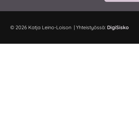
© 2026 Katja Leino-Loison | Yhteistyössä:
DigiSisko