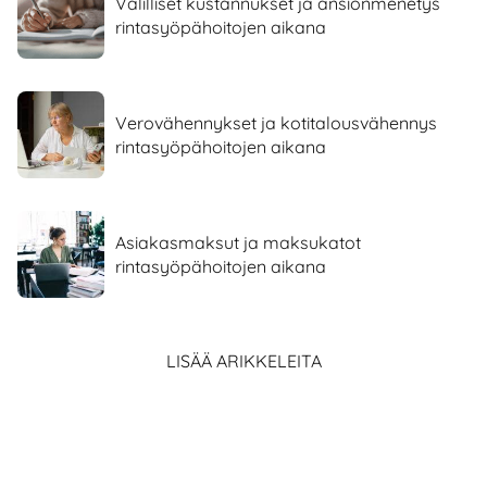
Välilliset kustannukset ja ansionmenetys
rintasyöpähoitojen aikana
Verovähennykset ja kotitalousvähennys
rintasyöpähoitojen aikana
Asiakasmaksut ja maksukatot
rintasyöpähoitojen aikana
LISÄÄ ARIKKELEITA