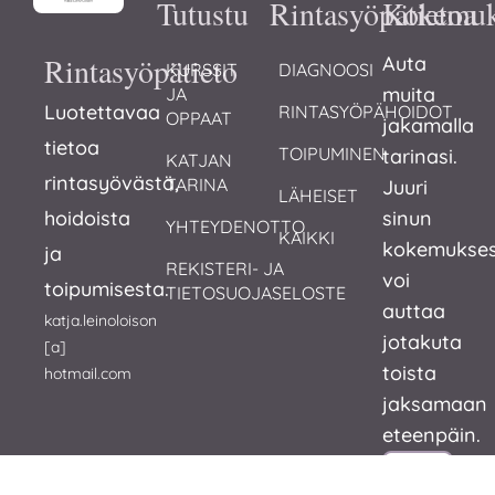
Tutustu
Rintasyöpätietoa
Kokemuk
Rintasyöpätieto
Auta
KURSSIT 
DIAGNOOSI
muita
JA 
Luotettavaa
RINTASYÖPÄHOIDOT
OPPAAT
jakamalla
tietoa
TOIPUMINEN
tarinasi.
KATJAN 
rintasyövästä,
TARINA
Juuri
LÄHEISET
hoidoista
sinun
YHTEYDENOTTO
KAIKKI
kokemukses
ja
REKISTERI- JA 
voi
toipumisesta.
TIETOSUOJASELOSTE
auttaa
katja.leinoloison
jotakuta
[a]
toista
hotmail.com
jaksamaan
eteenpäin.
SINUN