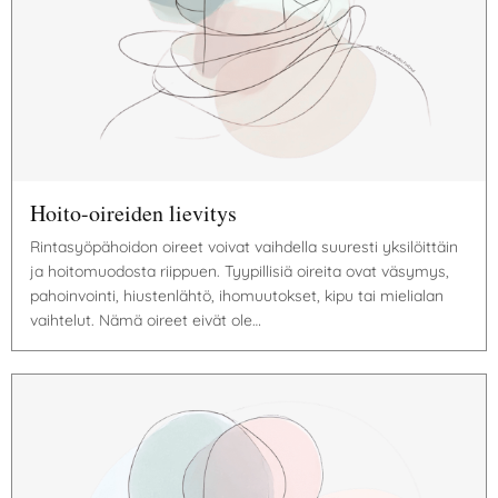
Hoito-oireiden lievitys
Rintasyöpähoidon oireet voivat vaihdella suuresti yksilöittäin
ja hoitomuodosta riippuen. Tyypillisiä oireita ovat väsymys,
pahoinvointi, hiustenlähtö, ihomuutokset, kipu tai mielialan
vaihtelut. Nämä oireet eivät ole…