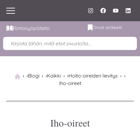
Omat artikkelit
Rintasyöpätieto
›
Blogi
›
Kaikki
›
Hoito-oireiden lievitys
›
Iho-oireet
Iho-oireet