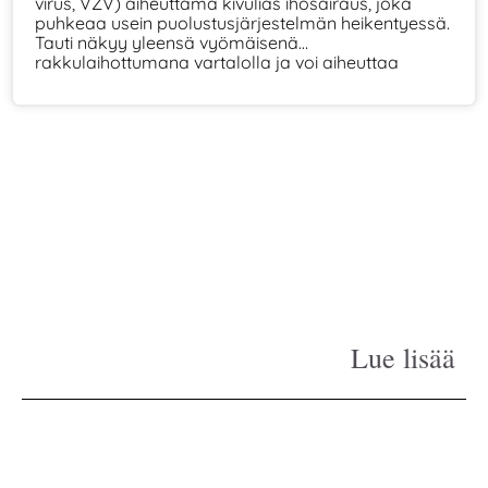
virus, VZV) aiheuttama kivulias ihosairaus, joka
puhkeaa usein puolustusjärjestelmän heikentyessä.
Tauti näkyy yleensä vyömäisenä
rakkulaihottumana vartalolla ja voi aiheuttaa
hermosärkyä. Oikea-aikainen lääkehoito ja kivun
hallinta nopeuttavat toipumista ja vähentävät
jälkioireita.
Lue lisää