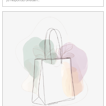
ja helpottaa oireiden…