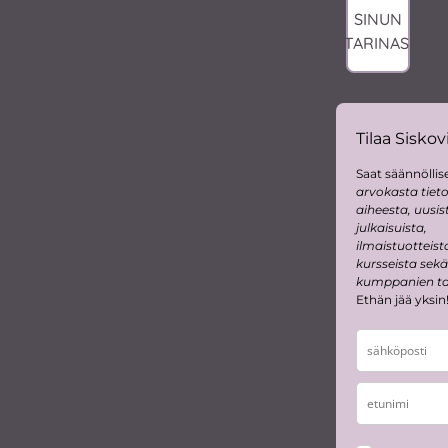
SINUN
TARINASI
Tilaa Siskovi
Saat säännöllise
arvokasta tiet
aiheesta, uusis
julkaisuista,
ilmaistuotteist
kursseista sekä
kumppanien tar
Ethän jää yksin