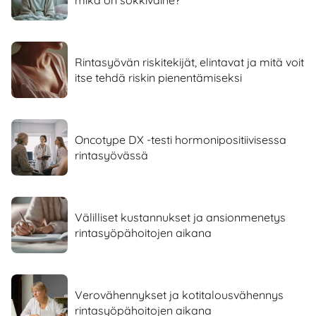
mikä on sokkivaihe?
Rintasyövän riskitekijät, elintavat ja mitä voit
itse tehdä riskin pienentämiseksi
Oncotype DX -testi hormonipositiivisessa
rintasyövässä
Välilliset kustannukset ja ansionmenetys
rintasyöpähoitojen aikana
Verovähennykset ja kotitalousvähennys
rintasyöpähoitojen aikana