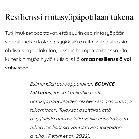
Resilienssi rintasyöpäpotilaan tukena
Tutkimukset osoittavat, että suurin osa rintasyöpään
sairastuneista kokee psyykkisiä oireita, kuten stressiä,
ahdistusta ja alakuloa, jossain hoitojen vaiheessa. On
kuitenkin myös hyviä uutisia, sillä
omaa resilienssiä voi
vahvistaa
.
Esimerkiksi eurooppalainen
BOUNCE-
tutkimus,
jossa kehitettiin malli
rintasyöpäpotilaiden resilienssin arviointiin ja
tukemiseen. Tulokset osoittivat, että
psyykkistä hyvinvointia voitiin ennakoida ja
tukea resilienssiä vahvistavien tekijöiden
avulla. (Pettini et al., 2022).