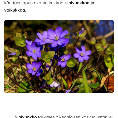
käyttäen apuna kahta kukkaa:
sinivuokkoa ja
voikukkaa.
Sinivuokko
tarvitsee oikeanlaisen kasvualustan, ei