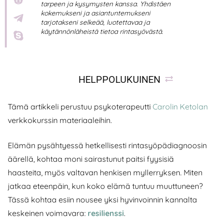
tarpeen ja kysymysten kanssa. Yhdistäen
kokemukseni ja asiantuntemukseni
tarjotakseni selkeää, luotettavaa ja
käytännönläheistä tietoa rintasyövästä.
HELPPOLUKUINEN
Tämä artikkeli perustuu psykoterapeutti
Carolin Ketolan
verkkokurssin materiaaleihin.
Elämän pysähtyessä hetkellisesti rintasyöpädiagnoosin
äärellä, kohtaa moni sairastunut paitsi fyysisiä
haasteita, myös valtavan henkisen myllerryksen. Miten
jatkaa eteenpäin, kun koko elämä tuntuu muuttuneen?
Tässä kohtaa esiin nousee yksi hyvinvoinnin kannalta
keskeinen voimavara:
resilienssi
.