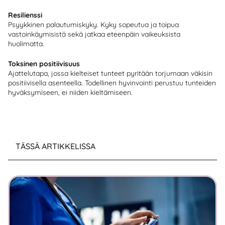
Resilienssi
Psyykkinen palautumiskyky. Kyky sopeutua ja toipua
vastoinkäymisistä sekä jatkaa eteenpäin vaikeuksista
huolimatta.
Toksinen positiivisuus
Ajattelutapa, jossa kielteiset tunteet pyritään torjumaan väkisin
positiivisella asenteella. Todellinen hyvinvointi perustuu tunteiden
hyväksymiseen, ei niiden kieltämiseen.
TÄSSÄ ARTIKKELISSA