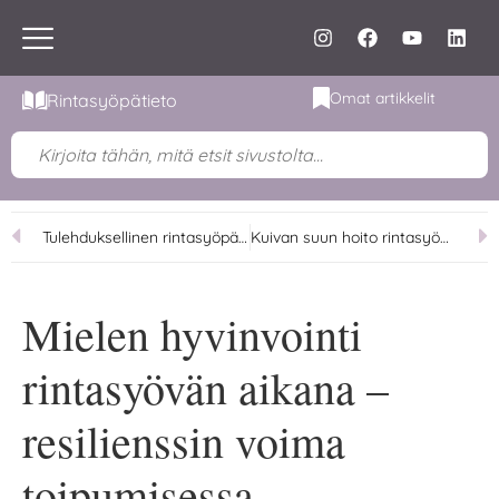
Omat artikkelit
Rintasyöpätieto
Tulehduksellinen rintasyöpä (IBC)
Kuivan suun hoito rintasyöpähoitojen aikana
Mielen hyvinvointi
rintasyövän aikana –
resilienssin voima
toipumisessa