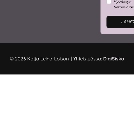
Hyväksyn
tietosuoja
LÄHE
© 2026 Katja Leino-Loison | Yhteistyössä:
DigiSisko