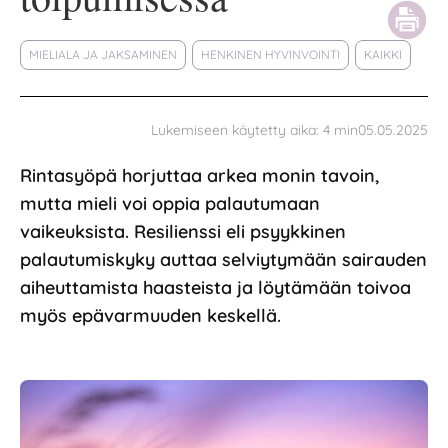
MIELIALA JA JAKSAMINEN
HENKINEN HYVINVOINTI
KAIKKI
05.05.2025
Lukemiseen käytetty aika:
4
min
Rintasyöpä horjuttaa arkea monin tavoin,
mutta mieli voi oppia palautumaan
vaikeuksista. Resilienssi eli psyykkinen
palautumiskyky auttaa selviytymään sairauden
aiheuttamista haasteista ja löytämään toivoa
myös epävarmuuden keskellä.