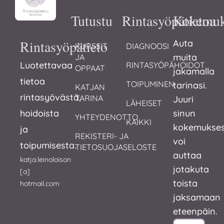
Tutustu
Rintasyöpätietoa
Kokemuk
Rintasyöpätieto
Auta
KURSSIT 
DIAGNOOSI
muita
JA 
Luotettavaa
RINTASYÖPÄHOIDOT
OPPAAT
jakamalla
tietoa
TOIPUMINEN
tarinasi.
KATJAN 
rintasyövästä,
TARINA
Juuri
LÄHEISET
hoidoista
sinun
YHTEYDENOTTO
KAIKKI
kokemukses
ja
REKISTERI- JA 
voi
toipumisesta.
TIETOSUOJASELOSTE
auttaa
katja.leinoloison
jotakuta
[a]
toista
hotmail.com
jaksamaan
eteenpäin.