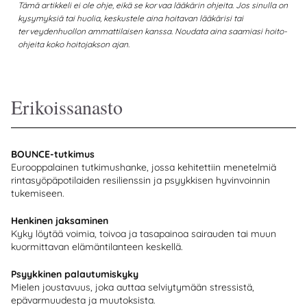
Tämä artikkeli ei ole ohje, eikä se korvaa lääkärin ohjeita. Jos sinulla on
kysymyksiä tai huolia, keskustele aina hoitavan lääkärisi tai
terveydenhuollon ammattilaisen kanssa. Noudata aina saamiasi hoito-
ohjeita koko hoitojakson ajan.
Erikoissanasto
BOUNCE-tutkimus
Eurooppalainen tutkimushanke, jossa kehitettiin menetelmiä
rintasyöpäpotilaiden resilienssin ja psyykkisen hyvinvoinnin
tukemiseen.
Henkinen jaksaminen
Kyky löytää voimia, toivoa ja tasapainoa sairauden tai muun
kuormittavan elämäntilanteen keskellä.
Psyykkinen palautumiskyky
Mielen joustavuus, joka auttaa selviytymään stressistä,
epävarmuudesta ja muutoksista.