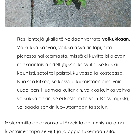
Resilienttejä yksilöitä voidaan verrata
voikukkaan
.
Voikukka kasvaa, vaikka asvaltin läpi, siitä
pienestä halkeamasta, missä ei kuvittelisi olevan
minkäänlaisia edellytyksiä kasvulle. Se kukkii
kauniisti, satoi tai paistoi, kuivassa ja kosteassa.
Kun sen kitkee, se kasvaa kukoistaen aina vain
uudelleen. Huomaa kuitenkin, vaikka kuinka vahva
voikukka onkin, se ei kestä mitä vain. Kasvimyrkky
voi saada senkin luovuttamaan taistelun.
Molemmilla on arvonsa – tärkeintä on tunnistaa oma
luontainen tapa selviytyä ja oppia tukemaan sitä.