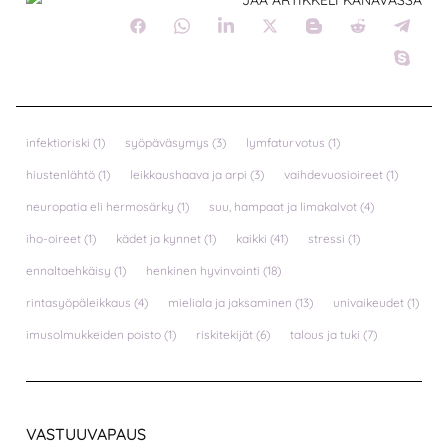
infektioriski
(1)
syöpäväsymys
(3)
lymfaturvotus
(1)
hiustenlähtö
(1)
leikkaushaava ja arpi
(3)
vaihdevuosioireet
(1)
neuropatia eli hermosärky
(1)
suu, hampaat ja limakalvot
(4)
iho-oireet
(1)
kädet ja kynnet
(1)
kaikki
(41)
stressi
(1)
ennaltaehkäisy
(1)
henkinen hyvinvointi
(18)
rintasyöpäleikkaus
(4)
mieliala ja jaksaminen
(13)
univaikeudet
(1)
imusolmukkeiden poisto
(1)
riskitekijät
(6)
talous ja tuki
(7)
VASTUUVAPAUS