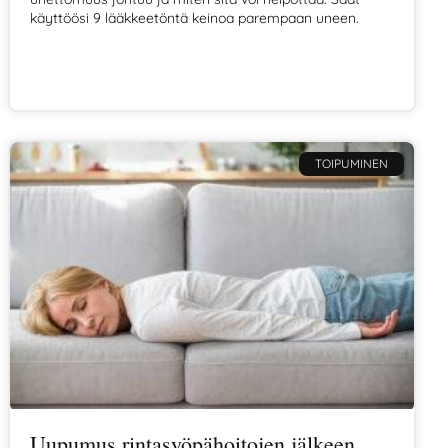
käyttöösi 9 lääkkeetöntä keinoa parempaan uneen.
TOIPUMINEN
Uupumus rintasyöpähoitojen jälkeen