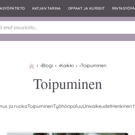
TASYÖPÄTIETO
KATJAN TARINA
OPPAAT JA KURSSIT
RINTASYÖPÄ
›
Blogi
›
Kaikki
›
Toipuminen
Toipuminen
mus ja ruoka
Toipuminen
Työhönpaluu
Univaikeudet
Henkinen h