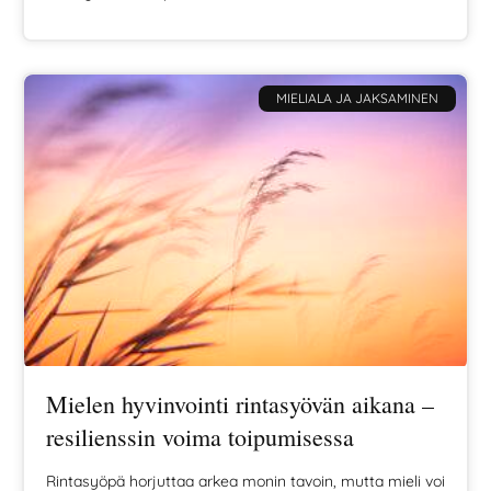
kerron, miksi vakava sairaus voi olla trauma, miten
trauma näkyy kehossa ja milloin oireet ovat osa
normaalia toipumista.
MIELIALA JA JAKSAMINEN
Mielen hyvinvointi rintasyövän aikana –
resilienssin voima toipumisessa
Rintasyöpä horjuttaa arkea monin tavoin, mutta mieli voi