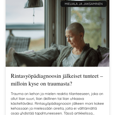
MIELIALA JA JAKSAMINEN
Rintasyöpädiagnoosin jälkeiset tunteet –
milloin kyse on traumasta?
Trauma on kehon ja mielen reaktio tilanteeseen, joka on
ollut liian suuri, liian äkillinen tai liian uhkaava
käsiteltäväksi. Rintasyöpädiagnoosin jälkeen moni kokee
kehossaan ja mielessään oireita, joita ei välttämättä
osaa yhdistää tapahtuneeseen. Tässä artikkelissa