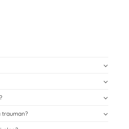
?
aa trauman?