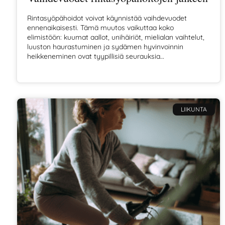
Rintasyöpähoidot voivat käynnistää vaihdevuodet
ennenaikaisesti. Tämä muutos vaikuttaa koko
elimistöön: kuumat aallot, unihäiriöt, mielialan vaihtelut,
luuston haurastuminen ja sydämen hyvinvoinnin
heikkeneminen ovat tyypillisiä seurauksia
estrogeenitason laskusta.
LIIKUNTA