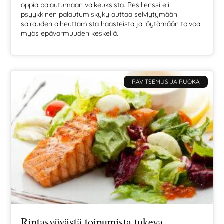
oppia palautumaan vaikeuksista. Resilienssi eli
psyykkinen palautumiskyky auttaa selviytymään
sairauden aiheuttamista haasteista ja löytämään toivoa
myös epävarmuuden keskellä.
RAVITSEMUS JA RUOKA
Rintasyövästä toipumista tukeva