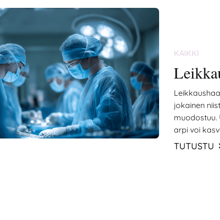
KAIKKI
Leikka
Leikkaushaa
jokainen niis
muodostuu. U
arpi voi kasva
esteettistä h
TUTUSTU
paranee, mill
ehkäistä ja h