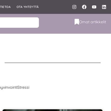
TIETOA
OTA YHTEYTTÄ
Omat artikkelit
yvinvointi
Stressi