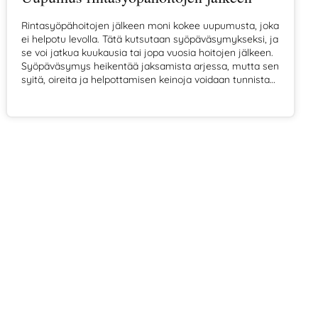
Rintasyöpähoitojen jälkeen moni kokee uupumusta, joka
ei helpotu levolla. Tätä kutsutaan syöpäväsymykseksi, ja
se voi jatkua kuukausia tai jopa vuosia hoitojen jälkeen.
Syöpäväsymys heikentää jaksamista arjessa, mutta sen
syitä, oireita ja helpottamisen keinoja voidaan tunnistaa
ja hoitaa.