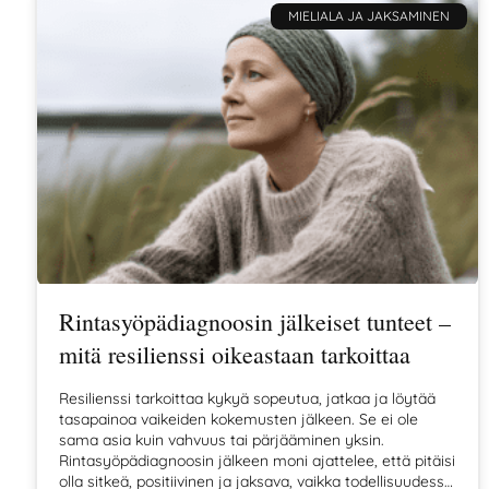
MIELIALA JA JAKSAMINEN
Rintasyöpädiagnoosin jälkeiset tunteet –
mitä resilienssi oikeastaan tarkoittaa
Resilienssi tarkoittaa kykyä sopeutua, jatkaa ja löytää
tasapainoa vaikeiden kokemusten jälkeen. Se ei ole
sama asia kuin vahvuus tai pärjääminen yksin.
Rintasyöpädiagnoosin jälkeen moni ajattelee, että pitäisi
olla sitkeä, positiivinen ja jaksava, vaikka todellisuudessa