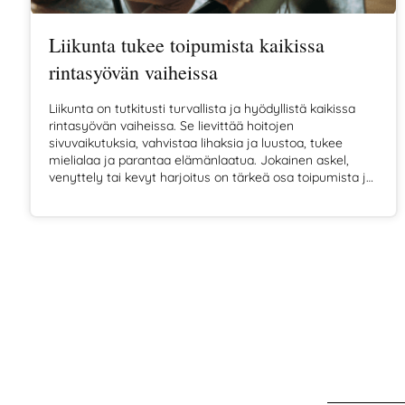
Liikunta tukee toipumista kaikissa
rintasyövän vaiheissa
Liikunta on tutkitusti turvallista ja hyödyllistä kaikissa
rintasyövän vaiheissa. Se lievittää hoitojen
sivuvaikutuksia, vahvistaa lihaksia ja luustoa, tukee
mielialaa ja parantaa elämänlaatua. Jokainen askel,
venyttely tai kevyt harjoitus on tärkeä osa toipumista ja
voi jopa edistää pitkän aikavälin ennustetta.