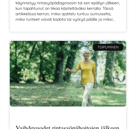
käynnistyy rintasyöpädiagnoosin tai sen epäilyn jälkeen,
kun tapahtunut on liikaa käsiteltäväksi kerralla. Tässä
artikkelissa kerron, miksi ajattelu tuntuu sumuiselta,
miksi tunteet voivat kadota tai vyöryä päälle ja miksi
tämä on ihan normaalia ja kuuluu asiaan.
TOIPUMINEN
Vaihdevuodet rintasyöpähoitojen jälkeen