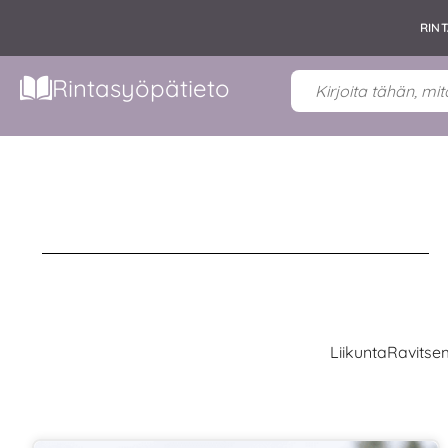
RIN
Rintasyöpätieto
Liikunta
Ravitse