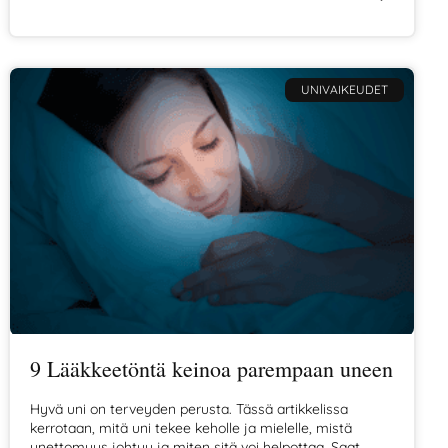
mitä tapahtuu, kun keho ja mieli yrittävät sopeutua
suureen muutokseen.
UNIVAIKEUDET
9 Lääkkeetöntä keinoa parempaan uneen
Hyvä uni on terveyden perusta. Tässä artikkelissa
kerrotaan, mitä uni tekee keholle ja mielelle, mistä
unettomuus johtuu ja miten sitä voi helpottaa. Saat