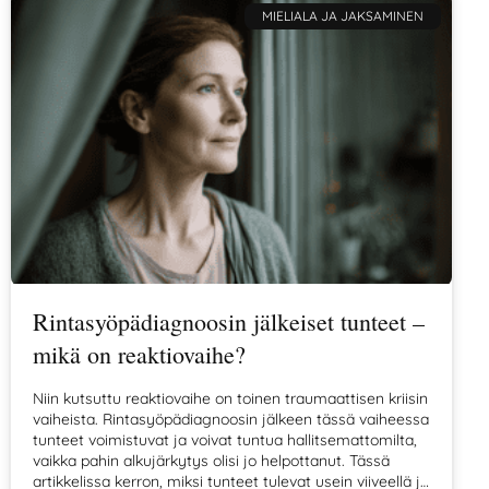
MIELIALA JA JAKSAMINEN
Rintasyöpädiagnoosin jälkeiset tunteet –
mikä on reaktiovaihe?
Niin kutsuttu reaktiovaihe on toinen traumaattisen kriisin
vaiheista. Rintasyöpädiagnoosin jälkeen tässä vaiheessa
tunteet voimistuvat ja voivat tuntua hallitsemattomilta,
vaikka pahin alkujärkytys olisi jo helpottanut. Tässä
artikkelissa kerron, miksi tunteet tulevat usein viiveellä ja