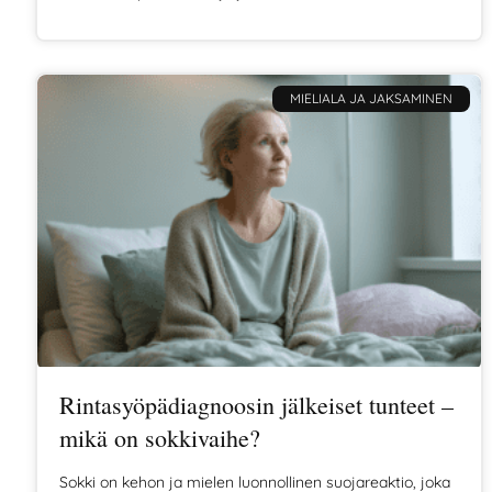
resilienssi syntyy usein lempeydestä, tuesta ja ajasta.
Tässä artikkelissa avaan, mitä resilienssi oikeasti on,
miten se rakentuu ja miksi jokaisella on oma tapansa
selvitä.
MIELIALA JA JAKSAMINEN
Rintasyöpädiagnoosin jälkeiset tunteet –
mikä on sokkivaihe?
Sokki on kehon ja mielen luonnollinen suojareaktio, joka