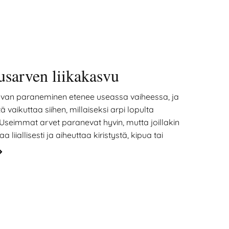
usarven liikakasvu
van paraneminen etenee useassa vaiheessa, ja
tä vaikuttaa siihen, millaiseksi arpi lopulta
seimmat arvet paranevat hyvin, mutta joillakin
a liiallisesti ja aiheuttaa kiristystä, kipua tai
aittaa. Tässä artikkelissa kerrotaan, miten haava
oin arven liikakasvusta on kyse ja miten sitä voi
oitaa.