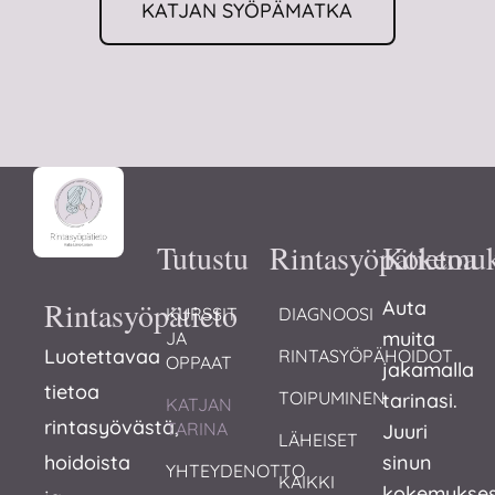
KATJAN SYÖPÄMATKA
Tutustu
Rintasyöpätietoa
Kokemuk
Rintasyöpätieto
Auta
KURSSIT 
DIAGNOOSI
muita
JA 
Luotettavaa
RINTASYÖPÄHOIDOT
OPPAAT
jakamalla
tietoa
TOIPUMINEN
tarinasi.
KATJAN 
rintasyövästä,
TARINA
Juuri
LÄHEISET
hoidoista
sinun
YHTEYDENOTTO
KAIKKI
kokemukses