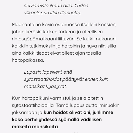
selviämistä ilman äitiä. Yhden
viikonlopun itkin tilannetta.
Maanantaina kävin ostamassa itselleni kansion,
johon keräsin kaiken tärkeän ja oleellisen
rintasyöpämatkaani liittyvän. Se kulki mukanani
kaikkiin tutkimuksiin ja hoitoihin ja hyvä niin, sillä
aina kaikki tiedot eivät olleet ajan tasalla
hoitopaikassa.
Lupasin lapsilleni, että
sytostaattihoidot päättyvät ennen kuin
mansikat kypsyvät.
Kun hoitopolkuni varmistui, ja se aloitettiin
sytostaattihoidoilla. Tämä lupaus auttoi minuakin
jaksamaan ja
kun hoidot olivat ohi, juhlimme
koko perhe yhdessä syömällä vadillisen
makeita mansikoita
.