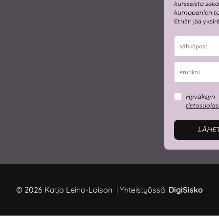
kursseista sekä
kumppanien tar
Ethän jää yksin
Hyväksyn
tietosuoja
LÄHE
© 2026 Katja Leino-Loison | Yhteistyössä:
DigiSisko