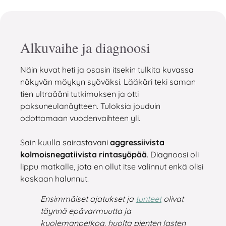
Alkuvaihe ja diagnoosi
Näin kuvat heti ja osasin itsekin tulkita kuvassa
näkyvän möykyn syöväksi. Lääkäri teki saman
tien ultraääni tutkimuksen ja otti
paksuneulanäytteen. Tuloksia jouduin
odottamaan vuodenvaihteen yli.
Sain kuulla sairastavani
aggressiivista
kolmoisnegatiivista rintasyöpää
. Diagnoosi oli
lippu matkalle, jota en ollut itse valinnut enkä olisi
koskaan halunnut.
Ensimmäiset ajatukset ja
tunteet
olivat
täynnä epävarmuutta ja
kuolemanpelkoa, huolta pienten lasten