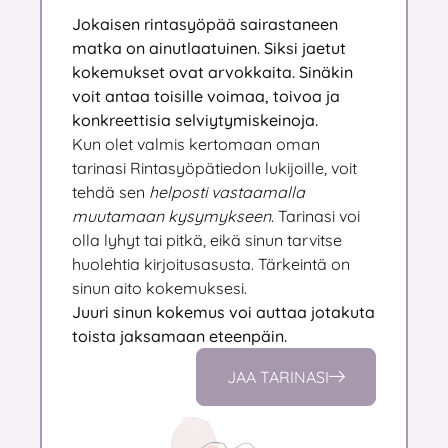
Jokaisen rintasyöpää sairastaneen
matka on ainutlaatuinen. Siksi jaetut
kokemukset ovat arvokkaita. Sinäkin
voit antaa toisille voimaa, toivoa ja
konkreettisia selviytymiskeinoja.
Kun olet valmis kertomaan oman
tarinasi Rintasyöpätiedon lukijoille, voit
tehdä sen
helposti vastaamalla
muutamaan kysymykseen
. Tarinasi voi
olla lyhyt tai pitkä, eikä sinun tarvitse
huolehtia kirjoitusasusta. Tärkeintä on
sinun aito kokemuksesi.
Juuri sinun kokemus voi auttaa jotakuta
toista jaksamaan eteenpäin.
JAA TARINASI