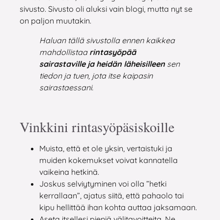
sivusto. Sivusto oli aluksi vain blogi, mutta nyt se
on paljon muutakin.
Haluan tällä sivustolla ennen kaikkea
mahdollistaa
rintasyöpää
sairastaville ja heidän läheisilleen
sen
tiedon ja tuen, jota itse kaipasin
sairastaessani.
Vinkkini rintasyöpäsiskoille
Muista, että et ole yksin, vertaistuki ja
muiden kokemukset voivat kannatella
vaikeina hetkinä.
Joskus selviytyminen voi olla ”hetki
kerrallaan”, ajatus siitä, että pahaolo tai
kipu hellittää ihan kohta auttaa jaksamaan.
Aseta itsellesi pieniä välitavoitteita. Ne