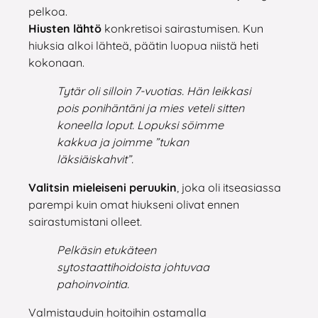
pelkoa.
Hiusten lähtö
konkretisoi sairastumisen. Kun
hiuksia alkoi lähteä, päätin luopua niistä heti
kokonaan.
Tytär oli silloin 7-vuotias. Hän leikkasi
pois ponihäntäni ja mies veteli sitten
koneella loput. Lopuksi söimme
kakkua ja joimme ”tukan
läksiäiskahvit”.
Valitsin mieleiseni peruukin
, joka oli itseasiassa
parempi kuin omat hiukseni olivat ennen
sairastumistani olleet.
Pelkäsin etukäteen
sytostaattihoidoista johtuvaa
pahoinvointia.
Valmistauduin hoitoihin ostamalla