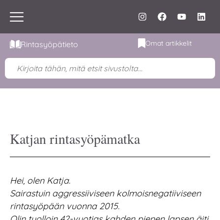
Omat artikkelit
Rintasyöpätieto
Katjan rintasyöpämatka
Hei, olen Katja.
Sairastuin aggressiiviseen kolmoisnegatiiviseen
rintasyöpään vuonna 2015.
Olin tuolloin 42-vuotias kahden pienen lapsen äiti