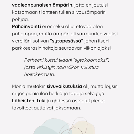
vaaleanpunaisen ämpärin
, jotta en joutuisi
katsomaan tilanteen tullen siivousämpärin
pohjaa.
Pahoinvointi
ei onneksi ollut etovaa oloa
pahempaa, mutta ämpäri oli varmuuden vuoksi
vierelläni sohvan
”sytopesässä”
johon itseni
parkkeerasin hoitoja seuraavan viikon ajaksi.
Perheeni kutsui tilaani ”sytokoomaksi”,
josta virkistyin noin viikon kuluttua
hoitokerrasta.
Monia muitakin
sivuvaikutuksia
oli, mutta löysin
myös pieniä ilon hetkiä ja tapoja selviytyä.
Läheisteni tuki
ja yhdessä asetetut pienet
tavoitteet auttoivat jaksamaan.