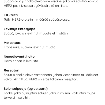
Syöpäsolun pinnalla oleva valkuaisaine, joka voi edistää kasvua.
HER2-positiivisessa syövässä sitä on liikaa.
IHC-testi
Tutkii HER2-proteiinin määrää syöpäsolussa.
Levinnyt rintasyöpä
Syöpä, joka on levinnyt muualle elimistöön.
Metastaasi
Etäpesäke, syövän levinnyt muoto.
Neoadjuvanttihoito
Hoito ennen leikkausta.
Reseptori
Solun pinnalla oleva vastaanotin, johon viestiaineet tai lääkkeet
voivat kiinnittyä. HER2 on eräs tällainen reseptori.
Solunsalpaaja (sytostaatti)
Lääke, joka pysäyttää solujen jakautumisen. Vaikuttaa myös
terveisiin soluihin.