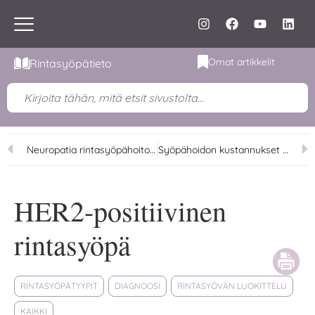
Omat artikkelit
Rintasyöpätieto
Neuropatia rintasyöpähoitojen aikana ja jälkeen
Syöpähoidon kustannukset potilaalle – Mitä rintasyöpä maksaa?
HER2-positiivinen
rintasyöpä
RINTASYÖPÄTYYPIT
DIAGNOOSI
RINTASYÖVÄN LUOKITTELU
KAIKKI