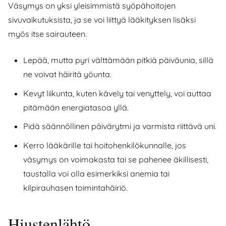
Väsymys on yksi yleisimmistä syöpähoitojen
sivuvaikutuksista, ja se voi liittyä lääkityksen lisäksi
myös itse sairauteen.
Lepää, mutta pyri välttämään pitkiä päiväunia, sillä
ne voivat häiritä yöunta.
Kevyt liikunta, kuten kävely tai venyttely, voi auttaa
pitämään energiatasoa yllä.
Pidä säännöllinen päivärytmi ja varmista riittävä uni.
Kerro lääkärille tai hoitohenkilökunnalle, jos
väsymys on voimakasta tai se pahenee äkillisesti,
taustalla voi olla esimerkiksi anemia tai
kilpirauhasen toimintahäiriö.
Hiustenlähtö