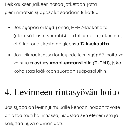
Leikkauksen jälkeen hoitoa jatketaan, jotta
pienimmätkin syöpäsolut saadaan tuhottua.
Jos syöpää ei löydy enää, HER2-lääkehoito
(yleensä trastutsumabi ± pertutsumabi) jatkuu niin,
että kokonaiskesto on yleensä
12 kuukautta
.
Jos leikkauksessa löytyy edelleen syöpää, hoito voi
vaihtua
trastutsumabi-emtansiiniin (T-DM1)
, joka
kohdistaa lääkkeen suoraan syöpäsoluihin.
4. Levinneen rintasyövän hoito
Jos syöpä on levinnyt muualle kehoon, hoidon tavoite
on pitää tauti hallinnassa, hidastaa sen etenemistä ja
säilyttää hyvä elämänlaatu.