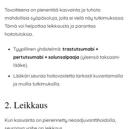
Tavoitteena on pienentää kasvainta ja tuhota
mahdollisia syöpäsoluja, joita ei vielä näy tutkimuksissa.
Tämä voi helpottaa leikkausta ja parantaa
hoitotuloksia.
Tyypillinen yhdistelmä:
trastutsumabi +
pertutsumabi + solunsalpaaja
(yleensä taksaani-
lääke).
Lääkäri seuraa hoitovastetta tarkasti kuvantamalla
ja muilla tutkimuksilla.
2. Leikkaus
Kun kasvainta on pienennetty neoadjuvanttihoidolla,
seuraava vaihe on leikkaus.