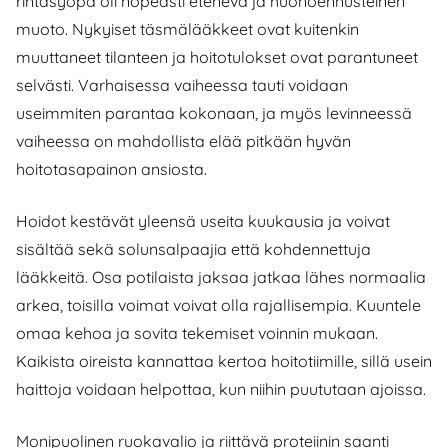
rintasyöpä oli nopeasti etenevä ja huonoennusteinen
muoto. Nykyiset täsmälääkkeet ovat kuitenkin
muuttaneet tilanteen ja hoitotulokset ovat parantuneet
selvästi. Varhaisessa vaiheessa tauti voidaan
useimmiten parantaa kokonaan, ja myös levinneessä
vaiheessa on mahdollista elää pitkään hyvän
hoitotasapainon ansiosta.
Hoidot kestävät yleensä useita kuukausia ja voivat
sisältää sekä solunsalpaajia että kohdennettuja
lääkkeitä. Osa potilaista jaksaa jatkaa lähes normaalia
arkea, toisilla voimat voivat olla rajallisempia. Kuuntele
omaa kehoa ja sovita tekemiset voinnin mukaan.
Kaikista oireista kannattaa kertoa hoitotiimille, sillä usein
haittoja voidaan helpottaa, kun niihin puututaan ajoissa.
Monipuolinen ruokavalio ja riittävä proteiinin saanti