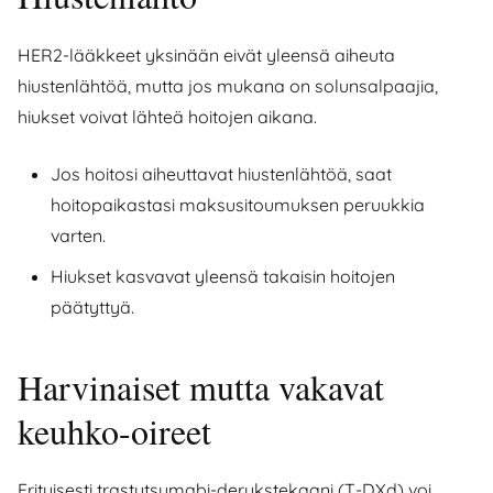
HER2-lääkkeet yksinään eivät yleensä aiheuta
hiustenlähtöä, mutta jos mukana on solunsalpaajia,
hiukset voivat lähteä hoitojen aikana.
Jos hoitosi aiheuttavat hiustenlähtöä, saat
hoitopaikastasi maksusitoumuksen peruukkia
varten.
Hiukset kasvavat yleensä takaisin hoitojen
päätyttyä.
Harvinaiset mutta vakavat
keuhko-oireet
Erityisesti trastutsumabi-derukstekaani (T-DXd) voi