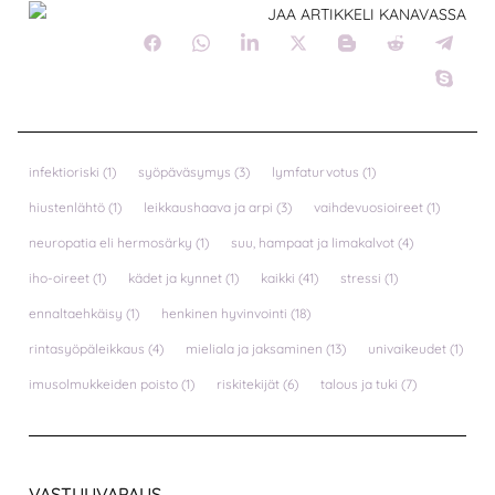
JAA ARTIKKELI KANAVASSA
infektioriski
(1)
syöpäväsymys
(3)
lymfaturvotus
(1)
hiustenlähtö
(1)
leikkaushaava ja arpi
(3)
vaihdevuosioireet
(1)
neuropatia eli hermosärky
(1)
suu, hampaat ja limakalvot
(4)
iho-oireet
(1)
kädet ja kynnet
(1)
kaikki
(41)
stressi
(1)
ennaltaehkäisy
(1)
henkinen hyvinvointi
(18)
rintasyöpäleikkaus
(4)
mieliala ja jaksaminen
(13)
univaikeudet
(1)
imusolmukkeiden poisto
(1)
riskitekijät
(6)
talous ja tuki
(7)
VASTUUVAPAUS