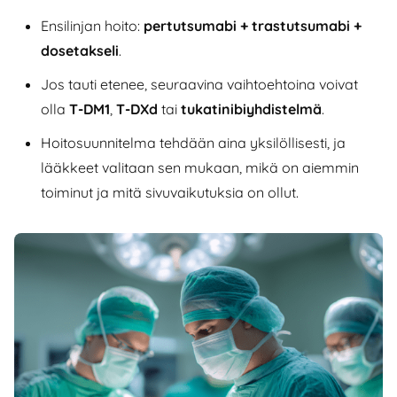
Ensilinjan hoito:
pertutsumabi + trastutsumabi +
dosetakseli
.
Jos tauti etenee, seuraavina vaihtoehtoina voivat
olla
T-DM1
,
T-DXd
tai
tukatinibiyhdistelmä
.
Hoitosuunnitelma tehdään aina yksilöllisesti, ja
lääkkeet valitaan sen mukaan, mikä on aiemmin
toiminut ja mitä sivuvaikutuksia on ollut.