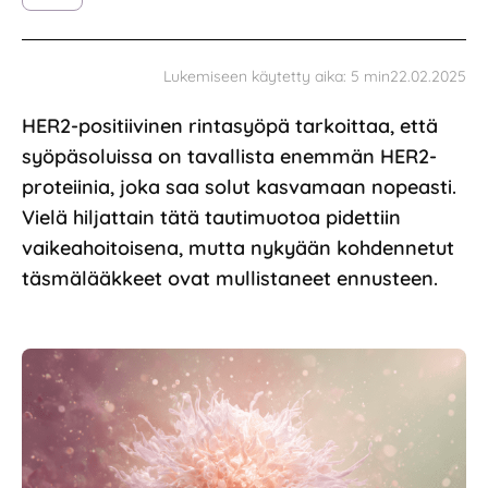
22.02.2025
Lukemiseen käytetty aika:
5
min
HER2-positiivinen rintasyöpä tarkoittaa, että
syöpäsoluissa on tavallista enemmän HER2-
proteiinia, joka saa solut kasvamaan nopeasti.
Vielä hiljattain tätä tautimuotoa pidettiin
vaikeahoitoisena, mutta nykyään kohdennetut
täsmälääkkeet ovat mullistaneet ennusteen.