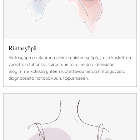
Rintasyöpä
Rintasyöpä on Suomen yleisin naisten syöpä, ja se koskettaa
vuosittain tuhansia sairastuneita ja heidän läheisiään.
Blogimme kokoaa yhteen luotettavaa tietoa rintasyövästä
diagnoosista hoitopolkuun, toipumiseen…