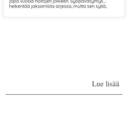
jopa vuosia hoitojen jälkeen. Syöpäväsymys
heikentää jaksamista arjessa, mutta sen syitä,
oireita ja helpottamisen keinoja voidaan tunnistaa
ja hoitaa.
Lue lisää