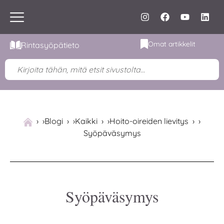
Omat artikkelit
Rintasyöpätieto
›
Blogi
›
Kaikki
›
Hoito-oireiden lievitys
›
Syöpäväsymys
Syöpäväsymys