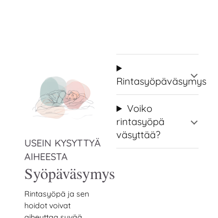
Rintasyöpäväsymys
Voiko
rintasyöpä
väsyttää?
USEIN KYSYTTYÄ
AIHEESTA
Syöpäväsymys
Rintasyöpä ja sen
hoidot voivat
aiheuttaa syvää,