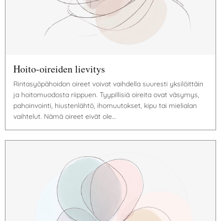
Hoito-oireiden lievitys
Rintasyöpähoidon oireet voivat vaihdella suuresti yksilöittäin
ja hoitomuodosta riippuen. Tyypillisiä oireita ovat väsymys,
pahoinvointi, hiustenlähtö, ihomuutokset, kipu tai mielialan
vaihtelut. Nämä oireet eivät ole…