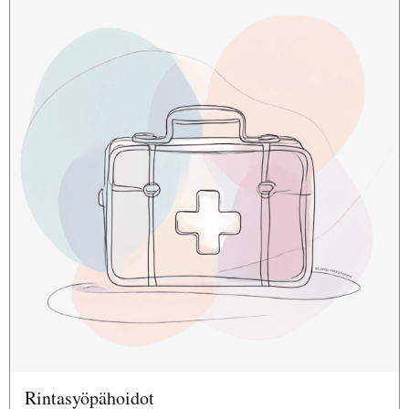
Rintasyöpähoidot