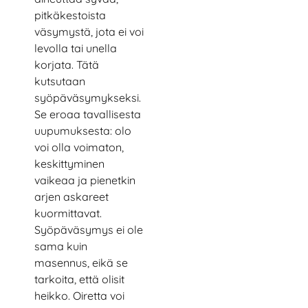
pitkäkestoista
väsymystä, jota ei voi
levolla tai unella
korjata. Tätä
kutsutaan
syöpäväsymykseksi.
Se eroaa tavallisesta
uupumuksesta: olo
voi olla voimaton,
keskittyminen
vaikeaa ja pienetkin
arjen askareet
kuormittavat.
Syöpäväsymys ei ole
sama kuin
masennus, eikä se
tarkoita, että olisit
heikko. Oiretta voi