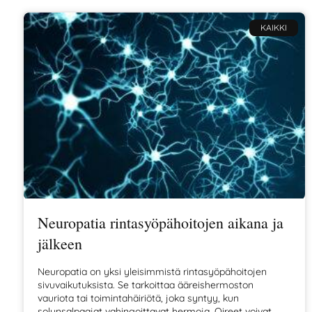
KAIKKI
Neuropatia rintasyöpähoitojen aikana ja
jälkeen
Neuropatia on yksi yleisimmistä rintasyöpähoitojen
sivuvaikutuksista. Se tarkoittaa ääreishermoston
vauriota tai toimintahäiriötä, joka syntyy, kun
solunsalpaajat vahingoittavat hermoja. Oireet voivat