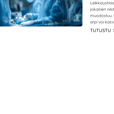
Leikkaushaa
jokainen niis
muodostuu. U
arpi voi kasva
esteettistä h
TUTUSTU
paranee, mill
ehkäistä ja h