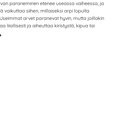
van paraneminen etenee useassa vaiheessa, ja
tä vaikuttaa siihen, millaiseksi arpi lopulta
seimmat arvet paranevat hyvin, mutta joillakin
a liiallisesti ja aiheuttaa kiristystä, kipua tai
aittaa. Tässä artikkelissa kerrotaan, miten haava
oin arven liikakasvusta on kyse ja miten sitä voi
oitaa.