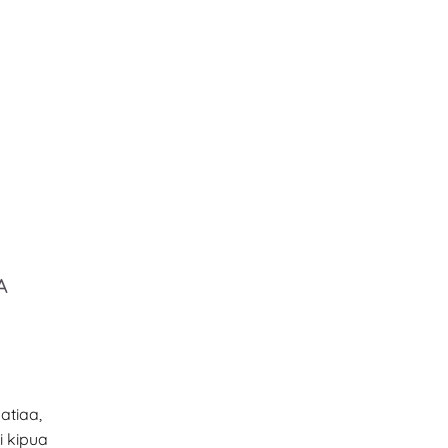
A
patiaa,
i kipua