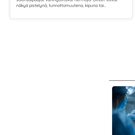
näkyä pistelynä, tunnottomuutena, kipuna tai
kömpelyytenä erityisesti käsissä ja jaloissa. Joillakin ne
ovat ohimeneviä, mutta osalla voivat jäädä pysyviksi ja
vaikeuttaa arkea.