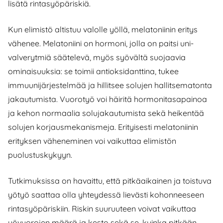
lisätä rintasyöpäriskiä.
Kun elimistö altistuu valolle yöllä, melatoniinin eritys
vähenee. Melatoniini on hormoni, jolla on paitsi uni-
valverytmiä säätelevä, myös syövältä suojaavia
ominaisuuksia: se toimii antioksidanttina, tukee
immuunijärjestelmää ja hillitsee solujen hallitsematonta
jakautumista. Vuorotyö voi häiritä hormonitasapainoa
ja kehon normaalia solujakautumista sekä heikentää
solujen korjausmekanismeja. Erityisesti melatoniinin
erityksen väheneminen voi vaikuttaa elimistön
puolustuskykyyn.
Tutkimuksissa on havaittu, että pitkäaikainen ja toistuva
yötyö saattaa olla yhteydessä lievästi kohonneeseen
rintasyöpäriskiin. Riskin suuruuteen voivat vaikuttaa
yövuorojen määrä ja kesto sekä se, kuinka pitkään