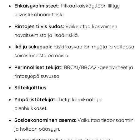
Ehkäisyvalmisteet:
Pitkäaikaiskäyttöön liittyy
lievästi kohonnut riski.
Rintojen tiivis kudos:
Vaikeuttaa kasvaimen
havaitsemista ja lisää riskiä.
Ikä ja sukupuoli:
Riski kasvaa iän myötä ja valtaosa
sairastuneista on naisia.
Perinnölliset tekijät:
BRCA1/BRCA2 -geenivirheet ja
rintasyöpä suvussa.
Säteilyalttius
Ympäristötekijät:
Tietyt kemikaalit ja
pienhiukkaset.
Sosioekonominen asema:
Vaikuttaa tiedonsaantiin
ja hoitoon pääsyyn.