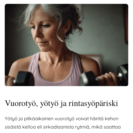
Vuorotyö, yötyö ja rintasyöpäriski
Yötyö ja pitkäaikainen vuorotyö voivat häiritä kehon
sisäistä kelloa eli sirkadiaanista rytmiä, mikä saattaa