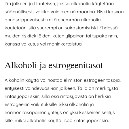
iän jälkeen ja tilanteissa, joissa alkoholia käytetään
säännöllisesti, vaikka vain pieninä määrinä. Riski kasvaa
annosriippuvaisesti: mitä enemmän alkoholia
käytetään, sitä suurempi on sairastumisriski. Yhdessä
muiden riskitekijöiden, kuten ylipainon tai tupakoinnin,
kanssa vaikutus voi moninkertaistua.
Alkoholi ja estrogeenitasot
Alkoholin käyttö voi nostaa elimistön estrogeenitasoja,
erityisesti vaihdevuosi-iän jälkeen. Tällä on merkitystä
rintasyöpäriskiin, sillä osa rintasyövistä on herkkiä
estrogeenin vaikutuksille. Siksi alkoholin ja
hormonitasapainon yhteys on yksi keskeinen selitys
sille, miksi alkoholin käyttö lisää rintasyöpäriskiä.