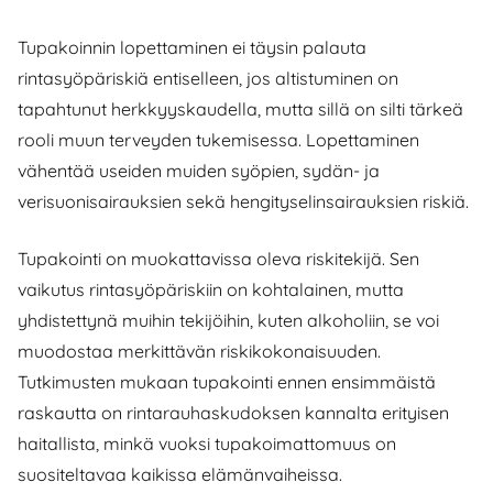
Tupakoinnin lopettaminen ei täysin palauta
rintasyöpäriskiä entiselleen, jos altistuminen on
tapahtunut herkkyyskaudella, mutta sillä on silti tärkeä
rooli muun terveyden tukemisessa. Lopettaminen
vähentää useiden muiden syöpien, sydän- ja
verisuonisairauksien sekä hengityselinsairauksien riskiä.
Tupakointi on muokattavissa oleva riskitekijä. Sen
vaikutus rintasyöpäriskiin on kohtalainen, mutta
yhdistettynä muihin tekijöihin, kuten alkoholiin, se voi
muodostaa merkittävän riskikokonaisuuden.
Tutkimusten mukaan tupakointi ennen ensimmäistä
raskautta on rintarauhaskudoksen kannalta erityisen
haitallista, minkä vuoksi tupakoimattomuus on
suositeltavaa kaikissa elämänvaiheissa.