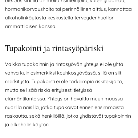
ole. Jos sinulla on muita riskitekijöitä, kuten ylipainoa,
hormonikorvaushoito tai perinnöllinen alttius, kannattaa
alkoholinkäytöstä keskustella terveydenhuollon
ammattilaisen kanssa.
Tupakointi ja rintasyöpäriski
Vaikka tupakoinnin ja rintasyövän yhteys ei ole yhtä
vahva kuin esimerkiksi keuhkosyövässä, sillä on silti
merkitystä. Tupakointi ei ole tärkeimpiä riskitekijöitä,
mutta se lisää riskiä erityisesti tietyissä
elämäntilanteissa. Yhteys on havaittu muun muassa
nuorilla naisilla, jotka tupakoivat ennen ensimmäistä
raskautta, sekä henkilöillä, jotka yhdistävät tupakoinnin
ja alkoholin käytön.