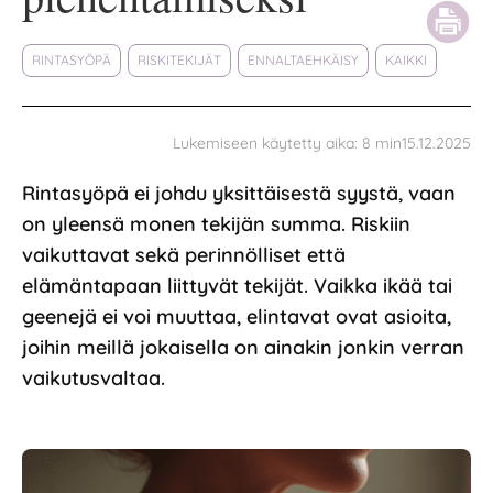
RINTASYÖPÄ
RISKITEKIJÄT
ENNALTAEHKÄISY
KAIKKI
15.12.2025
Lukemiseen käytetty aika:
8
min
Rintasyöpä ei johdu yksittäisestä syystä, vaan
on yleensä monen tekijän summa. Riskiin
vaikuttavat sekä perinnölliset että
elämäntapaan liittyvät tekijät. Vaikka ikää tai
geenejä ei voi muuttaa, elintavat ovat asioita,
joihin meillä jokaisella on ainakin jonkin verran
vaikutusvaltaa.