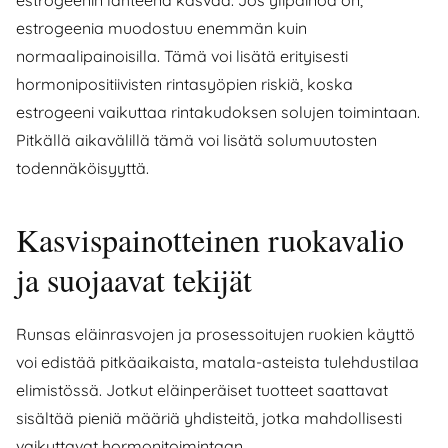
estrogeenin lähteenä kasvaa. Jos ylipainoa on,
estrogeenia muodostuu enemmän kuin
normaalipainoisilla. Tämä voi lisätä erityisesti
hormonipositiivisten rintasyöpien riskiä, koska
estrogeeni vaikuttaa rintakudoksen solujen toimintaan.
Pitkällä aikavälillä tämä voi lisätä solumuutosten
todennäköisyyttä.
Kasvispainotteinen ruokavalio
ja suojaavat tekijät
Runsas eläinrasvojen ja prosessoitujen ruokien käyttö
voi edistää pitkäaikaista, matala-asteista tulehdustilaa
elimistössä. Jotkut eläinperäiset tuotteet saattavat
sisältää pieniä määriä yhdisteitä, jotka mahdollisesti
vaikuttavat hormonitoimintaan.