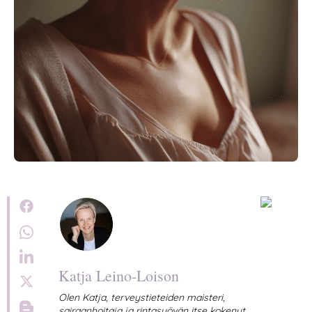
Katja Leino-Loison
Olen Katja, terveystieteiden maisteri,
sairaanhoitaja ja rintasyövän itse kokenut.