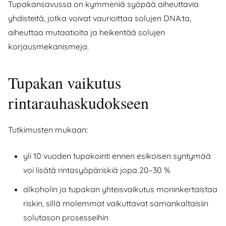
Tupakansavussa on kymmeniä syöpää aiheuttavia
yhdisteitä, jotka voivat vaurioittaa solujen DNA:ta,
aiheuttaa mutaatioita ja heikentää solujen
korjausmekanismeja.
Tupakan vaikutus
rintarauhaskudokseen
Tutkimusten mukaan:
yli 10 vuoden tupakointi ennen esikoisen syntymää
voi lisätä rintasyöpäriskiä jopa 20–30 %
alkoholin ja tupakan yhteisvaikutus moninkertaistaa
riskin, sillä molemmat vaikuttavat samankaltaisiin
solutason prosesseihin