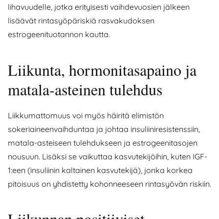
lihavuudelle, jotka erityisesti vaihdevuosien jälkeen
lisäävät rintasyöpäriskiä rasvakudoksen
estrogeenituotannon kautta.
Liikunta, hormonitasapaino ja
matala-asteinen tulehdus
Liikkumattomuus voi myös häiritä elimistön
sokeriaineenvaihduntaa ja johtaa insuliiniresistenssiin,
matala-asteiseen tulehdukseen ja estrogeenitasojen
nousuun. Lisäksi se vaikuttaa kasvutekijöihin, kuten IGF-
1:een (insuliinin kaltainen kasvutekijä), jonka korkea
pitoisuus on yhdistetty kohonneeseen rintasyövän riskiin.
Liikunnan positiiviset