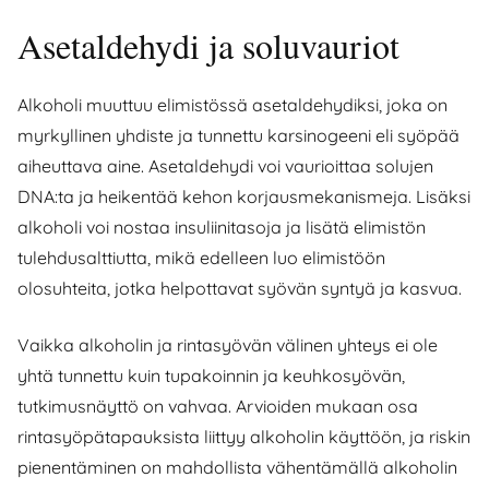
Asetaldehydi ja soluvauriot
Alkoholi muuttuu elimistössä asetaldehydiksi, joka on
myrkyllinen yhdiste ja tunnettu karsinogeeni eli syöpää
aiheuttava aine. Asetaldehydi voi vaurioittaa solujen
DNA:ta ja heikentää kehon korjausmekanismeja. Lisäksi
alkoholi voi nostaa insuliinitasoja ja lisätä elimistön
tulehdusalttiutta, mikä edelleen luo elimistöön
olosuhteita, jotka helpottavat syövän syntyä ja kasvua.
Vaikka alkoholin ja rintasyövän välinen yhteys ei ole
yhtä tunnettu kuin tupakoinnin ja keuhkosyövän,
tutkimusnäyttö on vahvaa. Arvioiden mukaan osa
rintasyöpätapauksista liittyy alkoholin käyttöön, ja riskin
pienentäminen on mahdollista vähentämällä alkoholin