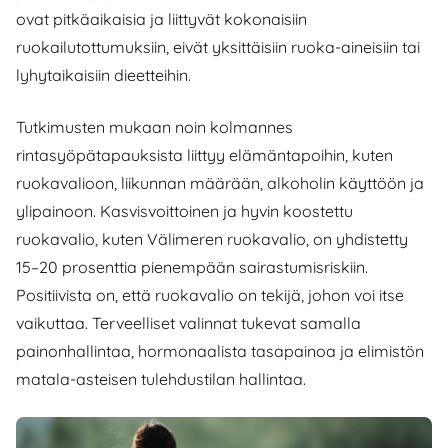
ovat pitkäaikaisia ja liittyvät kokonaisiin
ruokailutottumuksiin, eivät yksittäisiin ruoka-aineisiin tai
lyhytaikaisiin dieetteihin.
Tutkimusten mukaan noin kolmannes
rintasyöpätapauksista liittyy elämäntapoihin, kuten
ruokavalioon, liikunnan määrään, alkoholin käyttöön ja
ylipainoon. Kasvisvoittoinen ja hyvin koostettu
ruokavalio, kuten Välimeren ruokavalio, on yhdistetty
15–20 prosenttia pienempään sairastumisriskiin.
Positiivista on, että ruokavalio on tekijä, johon voi itse
vaikuttaa. Terveelliset valinnat tukevat samalla
painonhallintaa, hormonaalista tasapainoa ja elimistön
matala-asteisen tulehdustilan hallintaa.