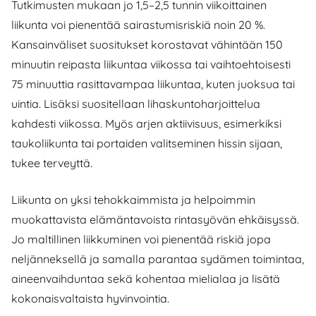
Tutkimusten mukaan jo 1,5–2,5 tunnin viikoittainen
liikunta voi pienentää sairastumisriskiä noin 20 %.
Kansainväliset suositukset korostavat vähintään 150
minuutin reipasta liikuntaa viikossa tai vaihtoehtoisesti
75 minuuttia rasittavampaa liikuntaa, kuten juoksua tai
uintia. Lisäksi suositellaan lihaskuntoharjoittelua
kahdesti viikossa. Myös arjen aktiivisuus, esimerkiksi
taukoliikunta tai portaiden valitseminen hissin sijaan,
tukee terveyttä.
Liikunta on yksi tehokkaimmista ja helpoimmin
muokattavista elämäntavoista rintasyövän ehkäisyssä.
Jo maltillinen liikkuminen voi pienentää riskiä jopa
neljänneksellä ja samalla parantaa sydämen toimintaa,
aineenvaihduntaa sekä kohentaa mielialaa ja lisätä
kokonaisvaltaista hyvinvointia.