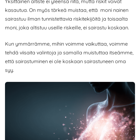
Yksittäinen altiste ei yleensä riitä, mutta riskit voivat
kasautua. On myös tärkeä muistaa, että moni nainen
sairastuu ilman tunnistettavia riskitekijöitä ja toisaalta
moni, joka altistuu useille riskeille, ei sairastu koskaan.
Kun ymmärrämme, mihin voimme vaikuttaa, voimme
tehdä viisaita valintoja ja samalla muistuttaa itseämme,
että sairastuminen ei ole koskaan sairastuneen oma
syy.