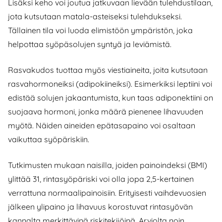
Lisäksi keho voi joutua jatkuvaan lievään tulehdustilaan,
jota kutsutaan matala-asteiseksi tulehdukseksi.
Tällainen tila voi luoda elimistöön ympäristön, joka
helpottaa syöpäsolujen syntyä ja leviämistä.
Rasvakudos tuottaa myös viestiaineita, joita kutsutaan
rasvahormoneiksi (adipokiineiksi). Esimerkiksi leptiini voi
edistää solujen jakaantumista, kun taas adiponektiini on
suojaava hormoni, jonka määrä pienenee lihavuuden
myötä. Näiden aineiden epätasapaino voi osaltaan
vaikuttaa syöpäriskiin.
Tutkimusten mukaan naisilla, joiden painoindeksi (BMI)
ylittää 31, rintasyöpäriski voi olla jopa 2,5-kertainen
verrattuna normaalipainoisiin. Erityisesti vaihdevuosien
jälkeen ylipaino ja lihavuus korostuvat rintasyövän
kannalta merkittävinä riskitekijöinä. Arviolta noin