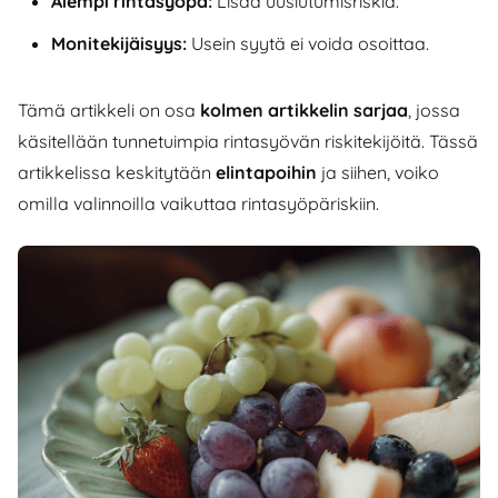
Aiempi rintasyöpä:
Lisää uusiutumisriskiä.
Monitekijäisyys:
Usein syytä ei voida osoittaa.
Tämä artikkeli on osa
kolmen artikkelin sarjaa
, jossa
käsitellään tunnetuimpia rintasyövän riskitekijöitä. Tässä
artikkelissa keskitytään
elintapoihin
ja siihen, voiko
omilla valinnoilla vaikuttaa rintasyöpäriskiin.