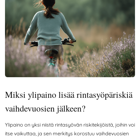
Miksi ylipaino lisää rintasyöpäriskiä
vaihdevuosien jälkeen?
Ylipaino on yksi niistä rintasyövän riskitekijöistä, joihin voi
itse vaikuttaa, ja sen merkitys korostuu vaihdevuosien