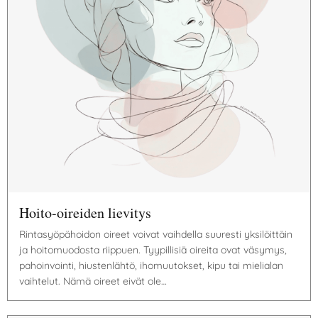
Hoito-oireiden lievitys
Rintasyöpähoidon oireet voivat vaihdella suuresti yksilöittäin
ja hoitomuodosta riippuen. Tyypillisiä oireita ovat väsymys,
pahoinvointi, hiustenlähtö, ihomuutokset, kipu tai mielialan
vaihtelut. Nämä oireet eivät ole…