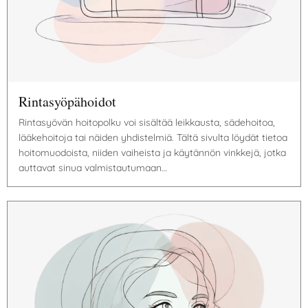
Rintasyöpähoidot
Rintasyövän hoitopolku voi sisältää leikkausta, sädehoitoa,
lääkehoitoja tai näiden yhdistelmiä. Tältä sivulta löydät tietoa
hoitomuodoista, niiden vaiheista ja käytännön vinkkejä, jotka
auttavat sinua valmistautumaan…