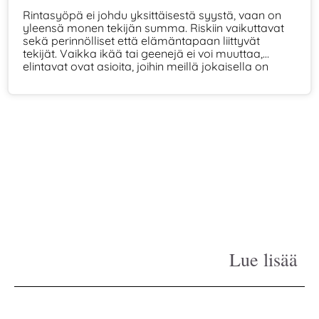
Rintasyöpä ei johdu yksittäisestä syystä, vaan on
yleensä monen tekijän summa. Riskiin vaikuttavat
sekä perinnölliset että elämäntapaan liittyvät
tekijät. Vaikka ikää tai geenejä ei voi muuttaa,
elintavat ovat asioita, joihin meillä jokaisella on
ainakin jonkin verran vaikutusvaltaa.
Lue lisää