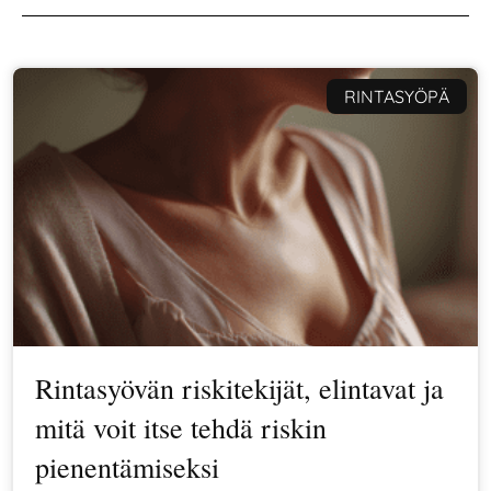
RINTASYÖPÄ
Rintasyövän riskitekijät, elintavat ja
mitä voit itse tehdä riskin
pienentämiseksi