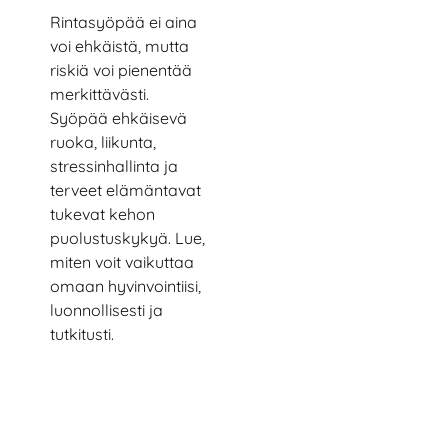
Rintasyöpää ei aina
voi ehkäistä, mutta
riskiä voi pienentää
merkittävästi.
Syöpää ehkäisevä
ruoka, liikunta,
stressinhallinta ja
terveet elämäntavat
tukevat kehon
puolustuskykyä. Lue,
miten voit vaikuttaa
omaan hyvinvointiisi,
luonnollisesti ja
tutkitusti.