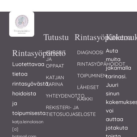
Tutustu
Rintasyöpätietoa
Kokemuk
Rintasyöpätieto
Auta
KURSSIT 
DIAGNOOSI
muita
JA 
Luotettavaa
RINTASYÖPÄHOIDOT
OPPAAT
jakamalla
tietoa
TOIPUMINEN
tarinasi.
KATJAN 
rintasyövästä,
TARINA
Juuri
LÄHEISET
hoidoista
sinun
YHTEYDENOTTO
KAIKKI
kokemukses
ja
REKISTERI- JA 
voi
toipumisesta.
TIETOSUOJASELOSTE
auttaa
katja.leinoloison
jotakuta
[a]
toista
hotmail.com