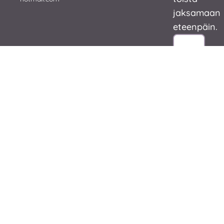
jaksamaan
eteenpäin.
SINUN
TARINASI
Tilaa Siskovi
Saat säännöllise
arvokasta tiet
aiheesta, uusis
julkaisuista,
ilmaistuotteist
kursseista sekä
kumppanien tar
Ethän jää yksin