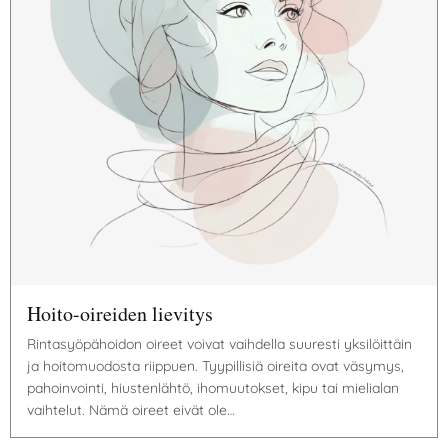
Hoito-oireiden lievitys
Rintasyöpähoidon oireet voivat vaihdella suuresti yksilöittäin
ja hoitomuodosta riippuen. Tyypillisiä oireita ovat väsymys,
pahoinvointi, hiustenlähtö, ihomuutokset, kipu tai mielialan
vaihtelut. Nämä oireet eivät ole…