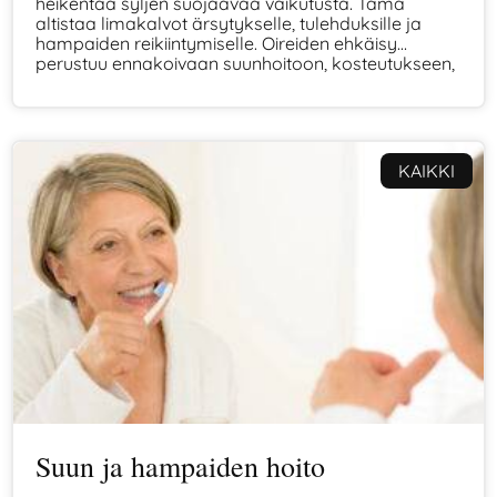
heikentää syljen suojaavaa vaikutusta. Tämä
altistaa limakalvot ärsytykselle, tulehduksille ja
hampaiden reikiintymiselle. Oireiden ehkäisy
perustuu ennakoivaan suunhoitoon, kosteutukseen,
hellävaraiseen ravintoon ja säännöllisiin
tarkastuksiin.
KAIKKI
Suun ja hampaiden hoito