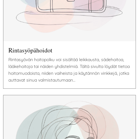
Rintasyöpähoidot
Rintasyövän hoitopolku voi sisältää leikkausta, sädehoitoa,
lääkehoitoja tai näiden yhdistelmiä. Tältä sivulta löydät tietoa
hoitomuodoista, niiden vaiheista ja käytännön vinkkejä, jotka
auttavat sinua valmistautumaan…