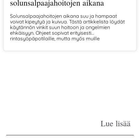
solunsalpaajahoitojen aikana
Solunsalpaajahoitojen aikana suu ja hampaat
voivat kipeytyä ja kuivua. Tästä artikkelista löydät
käytännön vinkit suun hoitoon ja ongelmien
ehkäisyyn. Ohjeet sopivat erityisesti
rintasyöpäpotilaille, mutta myös muille
solunsalpaajahoitoa saaville.
Lue lisää