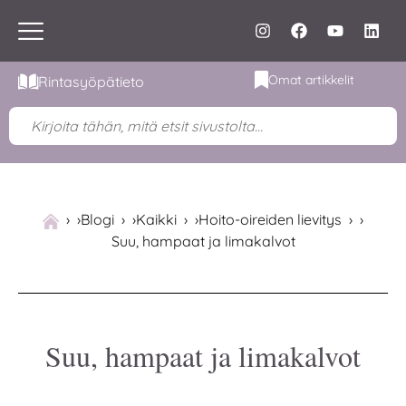
Omat artikkelit
Rintasyöpätieto
›
Blogi
›
Kaikki
›
Hoito-oireiden lievitys
›
Suu, hampaat ja limakalvot
Suu, hampaat ja limakalvot