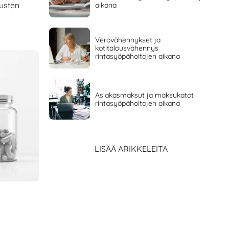
tusten
aikana
Verovähennykset ja
kotitalousvähennys
rintasyöpähoitojen aikana
Asiakasmaksut ja maksukatot
rintasyöpähoitojen aikana
LISÄÄ ARIKKELEITA