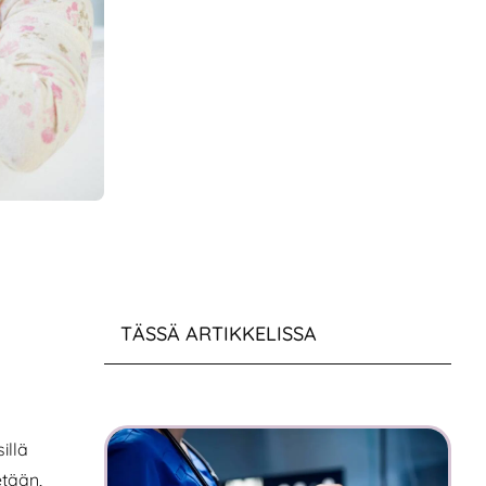
TÄSSÄ ARTIKKELISSA
illä
etään,