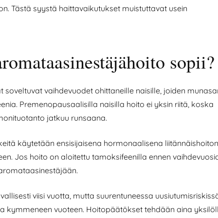
. Tästä syystä haittavaikutukset muistuttavat usein
aromataasinestäjähoito sopii?
soveltuvat vaihdevuodet ohittaneille naisille, joiden munasar
nia. Premenopausaalisilla naisilla hoito ei yksin riitä, koska
onituotanto jatkuu runsaana.
itä käytetään ensisijaisena hormonaalisena liitännäishoito
een. Jos hoito on aloitettu tamoksifeenilla ennen vaihdevuosi
ä aromataasinestäjään.
allisesti viisi vuotta, mutta suurentuneessa uusiutumisriskissä
a kymmeneen vuoteen. Hoitopäätökset tehdään aina yksilölli