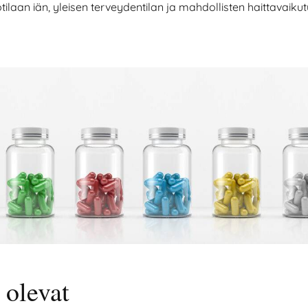
ilaan iän, yleisen terveydentilan ja mahdollisten haittavaiku
 olevat