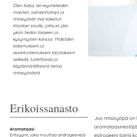
Olen Katja, terveystieteiden
maisteri, sairaanhoitaja ja
rintasyövän itse kokenut.
Kirjoitan sinulle, jotta et jäisi
yksin tiedon tarpeen ja
kysymysten kanssa. Yhdistäen
kokemukseni ja
asiantuntemukseni tarjotakseni
selkeää, luotettavaa ja
käytännönläheistä tietoa
rintasyövästä.
Erikoissanasto
Jos rintasyöpä on 
aromataasinestäjä.
Aromataasi
Entsyymi, joka muuttaa androgeenejä
estrogeeni toimii k