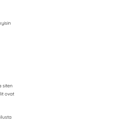
kyisin
 siten
it ovat
ilusta