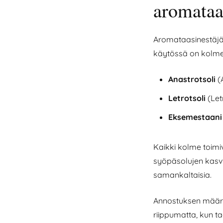
aromataa
Aromataasinestäjät 
käytössä on kolme 
Anastrotsoli
(
Letrotsoli
(Let
Eksemestaani
Kaikki kolme toimi
syöpäsolujen kasvua
samankaltaisia.
Annostuksen määrää
riippumatta, kun t