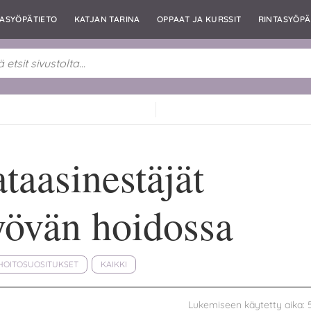
TASYÖPÄTIETO
KATJAN TARINA
OPPAAT JA KURSSIT
RINTASYÖPÄ
aasinestäjät
yövän hoidossa
HOITOSUOSITUKSET
KAIKKI
Lukemiseen käytetty aika: