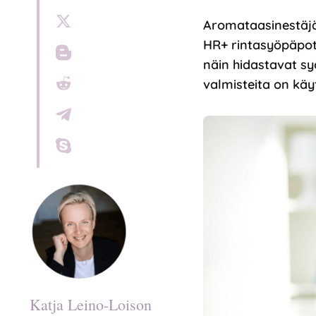
Aromataasinestäjät
HR+ rintasyöpäpot
näin hidastavat sy
valmisteita on käyt
Katja Leino-Loison