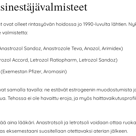
sinestäjävalmisteet
ovat olleet rintasyövän hoidossa jo 1990-luvulta lähtien. Ny
valmistetta:
Anastrozol Sandoz, Anastrozole Teva, Anazol, Arimidex)
rozol Accord, Letrozol Ratiopharm, Letrozol Sandoz)
(Exemestan Pfizer, Aromasin)
vat samalla tavalla: ne estävät estrogeenin muodostumista ja
. Tehossa ei ole havaittu eroja, ja myös haittavaikutusprofiil
 aina lääkäri. Anastrotsoli ja letrotsoli voidaan ottaa ruoka
aas eksemestaani suositellaan otettavaksi aterian jälkeen.