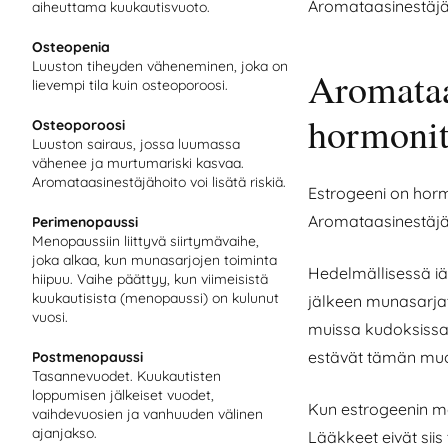
Aromataasinestäjäho
aiheuttama kuukautisvuoto.
Osteopenia
Luuston tiheyden väheneminen, joka on
Aromataa
lievempi tila kuin osteoporoosi.
hormonit
Osteoporoosi
Luuston sairaus, jossa luumassa
vähenee ja murtumariski kasvaa.
Aromataasinestäjähoito voi lisätä riskiä.
Estrogeeni on horm
Aromataasinestäjä
Perimenopaussi
Menopaussiin liittyvä siirtymävaihe,
joka alkaa, kun munasarjojen toiminta
Hedelmällisessä i
hiipuu. Vaihe päättyy, kun viimeisistä
kuukautisista (menopaussi) on kulunut
jälkeen munasarja
vuosi.
muissa kudoksissa
estävät tämän muod
Postmenopaussi
Tasannevuodet. Kuukautisten
loppumisen jälkeiset vuodet,
Kun estrogeenin mä
vaihdevuosien ja vanhuuden välinen
ajanjakso.
Lääkkeet eivät sii