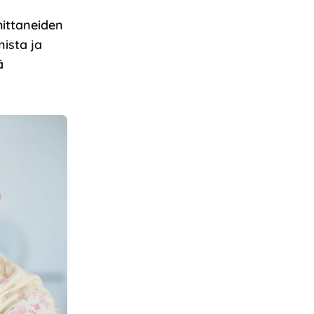
hittaneiden
ista ja
ä