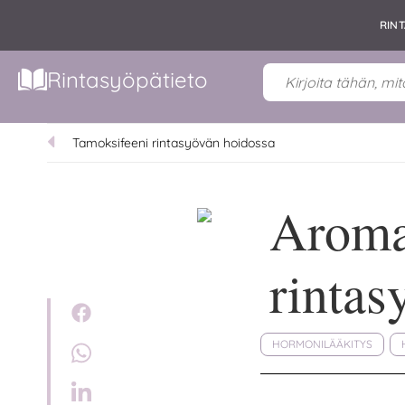
RIN
Rintasyöpätieto
Tamoksifeeni rintasyövän hoidossa
Aromat
rintas
HORMONILÄÄKITYS