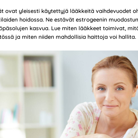
 ovat yleisesti käytettyjä lääkkeitä vaihdevuodet o
ilaiden hoidossa. Ne estävät estrogeenin muodostum
öpäsolujen kasvua. Lue miten lääkkeet toimivat, mit
össä ja miten niiden mahdollisia haittoja voi hallita.