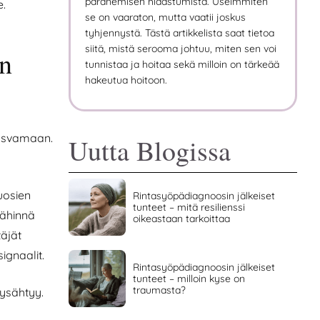
paranemisen hidastumista. Useimmiten
e.
se on vaaraton, mutta vaatii joskus
tyhjennystä. Tästä artikkelista saat tietoa
siitä, mistä serooma johtuu, miten sen voi
ön
tunnistaa ja hoitaa sekä milloin on tärkeää
hakeutua hoitoon.
kasvamaan.
Uutta Blogissa
uosien
Rintasyöpädiagnoosin jälkeiset
tunteet – mitä resilienssi
lähinnä
oikeastaan tarkoittaa
äjät
ignaalit.
Rintasyöpädiagnoosin jälkeiset
tunteet – milloin kyse on
traumasta?
ysähtyy.