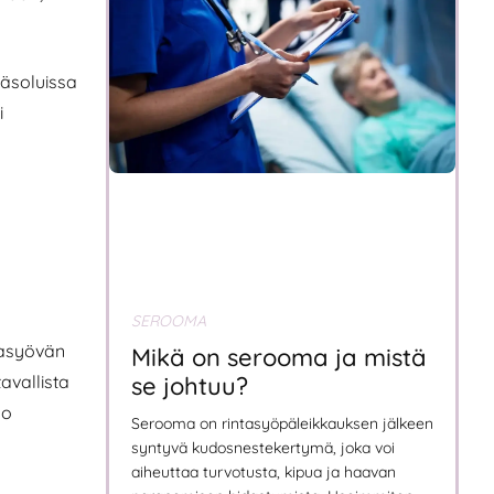
päsoluissa
i
SEROOMA
tasyövän
Mikä on serooma ja mistä
avallista
se johtuu?
ko
Serooma on rintasyöpäleikkauksen jälkeen
syntyvä kudosnestekertymä, joka voi
aiheuttaa turvotusta, kipua ja haavan