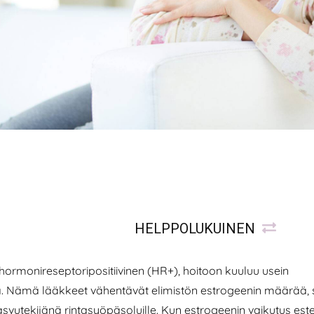
HELPPOLUKUINEN
hormonireseptoripositiivinen (HR+), hoitoon kuuluu usein
 Nämä lääkkeet vähentävät elimistön estrogeenin määrää, s
asvutekijänä rintasyöpäsoluille. Kun estrogeenin vaikutus est