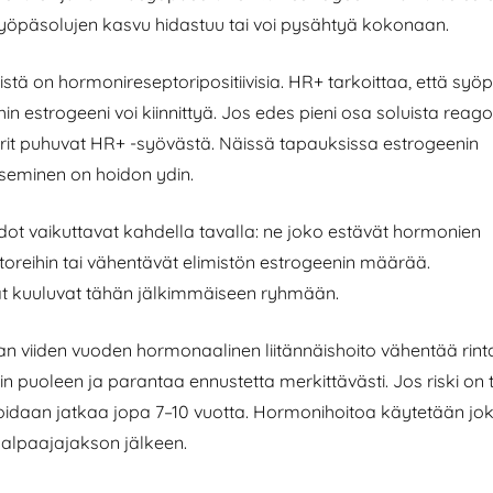
 syöpäsolujen kasvu hidastuu tai voi pysähtyä kokonaan.
stä on hormonireseptoripositiivisia. HR+ tarkoittaa, että syö
hin estrogeeni voi kiinnittyä. Jos edes pieni osa soluista reago
ärit puhuvat HR+ -syövästä. Näissä tapauksissa estrogeenin
seminen on hoidon ydin.
ot vaikuttavat kahdella tavalla: ne joko estävät hormonien
toreihin tai vähentävät elimistön estrogeenin määrää.
t kuuluvat tähän jälkimmäiseen ryhmään.
n viiden vuoden hormonaalinen liitännäishoito vähentää rin
in puoleen ja parantaa ennustetta merkittävästi. Jos riski on t
oidaan jatkaa jopa 7–10 vuotta. Hormonihoitoa käytetään jo
salpaajajakson jälkeen.