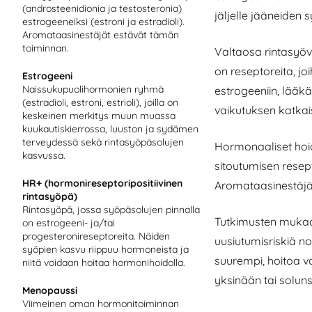
(androsteenidionia ja testosteronia)
jäljelle jääneiden
estrogeeneiksi (estroni ja estradioli).
Aromataasinestäjät estävät tämän
toiminnan.
Valtaosa rintasyövi
on reseptoreita, joi
Estrogeeni
Naissukupuolihormonien ryhmä
estrogeeniin, lääk
(estradioli, estroni, estrioli), joilla on
vaikutuksen katkai
keskeinen merkitys muun muassa
kuukautiskierrossa, luuston ja sydämen
terveydessä sekä rintasyöpäsolujen
Hormonaaliset hoid
kasvussa.
sitoutumisen resep
HR+ (hormonireseptoripositiivinen
Aromataasinestäjä
rintasyöpä)
Rintasyöpä, jossa syöpäsolujen pinnalla
Tutkimusten mukaa
on estrogeeni- ja/tai
progesteronireseptoreita. Näiden
uusiutumisriskiä no
syöpien kasvu riippuu hormoneista ja
suurempi, hoitoa v
niitä voidaan hoitaa hormonihoidolla.
yksinään tai solun
Menopaussi
Viimeinen oman hormonitoiminnan