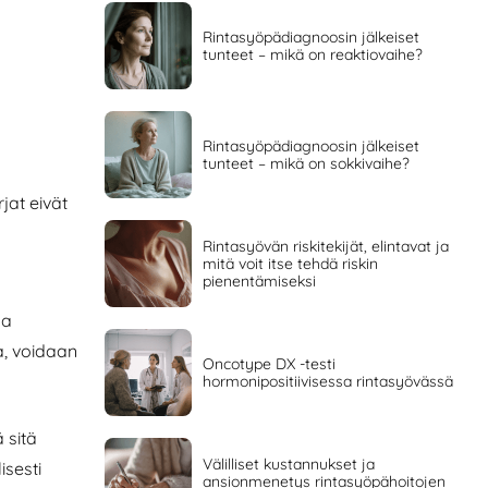
Rintasyöpädiagnoosin jälkeiset
tunteet – mikä on reaktiovaihe?
Rintasyöpädiagnoosin jälkeiset
tunteet – mikä on sokkivaihe?
jat eivät
Rintasyövän riskitekijät, elintavat ja
mitä voit itse tehdä riskin
pienentämiseksi
na
a, voidaan
Oncotype DX -testi
hormonipositiivisessa rintasyövässä
 sitä
Välilliset kustannukset ja
sesti
ansionmenetys rintasyöpähoitojen