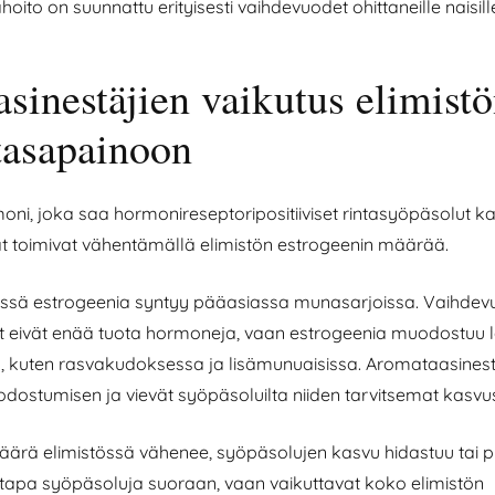
ito on suunnattu erityisesti vaihdevuodet ohittaneille naisill
sinestäjien vaikutus elimist
asapainoon
oni, joka saa hormonireseptoripositiiviset rintasyöpäsolut 
t toimivat vähentämällä elimistön estrogeenin määrää.
ässä estrogeenia syntyy pääasiassa munasarjoissa. Vaihdev
t eivät enää tuota hormoneja, vaan estrogeenia muodostuu 
, kuten rasvakudoksessa ja lisämunuaisissa. Aromataasinest
ostumisen ja vievät syöpäsoluilta niiden tarvitsemat kasvus
ärä elimistössä vähenee, syöpäsolujen kasvu hidastuu tai p
s tapa syöpäsoluja suoraan, vaan vaikuttavat koko elimistön