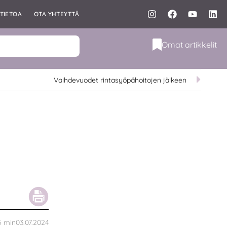
TIETOA
OTA YHTEYTTÄ
Omat artikkelit
Vaihdevuodet rintasyöpähoitojen jälkeen
03.07.2024
5
min