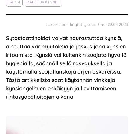
KAIKKI
KÄDET JA KYNNET
23.05.2023
Lukemiseen käytetty aika:
3
min
Sytostaattihoidot voivat haurastuttaa kynsiä,
aiheuttaa värimuutoksia ja joskus jopa kynsien
irtoamista. Kynsiä voi kuitenkin suojata hyvällä
hygienialla, säännöllisellä rasvauksella ja
käyttämällä suojahanskoja arjen askareissa.
Tästä artikkelista saat käytännön vinkkejä
kynsiongelmien ehkäisyyn ja lievittämiseen
rintasyöpähoitojen aikana.