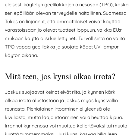
yleisesti käytetyn geelilakkojen ainesosan (TPO), koska
sen epäillään olevan terveydelle haitallinen. Suomessa
Tukes on linjannut, että ammattilaiset voivat käyttää
varastoissaan jo olevat tuotteet loppuun, vaikka EU:n
mukaan käyttö olisi kielletty heti. Turvallisinta on valita
TPO-vapaa geelilakka ja suojata kädet UV-lampun
käytön aikana.
Mitä teen, jos kynsi alkaa irrota?
Joskus suojaavat keinot eivät riitä, ja kynnen kärki
alkaa irrota alustastaan ja joskus myös kynsivallin
reunasta. Pienialainen irtoaminen ei yleensä ole
kivuliasta, mutta laaja irtoaminen voi aiheuttaa kipua.
Irronnut kynnenosa voi muuttua kellertäväksi tai muuta
kynttä tummemmaksi. Uusi kynsi kasvaa hiljalleen