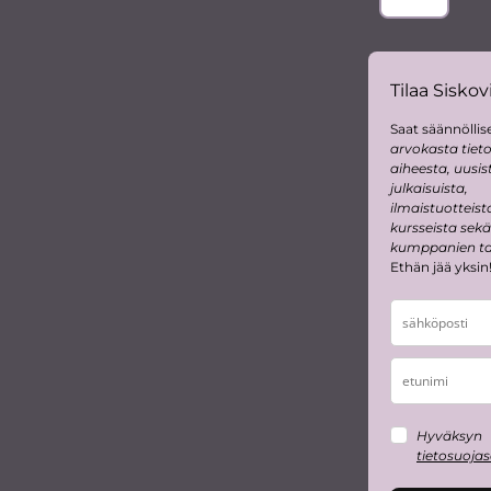
Tilaa Siskovi
Saat säännöllise
arvokasta tiet
aiheesta, uusis
julkaisuista,
ilmaistuotteist
kursseista sekä
kumppanien tar
Ethän jää yksin
Hyväksyn
tietosuoja