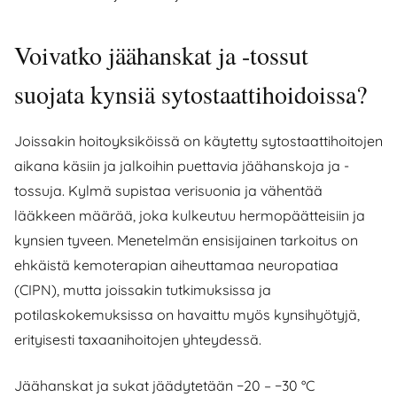
Voivatko jäähanskat ja -tossut
suojata kynsiä sytostaattihoidoissa?
Joissakin hoitoyksiköissä on käytetty sytostaattihoitojen
aikana käsiin ja jalkoihin puettavia jäähanskoja ja -
tossuja. Kylmä supistaa verisuonia ja vähentää
lääkkeen määrää, joka kulkeutuu hermopäätteisiin ja
kynsien tyveen. Menetelmän ensisijainen tarkoitus on
ehkäistä kemoterapian aiheuttamaa neuropatiaa
(CIPN), mutta joissakin tutkimuksissa ja
potilaskokemuksissa on havaittu myös kynsihyötyjä,
erityisesti taxaanihoitojen yhteydessä.
Jäähanskat ja sukat jäädytetään −20 – −30 °C