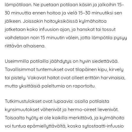
lämpötilaan. Ne puetaan potilaan käsiin ja jalkoihin 15–
30 minuuttia ennen hoitoa ja vielä 15–30 minuutiksi sen
jälkeen. Joissakin hoitoyksiköissä kylmähoitoa
jatketaan koko infuusion ajan, ja hanskat tai tossut
vaihdetaan noin 15 minuutin välein, jotta lämpötila pysyy
riittävän alhaisena.
Useimmilla potilailla jäähdytys on hyvin siedettävää.
Tavallisimmat tuntemukset ovat tilapäinen kipu, kirvely
tai pistely. Vakavat haitat ovat olleet erittäin harvinaisia,
mutta yksittäisiä paleltumia on raportoitu.
Tutkimustulokset ovat lupaavia: osalla potilaista
kynsimuutokset vähenivät ja hermo-oireet lievenivät.
Toisaalta hyöty ei ole kaikilla merkittävä, ja kylmähoito
voi tuntua epämiellyttävältä, koska sytostaatti-infuusio