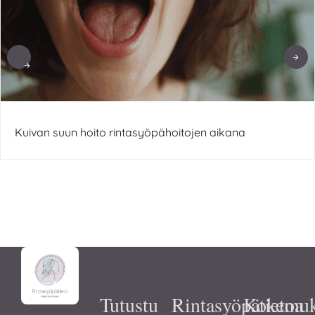
Kuivan suun hoito rintasyöpähoitojen aikana
Tutustu
Rintasyöpätietoa
Kokemuk