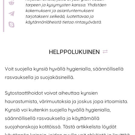
tarpeen ja kysymysten kanssa. Yhdistäen
kokemukseni ja asiantuntemukseni
tarjotakseni selkeää, luotettavaa ja
käytännönläheistä tietoa rintasyövästä.
HELPPOLUKUINEN
Voit suojella kynsiä hyvällä hygienialla, säännöllisellä
rasvauksella ja suojakäsineillä.
Sytostaattihoidot voivat aiheuttaa kynsien
haurastumista, värimuutoksia ja joskus jopa irtoamista.
Kynsiä voi kuitenkin suojella hyvällä hygienialla,
säännöllisellä rasvauksella ja käyttämällä
suojahanskoja kotitöissä. Tästä artikkelista löydät
käytännön keinoja, joiden avulla voit ehkäistä ja lievittää