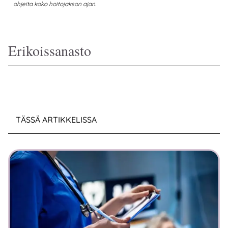
ohjeita koko hoitojakson ajan.
Erikoissanasto
TÄSSÄ ARTIKKELISSA