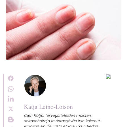
Katja Leino-Loison
Olen Katja, terveystieteiden maisteri,
sairaanhoitaja ja rintasyövän itse kokenut.
Kirjoitan sinulle, jotta et jäisi yksin tiedon