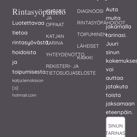
Rintasyöpätieto
Auta
KURSSIT 
DIAGNOOSI
muita
JA 
Luotettavaa
RINTASYÖPÄHOIDOT
OPPAAT
jakamalla
tietoa
TOIPUMINEN
tarinasi.
KATJAN 
rintasyövästä,
TARINA
Juuri
LÄHEISET
hoidoista
sinun
YHTEYDENOTTO
KAIKKI
kokemukses
ja
REKISTERI- JA 
voi
toipumisesta.
TIETOSUOJASELOSTE
auttaa
katja.leinoloison
jotakuta
[a]
toista
hotmail.com
jaksamaan
eteenpäin.
SINUN
TARINASI