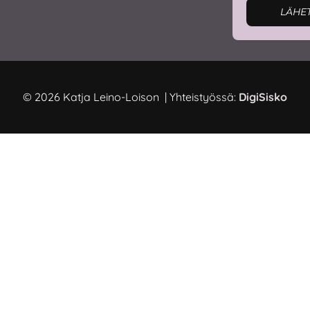
LÄHE
© 2026 Katja Leino-Loison | Yhteistyössä:
DigiSisko