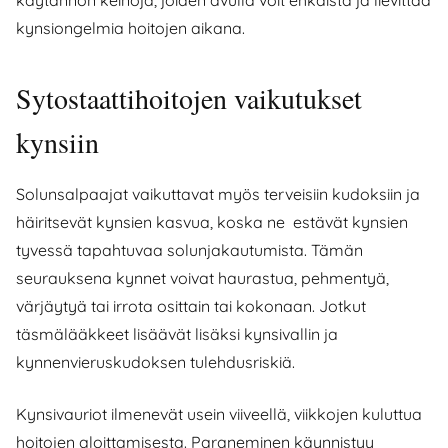
kynsiongelmia hoitojen aikana.
Sytostaattihoitojen vaikutukset
kynsiin
Solunsalpaajat vaikuttavat myös terveisiin kudoksiin ja
häiritsevät kynsien kasvua, koska ne estävät kynsien
tyvessä tapahtuvaa solunjakautumista. Tämän
seurauksena kynnet voivat haurastua, pehmentyä,
värjäytyä tai irrota osittain tai kokonaan. Jotkut
täsmälääkkeet lisäävät lisäksi kynsivallin ja
kynnenvieruskudoksen tulehdusriskiä.
Kynsivauriot ilmenevät usein viiveellä, viikkojen kuluttua
hoitojen aloittamisesta. Paraneminen käynnistyy