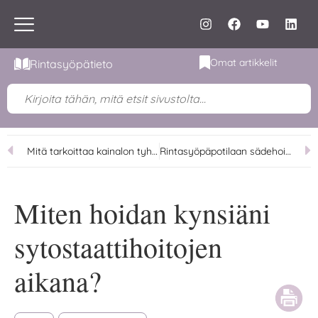
Omat artikkelit
Rintasyöpätieto
Mitä tarkoittaa kainalon tyhjennys rintasyöpäleikkauksen yhteydessä?
Rintasyöpäpotilaan sädehoito
Miten hoidan kynsiäni
sytostaattihoitojen
aikana?