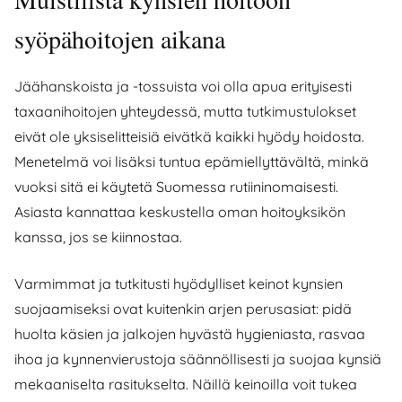
syöpähoitojen aikana
Jäähanskoista ja -tossuista voi olla apua erityisesti
taxaanihoitojen yhteydessä, mutta tutkimustulokset
eivät ole yksiselitteisiä eivätkä kaikki hyödy hoidosta.
Menetelmä voi lisäksi tuntua epämiellyttävältä, minkä
vuoksi sitä ei käytetä Suomessa rutiininomaisesti.
Asiasta kannattaa keskustella oman hoitoyksikön
kanssa, jos se kiinnostaa.
Varmimmat ja tutkitusti hyödylliset keinot kynsien
suojaamiseksi ovat kuitenkin arjen perusasiat: pidä
huolta käsien ja jalkojen hyvästä hygieniasta, rasvaa
ihoa ja kynnenvierustoja säännöllisesti ja suojaa kynsiä
mekaaniselta rasitukselta. Näillä keinoilla voit tukea