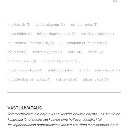
infektioriski
(1)
syöpäväsymys
(3)
lymfaturvotus
(1)
hiustenlähtö
(1)
leikkaushaava ja arpi
(3)
vaihdevuosioireet
(1)
neuropatia eli hermosärky
(1)
suu, hampaat ja limakalvot
(4)
iho-oireet
(1)
kädet ja kynnet
(1)
kaikki
(41)
stressi
(1)
ennaltaehkäisy
(1)
henkinen hyvinvointi
(18)
rintasyöpäleikkaus
(4)
mieliala ja jaksaminen
(13)
univaikeudet
(1)
imusolmukkeiden poisto
(1)
riskitekijät
(6)
talous ja tuki
(7)
VASTUUVAPAUS
Tämä artikkeli ei ole ohje, eikä se korvaa lääkärin ohjeita. Jos sinulla on
kysymyksiä tai huolia, keskustele aina hoitavan lääkärisi tai
terveydenhuollon ammattilaisen kanssa. Noudata aina saamiasi hoito-