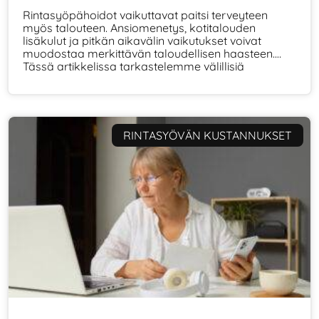
Rintasyöpähoidot vaikuttavat paitsi terveyteen
myös talouteen. Ansiomenetys, kotitalouden
lisäkulut ja pitkän aikavälin vaikutukset voivat
muodostaa merkittävän taloudellisen haasteen.
Tässä artikkelissa tarkastelemme välillisiä
kustannuksia ja keinoja varautua niihin.
RINTASYÖVÄN KUSTANNUKSET