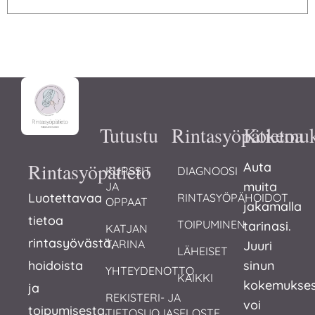
Tutustu
Rintasyöpätietoa
Kokemuk
Rintasyöpätieto
Auta
KURSSIT 
DIAGNOOSI
muita
JA 
Luotettavaa
RINTASYÖPÄHOIDOT
OPPAAT
jakamalla
tietoa
TOIPUMINEN
tarinasi.
KATJAN 
rintasyövästä,
TARINA
Juuri
LÄHEISET
hoidoista
sinun
YHTEYDENOTTO
KAIKKI
kokemukses
ja
REKISTERI- JA 
voi
toipumisesta.
TIETOSUOJASELOSTE