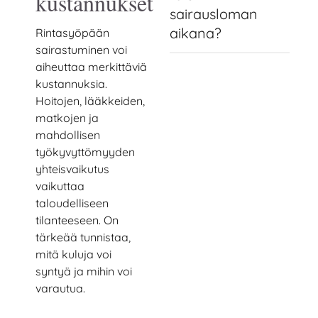
kustannukset
sairausloman
aikana?
Rintasyöpään
sairastuminen voi
aiheuttaa merkittäviä
kustannuksia.
Hoitojen, lääkkeiden,
matkojen ja
mahdollisen
työkyvyttömyyden
yhteisvaikutus
vaikuttaa
taloudelliseen
tilanteeseen. On
tärkeää tunnistaa,
mitä kuluja voi
syntyä ja mihin voi
varautua.