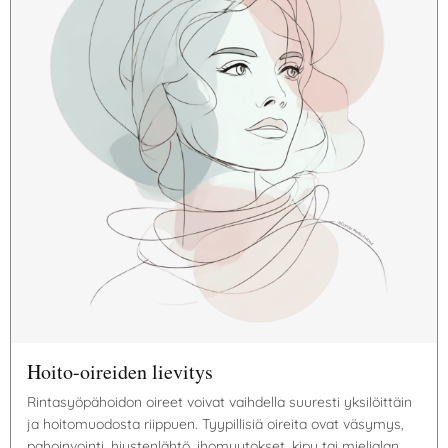
Hoito-oireiden lievitys
Rintasyöpähoidon oireet voivat vaihdella suuresti yksilöittäin
ja hoitomuodosta riippuen. Tyypillisiä oireita ovat väsymys,
pahoinvointi, hiustenlähtö, ihomuutokset, kipu tai mielialan