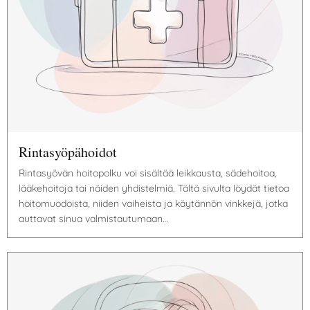
Rintasyöpähoidot
Rintasyövän hoitopolku voi sisältää leikkausta, sädehoitoa,
lääkehoitoja tai näiden yhdistelmiä. Tältä sivulta löydät tietoa
hoitomuodoista, niiden vaiheista ja käytännön vinkkejä, jotka
auttavat sinua valmistautumaan…