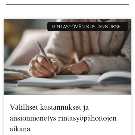
RINTASYÖVÄN KUSTANNUKSET
Välilliset kustannukset ja
ansionmenetys rintasyöpähoitojen
aikana