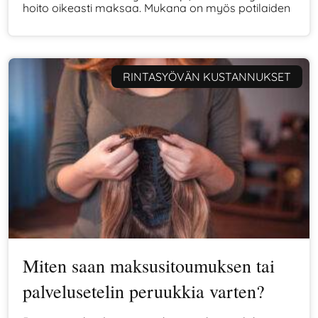
hoito oikeasti maksaa. Mukana on myös potilaiden
kokemuksia todellisista kuluista ja arjen
lisämenoista hoitojen aikana.
RINTASYÖVÄN KUSTANNUKSET
Miten saan maksusitoumuksen tai
palvelusetelin peruukkia varten?