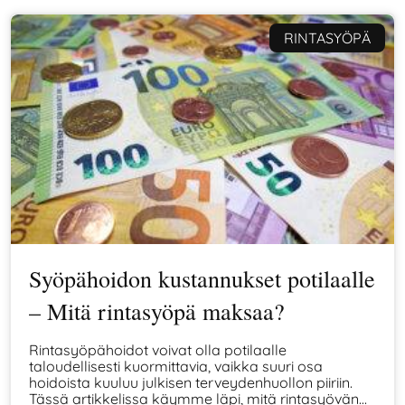
RINTASYÖPÄ
Syöpähoidon kustannukset potilaalle
– Mitä rintasyöpä maksaa?
Rintasyöpähoidot voivat olla potilaalle
taloudellisesti kuormittavia, vaikka suuri osa
hoidoista kuuluu julkisen terveydenhuollon piiriin.
Tässä artikkelissa käymme läpi, mitä rintasyövän