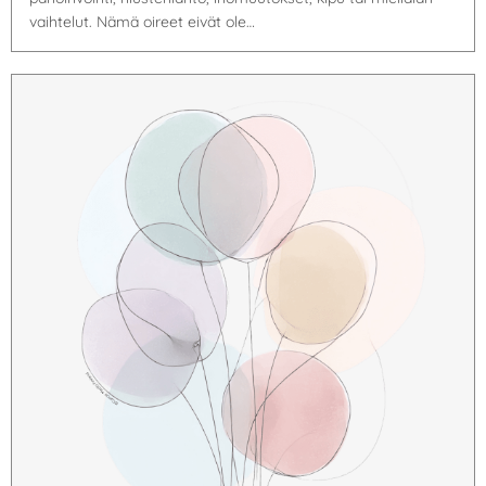
vaihtelut. Nämä oireet eivät ole…