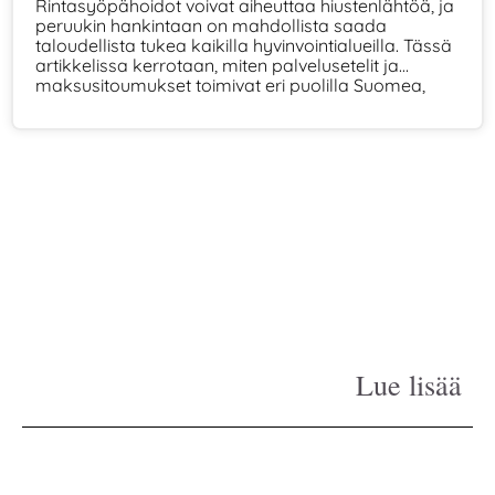
Rintasyöpähoidot voivat aiheuttaa hiustenlähtöä, ja
peruukin hankintaan on mahdollista saada
taloudellista tukea kaikilla hyvinvointialueilla. Tässä
artikkelissa kerrotaan, miten palvelusetelit ja
maksusitoumukset toimivat eri puolilla Suomea,
mitä ne kattavat ja mistä löydät oman alueesi
peruukkipalvelut.
Lue lisää