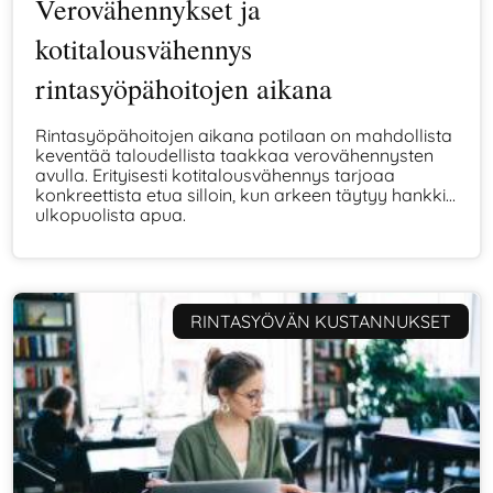
Verovähennykset ja
kotitalousvähennys
rintasyöpähoitojen aikana
Rintasyöpähoitojen aikana potilaan on mahdollista
keventää taloudellista taakkaa verovähennysten
avulla. Erityisesti kotitalousvähennys tarjoaa
konkreettista etua silloin, kun arkeen täytyy hankkia
ulkopuolista apua.
RINTASYÖVÄN KUSTANNUKSET