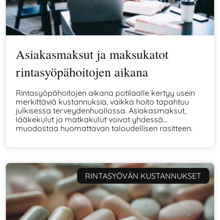
Asiakasmaksut ja maksukatot
rintasyöpähoitojen aikana
Rintasyöpähoitojen aikana potilaalle kertyy usein
merkittäviä kustannuksia, vaikka hoito tapahtuu
julkisessa terveydenhuollossa. Asiakasmaksut,
lääkekulut ja matkakulut voivat yhdessä
muodostaa huomattavan taloudellisen rasitteen.
Tässä artikkelissa kerromme, mitä
rintasyöpäpotilaan tulee tietää maksukatoista,
niiden eduista ja haasteista.
RINTASYÖVÄN KUSTANNUKSET