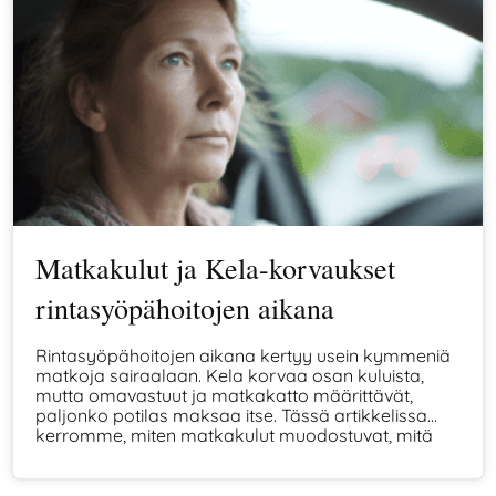
Matkakulut ja Kela-korvaukset
rintasyöpähoitojen aikana
Rintasyöpähoitojen aikana kertyy usein kymmeniä
matkoja sairaalaan. Kela korvaa osan kuluista,
mutta omavastuut ja matkakatto määrittävät,
paljonko potilas maksaa itse. Tässä artikkelissa
kerromme, miten matkakulut muodostuvat, mitä
Kela korvaa ja miten voit hakea takaisin
ylimääräisiä maksuja.