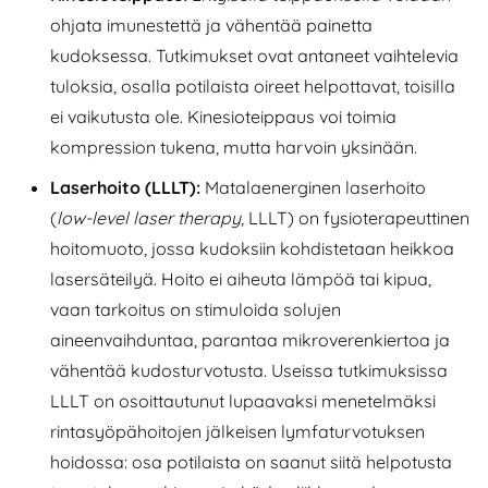
ohjata imunestettä ja vähentää painetta
kudoksessa. Tutkimukset ovat antaneet vaihtelevia
tuloksia, osalla potilaista oireet helpottavat, toisilla
ei vaikutusta ole. Kinesioteippaus voi toimia
kompression tukena, mutta harvoin yksinään.
Laserhoito (LLLT):
Matalaenerginen laserhoito
(
low-level laser therapy
, LLLT) on fysioterapeuttinen
hoitomuoto, jossa kudoksiin kohdistetaan heikkoa
lasersäteilyä. Hoito ei aiheuta lämpöä tai kipua,
vaan tarkoitus on stimuloida solujen
aineenvaihduntaa, parantaa mikroverenkiertoa ja
vähentää kudosturvotusta. Useissa tutkimuksissa
LLLT on osoittautunut lupaavaksi menetelmäksi
rintasyöpähoitojen jälkeisen lymfaturvotuksen
hoidossa: osa potilaista on saanut siitä helpotusta