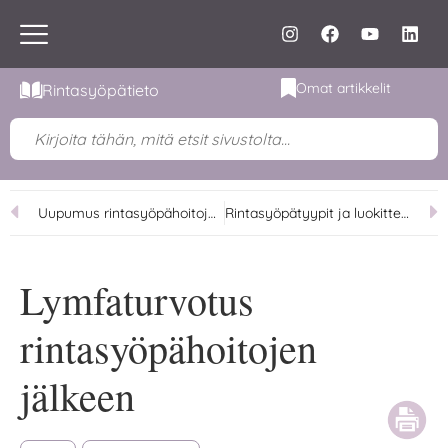
Omat artikkelit
Rintasyöpätieto
Uupumus rintasyöpähoitojen jälkeen
Rintasyöpätyypit ja luokittelu
Lymfaturvotus
rintasyöpähoitojen
jälkeen