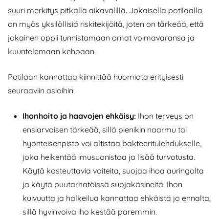
suuri merkitys pitkällä aikavälillä. Jokaisella potilaalla
on myös yksilöllisiä riskitekijöitä, joten on tärkeää, että
jokainen oppii tunnistamaan omat voimavaransa ja
kuuntelemaan kehoaan.
Potilaan kannattaa kiinnittää huomiota erityisesti
seuraaviin asioihin:
Ihonhoito ja haavojen ehkäisy:
Ihon terveys on
ensiarvoisen tärkeää, sillä pienikin naarmu tai
hyönteisenpisto voi altistaa bakteeritulehdukselle,
joka heikentää imusuonistoa ja lisää turvotusta.
Käytä kosteuttavia voiteita, suojaa ihoa auringolta
ja käytä puutarhatöissä suojakäsineitä. Ihon
kuivuutta ja halkeilua kannattaa ehkäistä jo ennalta,
sillä hyvinvoiva iho kestää paremmin.