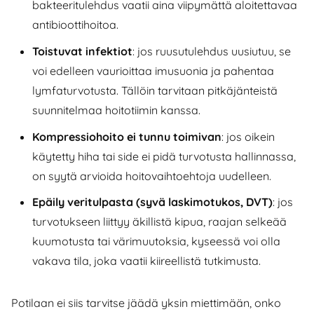
bakteeritulehdus vaatii aina viipymättä aloitettavaa
antibioottihoitoa.
Toistuvat infektiot
: jos ruusutulehdus uusiutuu, se
voi edelleen vaurioittaa imusuonia ja pahentaa
lymfaturvotusta. Tällöin tarvitaan pitkäjänteistä
suunnitelmaa hoitotiimin kanssa.
Kompressiohoito ei tunnu toimivan
: jos oikein
käytetty hiha tai side ei pidä turvotusta hallinnassa,
on syytä arvioida hoitovaihtoehtoja uudelleen.
Epäily veritulpasta (syvä laskimotukos, DVT)
: jos
turvotukseen liittyy äkillistä kipua, raajan selkeää
kuumotusta tai värimuutoksia, kyseessä voi olla
vakava tila, joka vaatii kiireellistä tutkimusta.
Potilaan ei siis tarvitse jäädä yksin miettimään, onko