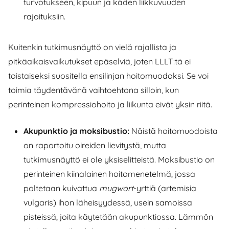
turvotukseen, kipuun ja käden liikkuvuuden
rajoituksiin.
Kuitenkin tutkimusnäyttö on vielä rajallista ja
pitkäaikaisvaikutukset epäselviä, joten LLLT:tä ei
toistaiseksi suositella ensilinjan hoitomuodoksi. Se voi
toimia täydentävänä vaihtoehtona silloin, kun
perinteinen kompressiohoito ja liikunta eivät yksin riitä.
Akupunktio ja moksibustio:
Näistä hoitomuodoista
on raportoitu oireiden lievitystä, mutta
tutkimusnäyttö ei ole yksiselitteistä. Moksibustio on
perinteinen kiinalainen hoitomenetelmä, jossa
poltetaan kuivattua
mugwort
-yrttiä (artemisia
vulgaris) ihon läheisyydessä, usein samoissa
pisteissä, joita käytetään akupunktiossa. Lämmön