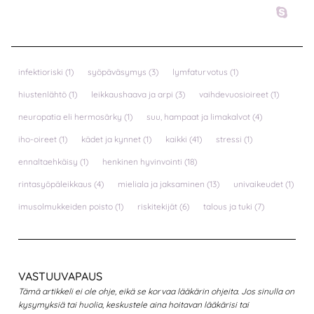
infektioriski
(1)
syöpäväsymys
(3)
lymfaturvotus
(1)
hiustenlähtö
(1)
leikkaushaava ja arpi
(3)
vaihdevuosioireet
(1)
neuropatia eli hermosärky
(1)
suu, hampaat ja limakalvot
(4)
iho-oireet
(1)
kädet ja kynnet
(1)
kaikki
(41)
stressi
(1)
ennaltaehkäisy
(1)
henkinen hyvinvointi
(18)
rintasyöpäleikkaus
(4)
mieliala ja jaksaminen
(13)
univaikeudet
(1)
imusolmukkeiden poisto
(1)
riskitekijät
(6)
talous ja tuki
(7)
VASTUUVAPAUS
Tämä artikkeli ei ole ohje, eikä se korvaa lääkärin ohjeita. Jos sinulla on
kysymyksiä tai huolia, keskustele aina hoitavan lääkärisi tai