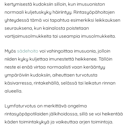
kertymisestä kudoksiin silloin, kun imusuoniston
normaali kuljetuskyky häiriintyy. Rintasyöpähoitojen
yhteydessä tämä voi tapahtua esimerkiksi leikkauksen
seurauksena, kun kainalosta poistetaan
vartijaimusolmukkeita tai useampia imusolmukkeita.
Myös
sädehoito
voi vahingoittaa imusuonia, jolloin
niiden kyky kuljettaa imunestettä heikkenee. Tällöin
neste ei enää virtaa normaalisti vaan kerääntyy
ympäröiviin kudoksiin, aiheuttaen turvotusta
käsivarressa, rintakehällä, selässä tai leikatun rinnan
alueella.
Lymfaturvotus on merkittävä ongelma
rintasyöpäpotilaiden jälkihoidossa, sillä se voi heikentää
käden toimintakykyä ja vaikeuttaa arjen toimintoja.