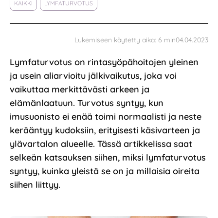
KAIKKI
LYMFATURVOTUS
04.04.2023
Lukemiseen käytetty aika:
6
min
Lymfaturvotus on rintasyöpähoitojen yleinen
ja usein aliarvioitu jälkivaikutus, joka voi
vaikuttaa merkittävästi arkeen ja
elämänlaatuun. Turvotus syntyy, kun
imusuonisto ei enää toimi normaalisti ja neste
kerääntyy kudoksiin, erityisesti käsivarteen ja
ylävartalon alueelle. Tässä artikkelissa saat
selkeän katsauksen siihen, miksi lymfaturvotus
syntyy, kuinka yleistä se on ja millaisia oireita
siihen liittyy.