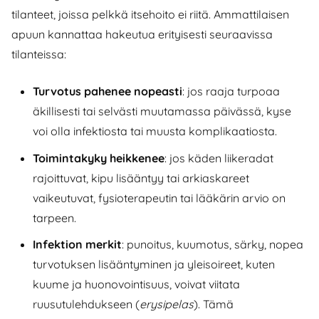
tilanteet, joissa pelkkä itsehoito ei riitä. Ammattilaisen
apuun kannattaa hakeutua erityisesti seuraavissa
tilanteissa:
Turvotus pahenee nopeasti
: jos raaja turpoaa
äkillisesti tai selvästi muutamassa päivässä, kyse
voi olla infektiosta tai muusta komplikaatiosta.
Toimintakyky heikkenee
: jos käden liikeradat
rajoittuvat, kipu lisääntyy tai arkiaskareet
vaikeutuvat, fysioterapeutin tai lääkärin arvio on
tarpeen.
Infektion merkit
: punoitus, kuumotus, särky, nopea
turvotuksen lisääntyminen ja yleisoireet, kuten
kuume ja huonovointisuus, voivat viitata
ruusutulehdukseen (
erysipelas
). Tämä