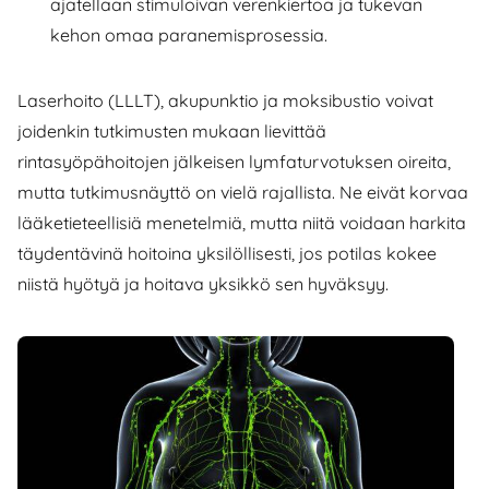
ajatellaan stimuloivan verenkiertoa ja tukevan
kehon omaa paranemisprosessia.
Laserhoito (LLLT), akupunktio ja moksibustio voivat
joidenkin tutkimusten mukaan lievittää
rintasyöpähoitojen jälkeisen lymfaturvotuksen oireita,
mutta tutkimusnäyttö on vielä rajallista. Ne eivät korvaa
lääketieteellisiä menetelmiä, mutta niitä voidaan harkita
täydentävinä hoitoina yksilöllisesti, jos potilas kokee
niistä hyötyä ja hoitava yksikkö sen hyväksyy.