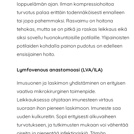
loppuelämän ajan. Ilman kompressiohoitoa
turvotus palaa erittäin todennäköisesti ennalleen
tai jopa pahemmaksi. Rasvaimu on hoitona
tehokas, mutta se on pitkä ja raskas leikkaus eikä
siksi sovellu huonokuntoisille potilaille. Ylipainoisten
potilaiden kohdalla painon pudotus on edelleen
ensisijainen hoito.
Lymfovenous anastomoosi (LVA/ILA)
Imusuonen ja laskimon yhdistäminen on erityisen
vaativa mikrokirurginen toimenpide.
Leikkauksessa ohjataan imunesteen virtaus
suoraan ihon pieneen laskimoon. Imuneste saa
uuden kulkureitin. Sopii erityisesti alkuvaiheen
turvotukseen, ja tutkimusten mukaan voi vähentää
oireita ja pienentää infektioriskiä. Tämän