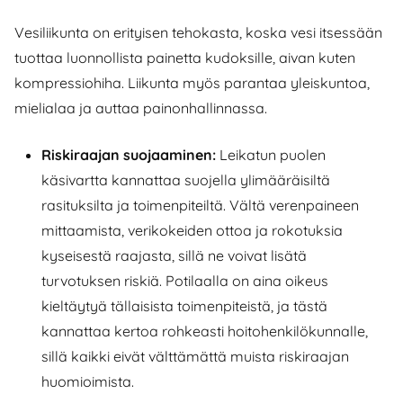
Vesiliikunta on erityisen tehokasta, koska vesi itsessään
tuottaa luonnollista painetta kudoksille, aivan kuten
kompressiohiha. Liikunta myös parantaa yleiskuntoa,
mielialaa ja auttaa painonhallinnassa.
Riskiraajan suojaaminen:
Leikatun puolen
käsivartta kannattaa suojella ylimääräisiltä
rasituksilta ja toimenpiteiltä. Vältä verenpaineen
mittaamista, verikokeiden ottoa ja rokotuksia
kyseisestä raajasta, sillä ne voivat lisätä
turvotuksen riskiä. Potilaalla on aina oikeus
kieltäytyä tällaisista toimenpiteistä, ja tästä
kannattaa kertoa rohkeasti hoitohenkilökunnalle,
sillä kaikki eivät välttämättä muista riskiraajan
huomioimista.