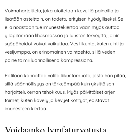
Voimaharjoittelu, joka aloitetaan kevyillä painoilla ja
lisätään asteittain, on todettu erityisen hyödylliseksi. Se
ei ainoastaan tue imunestekiertoa vaan myös auttaa
ylläpitämään lihasmassaa ja luuston terveyttä, joihin
syöpähoidot voivat vaikuttaa. Vesiliikunta, kuten uinti ja
vesijumppa, on erinomainen vaihtoehto, sillä veden
paine toimii luonnollisena kompressiona.
Potilaan kannattaa valita liikuntamuoto, josta hän pitää,
sillä säännöllisyys on tärkeämpää kuin yksittäisen
harjoittelukerran tehokkuus. Myös päivittäiset arjen
toimet, kuten kävely ja kevyet kotityöt, edistävät
imunesteen kiertoa.
Voidaanko lymfaturvotusta