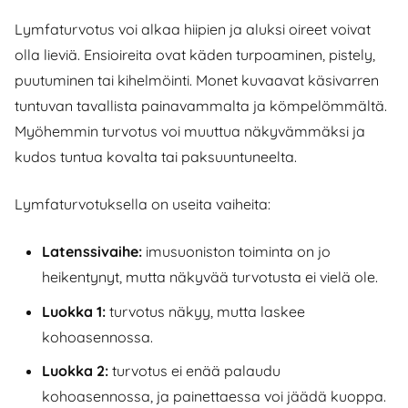
Lymfaturvotus voi alkaa hiipien ja aluksi oireet voivat
olla lieviä. Ensioireita ovat käden turpoaminen, pistely,
puutuminen tai kihelmöinti. Monet kuvaavat käsivarren
tuntuvan tavallista painavammalta ja kömpelömmältä.
Myöhemmin turvotus voi muuttua näkyvämmäksi ja
kudos tuntua kovalta tai paksuuntuneelta.
Lymfaturvotuksella on useita vaiheita:
Latenssivaihe:
imusuoniston toiminta on jo
heikentynyt, mutta näkyvää turvotusta ei vielä ole.
Luokka 1:
turvotus näkyy, mutta laskee
kohoasennossa.
Luokka 2:
turvotus ei enää palaudu
kohoasennossa, ja painettaessa voi jäädä kuoppa.