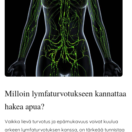
Milloin lymfaturvotukseen kannattaa
hakea apua?
Vaikka lievä turvotus ja epämukavuus voivat kuulua
arkeen lymfaturvotuksen kanssa, on tärkeää tunnistaa