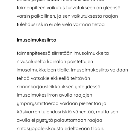
toimenpiteen vaikutus turvotukseen on yleensä
varsin paikallinen, ja sen vaikutuksesta raajan
tulehdusriskiin ei ole vielä varmaa tietoa.
Imusolmukesiirto
toimenpiteessä siirretään imusolmukkeita
nivusalueelta kainalon poistettujen
imusolmukkeiden tilalle. Imusolmukesiirto voidaan
tehdä vatsakielekkeellä tehtävän
rinnankorjausleikkauksen yhteydessä.
Imusolmukesiirron avulla raajojen
ympärysmittaeroa voidaan pienentää ja
käsivarren tulehdusriskiä vähentää, mutta sen
avulla ei pystytä palauttamaan raajaa
rintasyöpäleikkausta edeltävään tilaan.