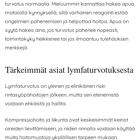
turvotus normaalia. Mieluummin kannattaa hakea apua
matalalla kynnyksellä, sillä varhainen reagointi estää
ongelmien pahenemisen ja helpottaa hoitoa. Apua on
syytä hakea aina, jos turvotus pahenee nopeasti,
toimintakyky heikkenee tai jos ilmaantuu tulehduksen
merkkejä.
Tärkeimmät asiat lymfaturvotuksesta
Lymfaturvotus on yleinen ja elinikäinen riski
rintasyöpähoitojen jälkeen, mutta sen etenemistä
voidaan ehkäistä ja hallita.
Kompressiohoito ja liikunta ovat keskeisimmät keinot
oireiden lievittämiseen, ja niiden rinnalla voidaan käyttää
muita hoitomuotoja yksilöllisen tarpeen mukaan.