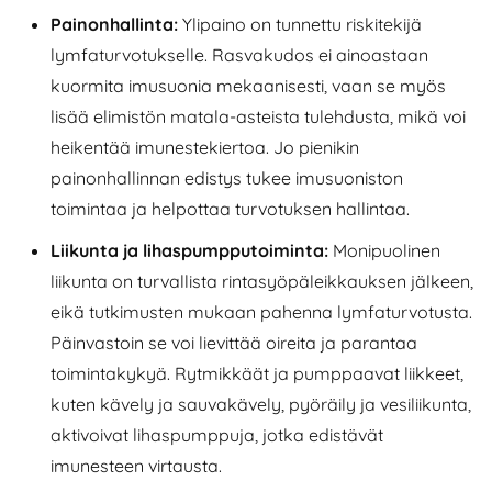
Painonhallinta:
Ylipaino on tunnettu riskitekijä
lymfaturvotukselle. Rasvakudos ei ainoastaan
kuormita imusuonia mekaanisesti, vaan se myös
lisää elimistön matala-asteista tulehdusta, mikä voi
heikentää imunestekiertoa. Jo pienikin
painonhallinnan edistys tukee imusuoniston
toimintaa ja helpottaa turvotuksen hallintaa.
Liikunta ja lihaspumpputoiminta:
Monipuolinen
liikunta on turvallista rintasyöpäleikkauksen jälkeen,
eikä tutkimusten mukaan pahenna lymfaturvotusta.
Päinvastoin se voi lievittää oireita ja parantaa
toimintakykyä. Rytmikkäät ja pumppaavat liikkeet,
kuten kävely ja sauvakävely, pyöräily ja vesiliikunta,
aktivoivat lihaspumppuja, jotka edistävät
imunesteen virtausta.