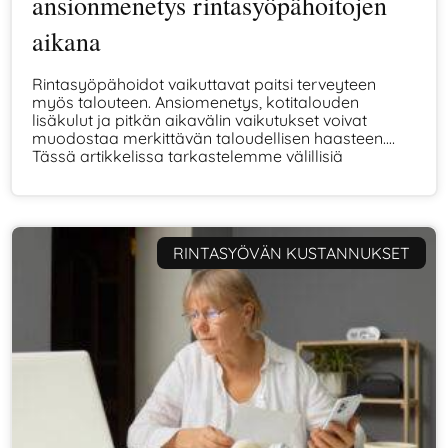
ansionmenetys rintasyöpähoitojen
aikana
Rintasyöpähoidot vaikuttavat paitsi terveyteen
myös talouteen. Ansiomenetys, kotitalouden
lisäkulut ja pitkän aikavälin vaikutukset voivat
muodostaa merkittävän taloudellisen haasteen.
Tässä artikkelissa tarkastelemme välillisiä
kustannuksia ja keinoja varautua niihin.
RINTASYÖVÄN KUSTANNUKSET