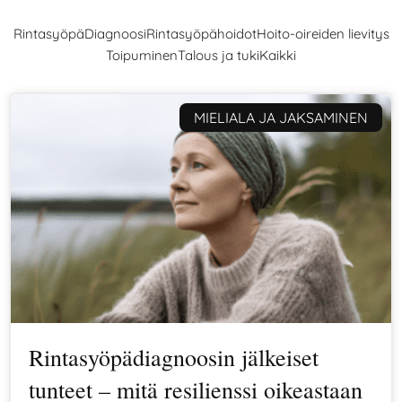
Rintasyöpä
Diagnoosi
Rintasyöpähoidot
Hoito-oireiden lievitys
Toipuminen
Talous ja tuki
Kaikki
MIELIALA JA JAKSAMINEN
Rintasyöpädiagnoosin jälkeiset
tunteet – mitä resilienssi oikeastaan