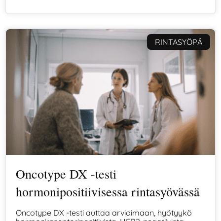
ainakin jonkin verran vaikutusvaltaa.
RINTASYÖPÄ
Oncotype DX -testi
hormonipositiivisessa rintasyövässä
Oncotype DX -testi auttaa arvioimaan, hyötyykö