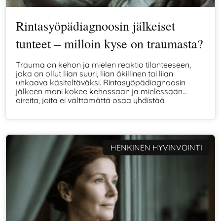
Rintasyöpädiagnoosin jälkeiset
tunteet – milloin kyse on traumasta?
Trauma on kehon ja mielen reaktio tilanteeseen,
joka on ollut liian suuri, liian äkillinen tai liian
uhkaava käsiteltäväksi. Rintasyöpädiagnoosin
jälkeen moni kokee kehossaan ja mielessään
oireita, joita ei välttämättä osaa yhdistää
tapahtuneeseen. Tässä artikkelissa kerron, miksi
vakava sairaus voi olla trauma, miten trauma
näkyy kehossa ja milloin oireet ovat osa normaalia
toipumista.
HENKINEN HYVINVOINTI