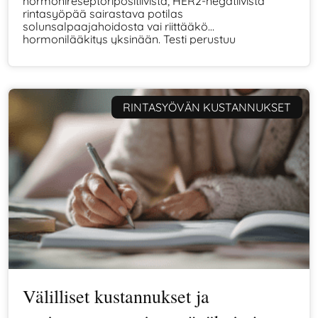
hormonireseptoripositiivista, HER2-negatiivista
rintasyöpää sairastava potilas
solunsalpaajahoidosta vai riittääkö
hormonilääkitys yksinään. Testi perustuu
kasvaimen biologiseen profiiliin, ja sen tulos tukee
hoitotiimin päätöksentekoa tilanteissa, joissa
solunsalpaajahoidon tarve ei ole kliinisten tekijöiden
perusteella yksiselitteinen.
RINTASYÖVÄN KUSTANNUKSET
Välilliset kustannukset ja