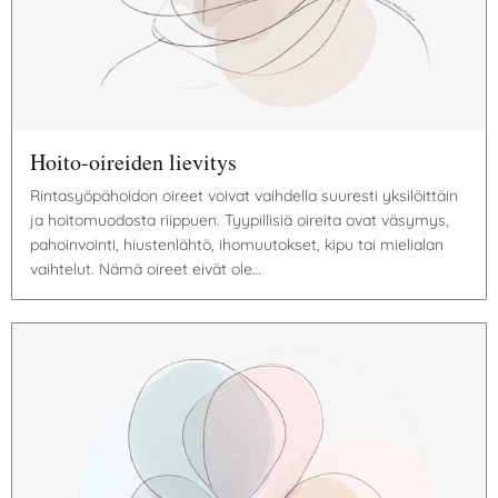
Hoito-oireiden lievitys
Rintasyöpähoidon oireet voivat vaihdella suuresti yksilöittäin
ja hoitomuodosta riippuen. Tyypillisiä oireita ovat väsymys,
pahoinvointi, hiustenlähtö, ihomuutokset, kipu tai mielialan
vaihtelut. Nämä oireet eivät ole…