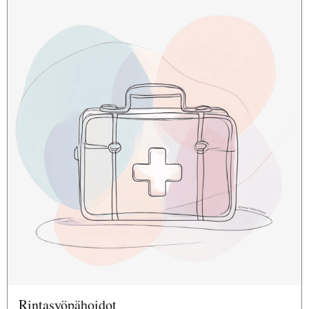
Rintasyöpähoidot