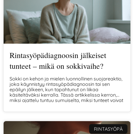
Rintasyöpädiagnoosin jälkeiset
tunteet – mikä on sokkivaihe?
Sokki on kehon ja mielen luonnollinen suojareaktio,
joka käynnistyy rintasyöpädiagnoosin tai sen
epäilyn jälkeen, kun tapahtunut on liikaa
käsiteltäväksi kerralla. Tässä artikkelissa kerron,
miksi ajattelu tuntuu sumuiselta, miksi tunteet voivat
kadota tai vyöryä päälle ja miksi tämä on ihan
normaalia ja kuuluu asiaan.
RINTASYÖPÄ