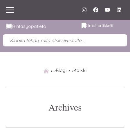
Omat artikkelit
Rintasyöpätieto
›
Blogi
›
Kaikki
Archives