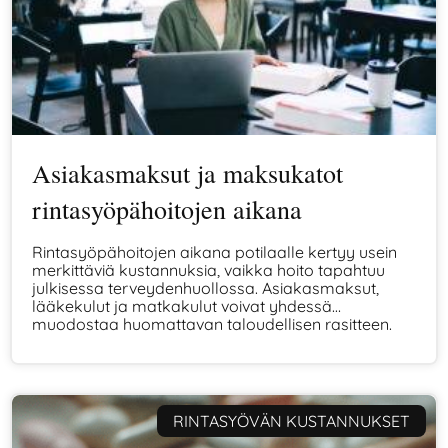
Asiakasmaksut ja maksukatot
rintasyöpähoitojen aikana
Rintasyöpähoitojen aikana potilaalle kertyy usein
merkittäviä kustannuksia, vaikka hoito tapahtuu
julkisessa terveydenhuollossa. Asiakasmaksut,
lääkekulut ja matkakulut voivat yhdessä
muodostaa huomattavan taloudellisen rasitteen.
Tässä artikkelissa kerromme, mitä
rintasyöpäpotilaan tulee tietää maksukatoista,
niiden eduista ja haasteista.
RINTASYÖVÄN KUSTANNUKSET