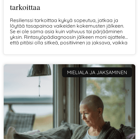
tarkoittaa
Resilienssi tarkoittaa kykyä sopeutua, jatkaa ja
löytää tasapainoa vaikeiden kokemusten jälkeen.
Se ei ole sama asia kuin vahvuus tai pärjääminen
yksin. Rintasyöpädiagnoosin jälkeen moni ajattelee,
että pitäisi olla sitkeä, positiivinen ja jaksava, vaikka
todellisuudessa resilienssi syntyy usein
lempeydestä, tuesta ja ajasta. Tässä artikkelissa
avaan, mitä resilienssi oikeasti on, miten se rakentuu
ja miksi jokaisella on oma tapansa selvitä.
MIELIALA JA JAKSAMINEN