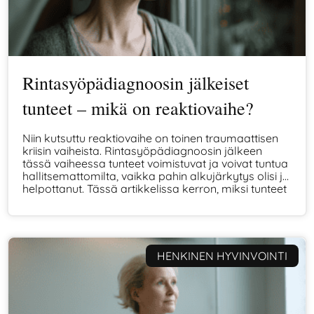
Rintasyöpädiagnoosin jälkeiset
tunteet – mikä on reaktiovaihe?
Niin kutsuttu reaktiovaihe on toinen traumaattisen
kriisin vaiheista. Rintasyöpädiagnoosin jälkeen
tässä vaiheessa tunteet voimistuvat ja voivat tuntua
hallitsemattomilta, vaikka pahin alkujärkytys olisi jo
helpottanut. Tässä artikkelissa kerron, miksi tunteet
tulevat usein viiveellä ja mitä tapahtuu, kun keho ja
mieli yrittävät sopeutua suureen muutokseen.
HENKINEN HYVINVOINTI