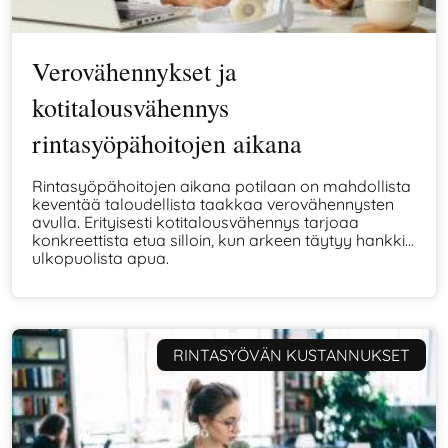
Verovähennykset ja
kotitalousvähennys
rintasyöpähoitojen aikana
Rintasyöpähoitojen aikana potilaan on mahdollista
keventää taloudellista taakkaa verovähennysten
avulla. Erityisesti kotitalousvähennys tarjoaa
konkreettista etua silloin, kun arkeen täytyy hankkia
ulkopuolista apua.
RINTASYÖVÄN KUSTANNUKSET