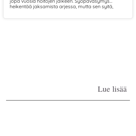
jopa vuosia hoitojen jälkeen. Syöpäväsymys
heikentää jaksamista arjessa, mutta sen syitä,
oireita ja helpottamisen keinoja voidaan tunnistaa
ja hoitaa.
Lue lisää