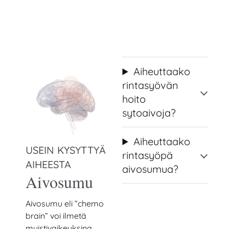
Aiheuttaako
rintasyövän
hoito
sytoaivoja?
Aiheuttaako
USEIN KYSYTTYÄ
rintasyöpä
AIHEESTA
aivosumua?
Aivosumu
Aivosumu eli ”chemo
brain” voi ilmetä
muistivaikeuksina,