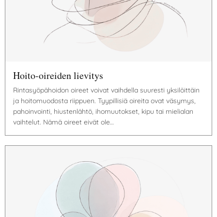
Hoito-oireiden lievitys
Rintasyöpähoidon oireet voivat vaihdella suuresti yksilöittäin
ja hoitomuodosta riippuen. Tyypillisiä oireita ovat väsymys,
pahoinvointi, hiustenlähtö, ihomuutokset, kipu tai mielialan
vaihtelut. Nämä oireet eivät ole…