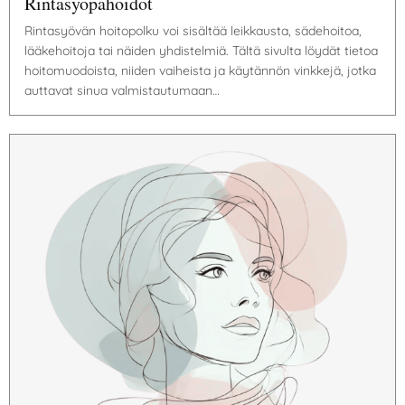
Rintasyöpähoidot
Rintasyövän hoitopolku voi sisältää leikkausta, sädehoitoa,
lääkehoitoja tai näiden yhdistelmiä. Tältä sivulta löydät tietoa
hoitomuodoista, niiden vaiheista ja käytännön vinkkejä, jotka
auttavat sinua valmistautumaan…