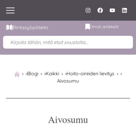
Omat artikkelit
Rintasyöpätieto
›
Blogi
›
Kaikki
›
Hoito-oireiden lievitys
›
Aivosumu
Aivosumu