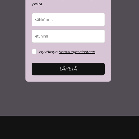
yksin!
Hyväksyn
tietosuojaselosteen
.
LÄHETÄ