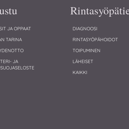
ustu
Rintasyöpäti
SIT JA OPPAAT
DIAGNOOSI
AN TARINA
RINTASYÖPÄHOIDOT
YDENOTTO
TOIPUMINEN
TERI- JA 
LÄHEISET
OSUOJASELOSTE
KAIKKI