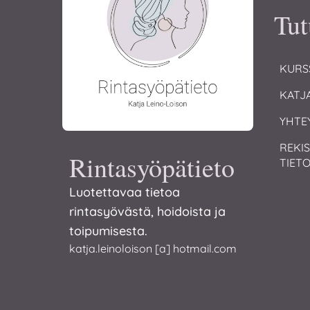
Tut
KURS
KATJ
YHTE
REKIS
Rintasyöpätieto
TIET
Luotettavaa tietoa
rintasyövästä, hoidoista ja
toipumisesta.
katja.leinoloison [a] hotmail.com