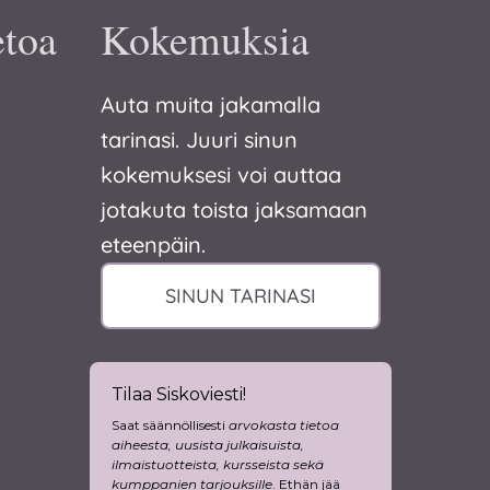
etoa
Kokemuksia
Auta muita jakamalla
tarinasi. Juuri sinun
kokemuksesi voi auttaa
jotakuta toista jaksamaan
eteenpäin.
SINUN TARINASI
Tilaa Siskoviesti!
Saat säännöllisesti
arvokasta tietoa
aiheesta, uusista julkaisuista,
ilmaistuotteista, kursseista sekä
kumppanien tarjouksille
. Ethän jää