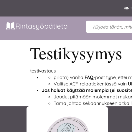
RIN
Rintasyöpätieto
Testikysymys
testivastaus
piilota) vanha
FAQ
-post type, ettei 
Valitse ACF-relaatiokentässä vain
U
Jos haluat käyttää molempia (ei suosit
Joudut pitämään molemmat mukana
Tämä johtaa sekaannukseen pitkäll