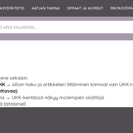
TASYÖPÄTIETO
KATJAN TARINA
OPPAAT JA KURSSIT
RINTASYÖPÄ
mene sekaisin.
KK
→ silloin haku ja artikkelien liittäminen toimivat vain UKK:n
eltavaa)
 → UKK-kentässä näkyy molempien sisältöjä.
ä tähtäimell