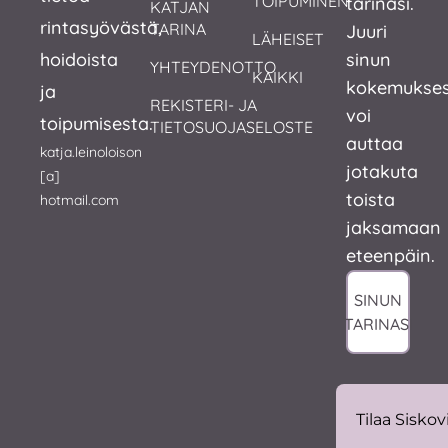
TOIPUMINEN
tarinasi.
KATJAN 
rintasyövästä,
TARINA
Juuri
LÄHEISET
hoidoista
sinun
YHTEYDENOTTO
KAIKKI
kokemukses
ja
REKISTERI- JA 
voi
toipumisesta.
TIETOSUOJASELOSTE
auttaa
katja.leinoloison
jotakuta
[a]
toista
hotmail.com
jaksamaan
eteenpäin.
SINUN
TARINASI
Tilaa Siskovi