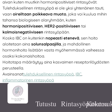
aivan kuten muutkin hormonipositiiviset rintasyövät.
Tulehduksellinen rintasyöpä ei ole yksi yhtenäinen tauti,
vaan
oireiltaan poikkeava muoto
, joka voi kuulua mihin
tahansa biologiseen alaryhmään, kuten
hormonipositiiviseen
,
HER2-positiiviseen
tai
kolmoisnegatiiviseen
rintasyöpään.
Koska IBC on kuitenkin
nopeasti etenevä
, sen hoito
aloitetaan aina
solunsalpaajilla
, ja mahdollinen
hormonihoito lisätään vasta myöhemmässä vaiheessa
osaksi kokonaishoitoa.
Hoitotapa määräytyy aina kasvaimen reseptorilöydösten
perusteella.
Avainsanat
tulehduksellinen rintasyöpä
,
IBC
,
inflammatorinen rintasyöpä
Tutustu
Rintasyöpätietoa
Kokemuk