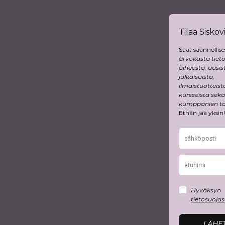
Tilaa Siskovi
Saat säännöllise
arvokasta tiet
aiheesta, uusis
julkaisuista,
ilmaistuotteist
kursseista sekä
kumppanien tar
Ethän jää yksin!
Hyväksyn
tietosuoja
LÄHE