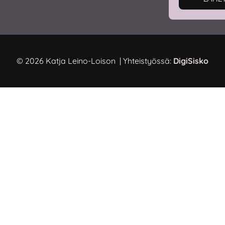
© 2026 Katja Leino-Loison | Yhteistyössä:
DigiSisko