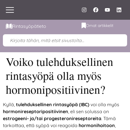
Omat artikkelit
Rintasyöpätieto
Voiko tulehduksellinen
rintasyöpä olla myös
hormonipositiivinen?
Kyllä,
tulehduksellinen rintasyöpä (IBC)
voi olla myös
hormonireseptoripositiivinen
, eli sen soluissa on
estrogeeni- ja/tai progesteronireseptoreita
. Tämä
tarkoittaa, että syöpä voi reagoida
hormonihoitoon
,