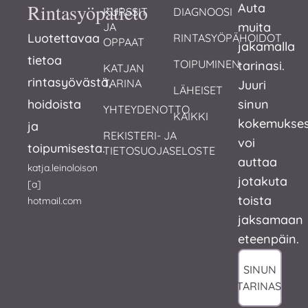
Rintasyöpätieto
Auta
KURSSIT 
DIAGNOOSI
muita
JA 
Luotettavaa
RINTASYÖPÄHOIDOT
OPPAAT
jakamalla
tietoa
TOIPUMINEN
tarinasi.
KATJAN 
rintasyövästä,
TARINA
Juuri
LÄHEISET
hoidoista
sinun
YHTEYDENOTTO
KAIKKI
kokemukses
ja
REKISTERI- JA 
voi
toipumisesta.
TIETOSUOJASELOSTE
auttaa
katja.leinoloison
jotakuta
[a]
toista
hotmail.com
jaksamaan
eteenpäin.
SINUN
TARINASI