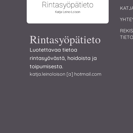
KATJ
YHTE
REKIS
Rintasyöpätieto
TIET
Luotettavaa tietoa
rintasyövästä, hoidoista ja
toipumisesta.
katja.leinoloison [a] hotmail.com