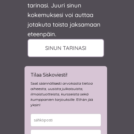
tarinasi. Juuri sinun
kokemuksesi voi auttaa
jotakuta toista jaksamaan
eteenpäin.
SINUN TARINASI
Tilaa Siskoviesti!
Saat säännöllisesti
arvokasta tietoa
aiheesta, uusista julkaisuista,
ilmaistuotteista, kursseista sekä
kumppanien tarjouksille
. Ethän jää
yksin!