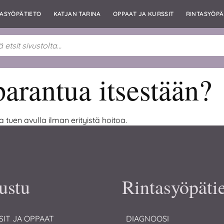
TASYÖPÄTIETO
KATJAN TARINA
OPPAAT JA KURSSIT
RINTASYÖPÄ
arantua itsestään?
ja tuen avulla ilman erityistä hoitoa.
ustu
Rintasyöpäti
SIT JA OPPAAT
DIAGNOOSI