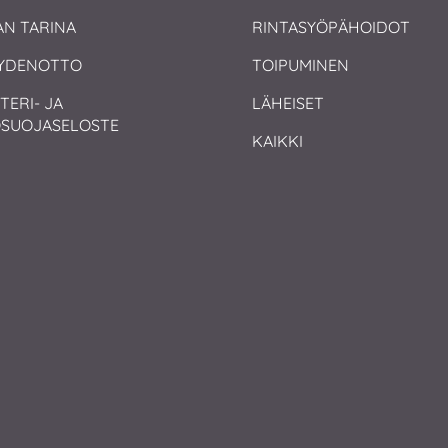
AN TARINA
RINTASYÖPÄHOIDOT
YDENOTTO
TOIPUMINEN
TERI- JA 
LÄHEISET
OSUOJASELOSTE
KAIKKI