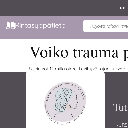
RIN
Rintasyöpätieto
Voiko trauma p
Usein voi. Monilla oireet lievittyvät ajan, turvan 
Tut
KURS