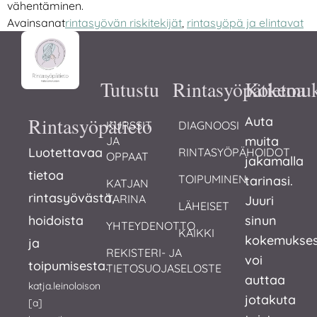
vähentäminen.
Avainsanat
rintasyövän riskitekijät
,
rintasyöpä ja elintavat
Tutustu
Rintasyöpätietoa
Kokemuk
Rintasyöpätieto
Auta
KURSSIT 
DIAGNOOSI
muita
JA 
Luotettavaa
RINTASYÖPÄHOIDOT
OPPAAT
jakamalla
tietoa
TOIPUMINEN
tarinasi.
KATJAN 
rintasyövästä,
TARINA
Juuri
LÄHEISET
hoidoista
sinun
YHTEYDENOTTO
KAIKKI
kokemukses
ja
REKISTERI- JA 
voi
toipumisesta.
TIETOSUOJASELOSTE
auttaa
katja.leinoloison
jotakuta
[a]