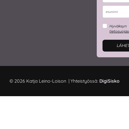
Hyväksyn
tietosuoja
LÄHE
© 2026 Katja Leino-Loison | Yhteistyössä:
DigiSisko