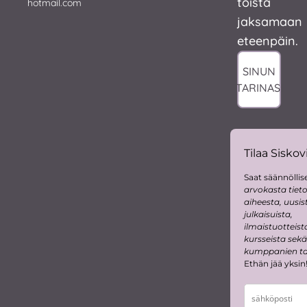
toista
hotmail.com
jaksamaan
eteenpäin.
SINUN
TARINASI
Tilaa Siskovi
Saat säännöllise
arvokasta tiet
aiheesta, uusis
julkaisuista,
ilmaistuotteist
kursseista sekä
kumppanien tar
Ethän jää yksin