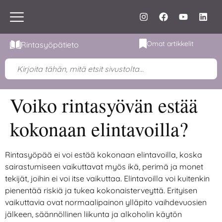
Omat artikkelit
Rintasyöpätieto
Voiko rintasyövän estää
kokonaan elintavoilla?
Rintasyöpää ei voi estää kokonaan elintavoilla, koska
sairastumiseen vaikuttavat myös ikä, perimä ja monet
tekijät, joihin ei voi itse vaikuttaa. Elintavoilla voi kuitenkin
pienentää riskiä ja tukea kokonaisterveyttä. Erityisen
vaikuttavia ovat normaalipainon ylläpito vaihdevuosien
jälkeen, säännöllinen liikunta ja alkoholin käytön