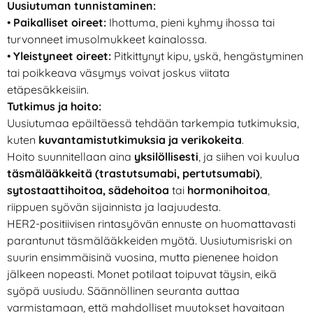
Uusiutuman tunnistaminen:
•
Paikalliset oireet:
Ihottuma, pieni kyhmy ihossa tai
turvonneet imusolmukkeet kainalossa.
•
Yleistyneet oireet:
Pitkittynyt kipu, yskä, hengästyminen
tai poikkeava väsymys voivat joskus viitata
etäpesäkkeisiin.
Tutkimus ja hoito:
Uusiutumaa epäiltäessä tehdään tarkempia tutkimuksia,
kuten
kuvantamistutkimuksia ja verikokeita
.
Hoito suunnitellaan aina
yksilöllisesti
, ja siihen voi kuulua
täsmälääkkeitä (trastutsumabi, pertutsumabi)
,
sytostaattihoitoa,
sädehoitoa
tai
hormonihoitoa
,
riippuen syövän sijainnista ja laajuudesta.
HER2-positiivisen rintasyövän ennuste on huomattavasti
parantunut täsmälääkkeiden myötä. Uusiutumisriski on
suurin ensimmäisinä vuosina, mutta pienenee hoidon
jälkeen nopeasti. Monet potilaat toipuvat täysin, eikä
syöpä uusiudu. Säännöllinen seuranta auttaa
varmistamaan, että mahdolliset muutokset havaitaan