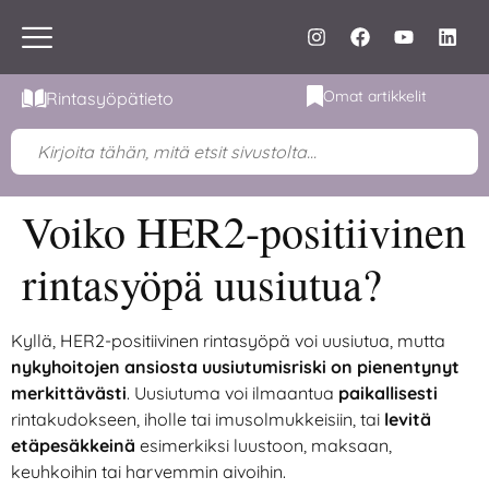
Omat artikkelit
Rintasyöpätieto
Voiko HER2-positiivinen
rintasyöpä uusiutua?
Kyllä, HER2-positiivinen rintasyöpä voi uusiutua, mutta
nykyhoitojen ansiosta uusiutumisriski on pienentynyt
merkittävästi
. Uusiutuma voi ilmaantua
paikallisesti
rintakudokseen, iholle tai imusolmukkeisiin, tai
levitä
etäpesäkkeinä
esimerkiksi luustoon, maksaan,
keuhkoihin tai harvemmin aivoihin.