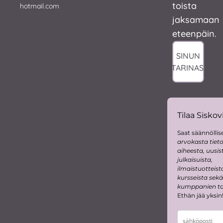
toista
hotmail.com
jaksamaan
eteenpäin.
SINUN
TARINASI
Tilaa Siskovi
Saat säännöllise
arvokasta tiet
aiheesta, uusis
julkaisuista,
ilmaistuotteist
kursseista sekä
kumppanien tar
Ethän jää yksin