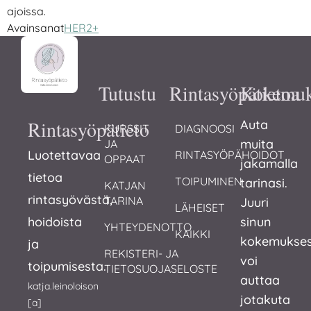
ajoissa.
Avainsanat
HER2+
Tutustu
Rintasyöpätietoa
Kokemuk
Rintasyöpätieto
Auta
KURSSIT 
DIAGNOOSI
muita
JA 
Luotettavaa
RINTASYÖPÄHOIDOT
OPPAAT
jakamalla
tietoa
TOIPUMINEN
tarinasi.
KATJAN 
rintasyövästä,
TARINA
Juuri
LÄHEISET
hoidoista
sinun
YHTEYDENOTTO
KAIKKI
kokemukses
ja
REKISTERI- JA 
voi
toipumisesta.
TIETOSUOJASELOSTE
auttaa
katja.leinoloison
jotakuta
[a]