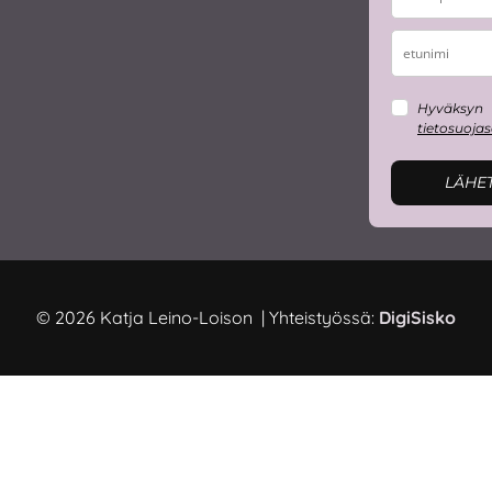
Hyväksyn
tietosuoja
LÄHE
© 2026 Katja Leino-Loison | Yhteistyössä:
DigiSisko