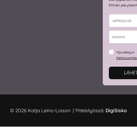
Ethän jää yksin!
Hyväksyn
tietosuoja
LÄHE
© 2026 Katja Leino-Loison | Yhteistyössä:
DigiSisko