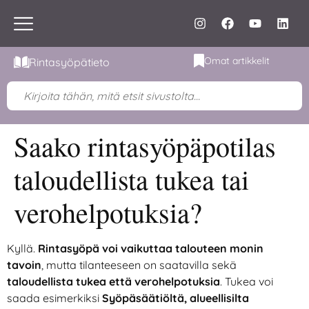
Omat artikkelit
Rintasyöpätieto
Saako rintasyöpäpotilas
taloudellista tukea tai
verohelpotuksia?
Kyllä.
Rintasyöpä voi vaikuttaa talouteen monin
tavoin
, mutta tilanteeseen on saatavilla sekä
taloudellista tukea että verohelpotuksia
. Tukea voi
saada esimerkiksi
Syöpäsäätiöltä, alueellisilta