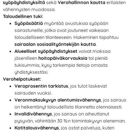
syöpäyhdistyksiltä
sekä
Verohallinnon kautta
erilaisten
vähennysten muodossa.
Taloudellinen tuki:
Syöpäsäätiö
myöntää avustuksia syöpään
sairastuneille, jotka ovat joutuneet vaikeaan
taloudelliseen tilanteeseen. Hakeminen tapahtuu
sairaalan sosiaalityöntekijän kautta
.
Alueelliset syöpäyhdistykset
voivat maksaa
jäsenilleen
hoitopäiväkorvauksia
tai pieniä
tukisummia, kysy tarkempia tietoja omasta
yhdistyksestäsi.
Verohelpotukset:
Veroprosentin tarkistus
, jos tulot laskevat
sairauden vuoksi.
Veronmaksukyvyn alentumisvähennys
, jos sairaus
on heikentänyt taloudellista tilannetta olennaisesti.
Invalidivähennys
, jos sairaus on aiheuttanut
pysyvän, vähintään 30 %:n toimintakyvyn aleneman.
Kotitalousvähennys
, jos ostat palveluja, kuten