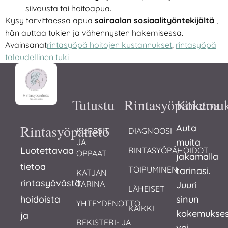
siivousta tai hoitoapua.
Kysy tarvittaessa apua
sairaalan sosiaalityöntekijältä
,
hän auttaa tukien ja vähennysten hakemisessa.
Avainsanat
rintasyöpä hoitojen kustannukset
,
rintasyöpä
taloudellinen tuki
Tutustu
Rintasyöpätietoa
Kokemuk
Rintasyöpätieto
Auta
KURSSIT 
DIAGNOOSI
muita
JA 
Luotettavaa
RINTASYÖPÄHOIDOT
OPPAAT
jakamalla
tietoa
TOIPUMINEN
tarinasi.
KATJAN 
rintasyövästä,
TARINA
Juuri
LÄHEISET
hoidoista
sinun
YHTEYDENOTTO
KAIKKI
kokemukses
ja
REKISTERI- JA 
voi