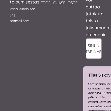
toipumisesta.
TIETOSUOJASELOSTE
auttaa
katja.leinoloison
jotakuta
[a]
toista
hotmail.com
jaksamaan
eteenpäin.
SINUN
TARINASI
Tilaa Siskovi
Saat säännöllise
arvokasta tiet
aiheesta, uusis
julkaisuista,
ilmaistuotteist
kursseista sekä
kumppanien tar