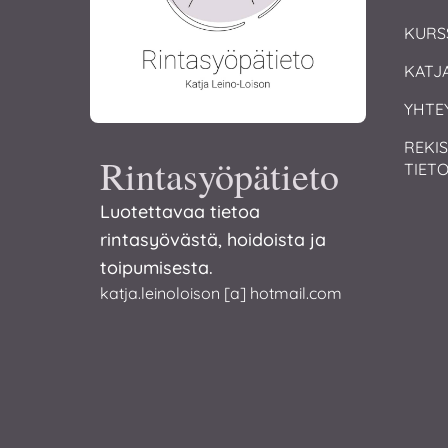
KURS
KATJ
YHTE
REKIS
Rintasyöpätieto
TIET
Luotettavaa tietoa
rintasyövästä, hoidoista ja
toipumisesta.
katja.leinoloison [a] hotmail.com