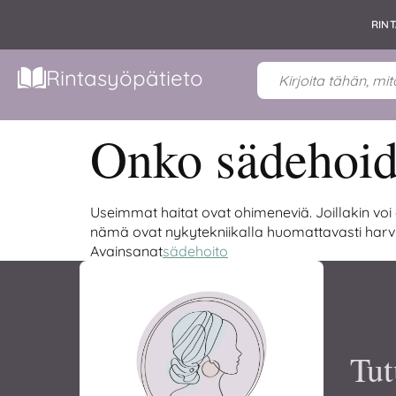
RIN
Rintasyöpätieto
Onko sädehoido
Useimmat haitat ovat ohimeneviä. Joillakin voi
nämä ovat nykytekniikalla huomattavasti harv
Avainsanat
sädehoito
Tut