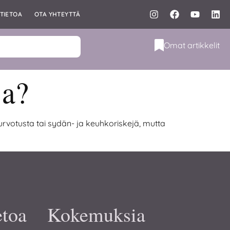
TIETOA
OTA YHTEYTTÄ
Omat artikkelit
ja?
urvotusta tai sydän- ja keuhkoriskejä, mutta
etoa
Kokemuksia