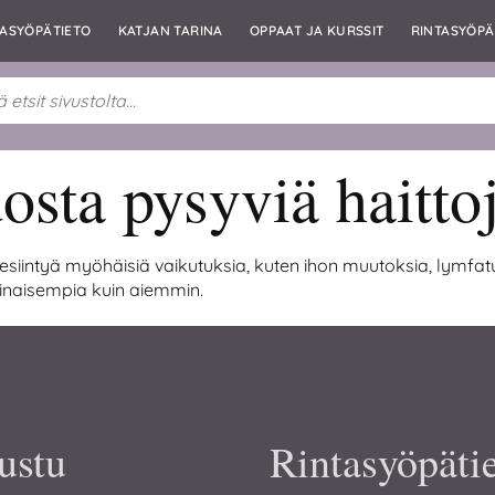
TASYÖPÄTIETO
KATJAN TARINA
OPPAAT JA KURSSIT
RINTASYÖPÄ
sta pysyviä haitto
 esiintyä myöhäisiä vaikutuksia, kuten ihon muutoksia, lymfat
inaisempia kuin aiemmin.
ustu
Rintasyöpäti