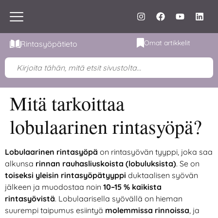
Omat artikkelit
Rintasyöpätieto
Mitä tarkoittaa
lobulaarinen rintasyöpä?
Lobulaarinen rintasyöpä
on rintasyövän tyyppi, joka saa
alkunsa
rinnan rauhasliuskoista (lobuluksista)
. Se on
toiseksi yleisin rintasyöpätyyppi
duktaalisen syövän
jälkeen ja muodostaa noin
10–15 % kaikista
rintasyövistä
. Lobulaarisella syövällä on hieman
suurempi taipumus esiintyä
molemmissa rinnoissa
, ja