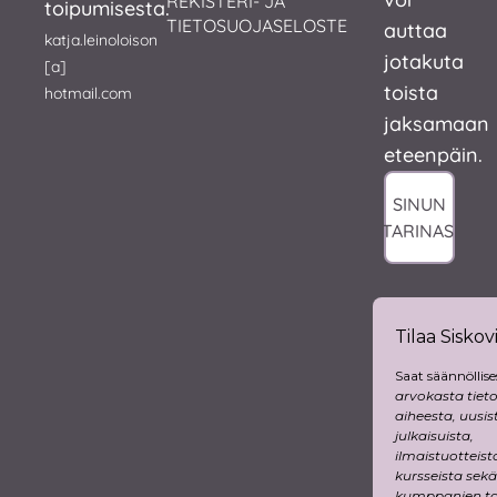
REKISTERI- JA 
toipumisesta.
TIETOSUOJASELOSTE
auttaa
katja.leinoloison
jotakuta
[a]
toista
hotmail.com
jaksamaan
eteenpäin.
SINUN
TARINASI
Tilaa Siskovi
Saat säännöllise
arvokasta tiet
aiheesta, uusis
julkaisuista,
ilmaistuotteist
kursseista sekä
kumppanien tar