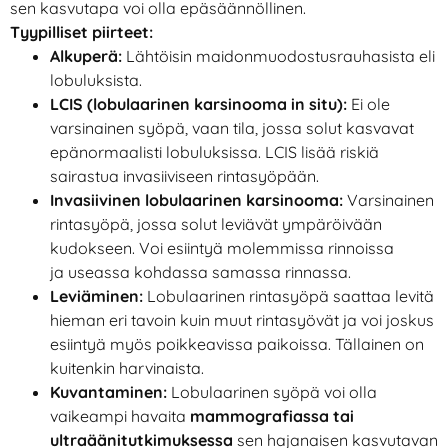
sen kasvutapa voi olla epäsäännöllinen.
Tyypilliset piirteet:
Alkuperä:
Lähtöisin maidonmuodostusrauhasista eli
lobuluksista.
LCIS (lobulaarinen karsinooma in situ):
Ei ole
varsinainen syöpä, vaan tila, jossa solut kasvavat
epänormaalisti lobuluksissa. LCIS lisää riskiä
sairastua invasiiviseen rintasyöpään.
Invasiivinen lobulaarinen karsinooma:
Varsinainen
rintasyöpä, jossa solut leviävät ympäröivään
kudokseen. Voi esiintyä molemmissa rinnoissa
ja useassa kohdassa samassa rinnassa.
Leviäminen:
Lobulaarinen rintasyöpä saattaa levitä
hieman eri tavoin kuin muut rintasyövät ja voi joskus
esiintyä myös poikkeavissa paikoissa. Tällainen on
kuitenkin harvinaista.
Kuvantaminen:
Lobulaarinen syöpä voi olla
vaikeampi havaita
mammografiassa tai
ultraäänitutkimuksessa
sen hajanaisen kasvutavan