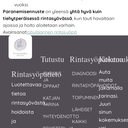
vuoksi.
Paranemisennuste
on yleensä
yhtä hyvä kuin
tiehytperäisessä rintasyövässä
, kun tauti havaitaan
ajoissa ja hoito aloitetaan varhain.
Avainsanat
lobulaarinen rintasyöpä
Tutustu
Rintasyöpätietoa
Kokemuk
Rintasyöpätieto
Auta
KURSSIT 
DIAGNOOSI
muita
JA 
Luotettavaa
RINTASYÖPÄHOIDOT
OPPAAT
jakamalla
tietoa
tarinasi.
TOIPUMINEN
KATJAN 
rintasyövästä,
Juuri
TARINA
LÄHEISET
hoidoista
sinun
YHTEYDENOTTO
kokemukses
ja
KAIKKI
voi