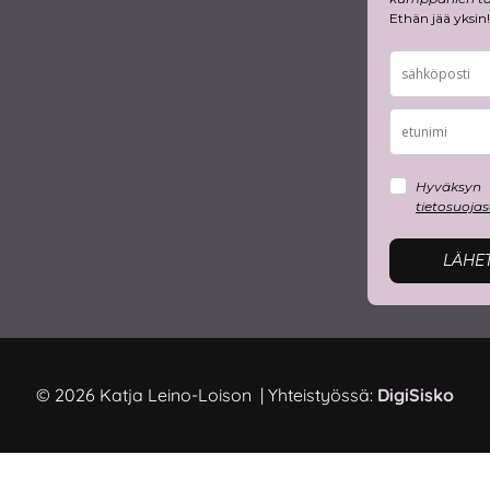
Ethän jää yksin!
Hyväksyn
tietosuoja
LÄHE
© 2026 Katja Leino-Loison | Yhteistyössä:
DigiSisko