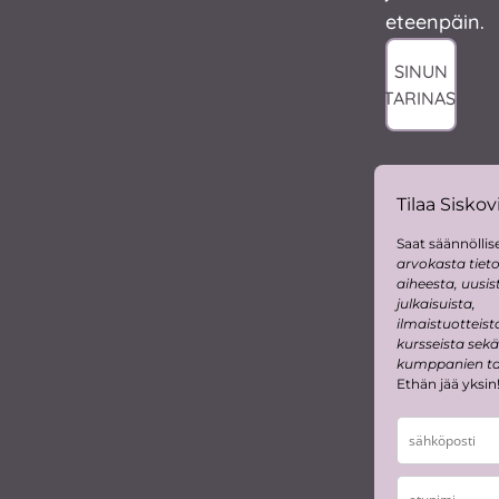
eteenpäin.
SINUN
TARINASI
Tilaa Siskovi
Saat säännöllise
arvokasta tiet
aiheesta, uusis
julkaisuista,
ilmaistuotteist
kursseista sekä
kumppanien tar
Ethän jää yksin