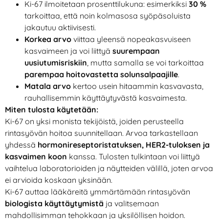
Ki-67 ilmoitetaan prosenttilukuna: esimerkiksi
30 %
tarkoittaa, että noin kolmasosa syöpäsoluista
jakautuu aktiivisesti.
Korkea arvo
viittaa yleensä nopeakasvuiseen
kasvaimeen ja voi liittyä
suurempaan
uusiutumisriskiin
, mutta samalla se voi tarkoittaa
parempaa hoitovastetta solunsalpaajille
.
Matala arvo
kertoo usein hitaammin kasvavasta,
rauhallisemmin käyttäytyvästä kasvaimesta.
Miten tulosta käytetään:
Ki-67 on yksi monista tekijöistä, joiden perusteella
rintasyövän hoitoa suunnitellaan. Arvoa tarkastellaan
yhdessä
hormonireseptoristatuksen, HER2-tuloksen ja
kasvaimen koon
kanssa. Tulosten tulkintaan voi liittyä
vaihtelua laboratorioiden ja näytteiden välillä, joten arvoa
ei arvioida koskaan yksinään.
Ki-67 auttaa lääkäreitä ymmärtämään rintasyövän
biologista käyttäytymistä
ja valitsemaan
mahdollisimman tehokkaan ja yksilöllisen hoidon.