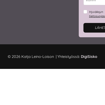
Hyväksyn
tietosuoja
LÄHE
© 2026 Katja Leino-Loison | Yhteistyössä:
DigiSisko