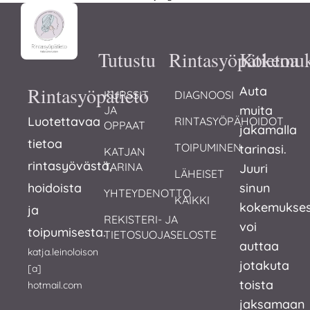
Tutustu
Rintasyöpätietoa
Kokemuk
Rintasyöpätieto
Auta
KURSSIT 
DIAGNOOSI
muita
JA 
Luotettavaa
RINTASYÖPÄHOIDOT
OPPAAT
jakamalla
tietoa
TOIPUMINEN
tarinasi.
KATJAN 
rintasyövästä,
TARINA
Juuri
LÄHEISET
hoidoista
sinun
YHTEYDENOTTO
KAIKKI
kokemukses
ja
REKISTERI- JA 
voi
toipumisesta.
TIETOSUOJASELOSTE
auttaa
katja.leinoloison
jotakuta
[a]
toista
hotmail.com
jaksamaan