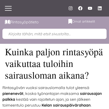
Omat artikkelit
Rintasyöpätieto
Kuinka paljon rintasyöpä
vaikuttaa tuloihin
sairausloman aikana?
Rintasyövän vuoksi sairauslomalla tulot yleensä
pienenevät
, koska työnantajan maksama
sairausajan
palkka
kestää vain rajoitetun ajan, ja sen jälkeen
toimeentulo perustuu
Kelan sairauspäivärahaan
.