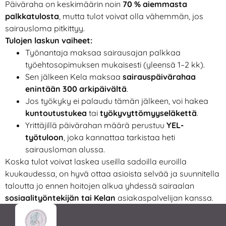
Päiväraha on keskimäärin noin
70 % aiemmasta
palkkatulosta
, mutta tulot voivat olla vähemmän, jos
sairausloma pitkittyy.
Tulojen laskun vaiheet:
Työnantaja maksaa sairausajan palkkaa
työehtosopimuksen mukaisesti (yleensä 1–2 kk).
Sen jälkeen Kela maksaa
sairauspäivärahaa
enintään 300 arkipäivältä
.
Jos työkyky ei palaudu tämän jälkeen, voi hakea
kuntoutustukea
tai
työkyvyttömyyseläkettä
.
Yrittäjillä päivärahan määrä perustuu
YEL-
työtuloon
, joka kannattaa tarkistaa heti
sairausloman alussa.
Koska tulot voivat laskea useilla sadoilla euroilla
kuukaudessa, on hyvä ottaa asioista selvää ja suunnitella
taloutta jo ennen hoitojen alkua yhdessä sairaalan
sosiaalityöntekijän tai Kelan
asiakaspalvelijan kanssa.