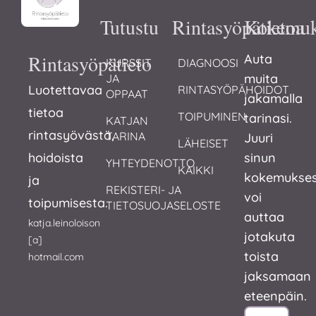
Tutustu
Rintasyöpätietoa
Kokemuk
Rintasyöpätieto
Auta
KURSSIT 
DIAGNOOSI
muita
JA 
Luotettavaa
RINTASYÖPÄHOIDOT
OPPAAT
jakamalla
tietoa
TOIPUMINEN
tarinasi.
KATJAN 
rintasyövästä,
TARINA
Juuri
LÄHEISET
hoidoista
sinun
YHTEYDENOTTO
KAIKKI
kokemukses
ja
REKISTERI- JA 
voi
toipumisesta.
TIETOSUOJASELOSTE
auttaa
katja.leinoloison
jotakuta
[a]
toista
hotmail.com
jaksamaan
eteenpäin.