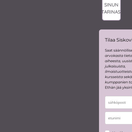
SINUN
TARINASI
Tilaa Siskovi
Saat säännöllise
arvokasta tiet
aiheesta, uusis
julkaisuista,
ilmaistuotteist
kursseista sekä
kumppanien tar
Ethän jää yksin