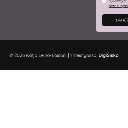
Hyväksyn
tietosuoja
LÄHE
© 2026 Katja Leino-Loison | Yhteistyössä:
DigiSisko