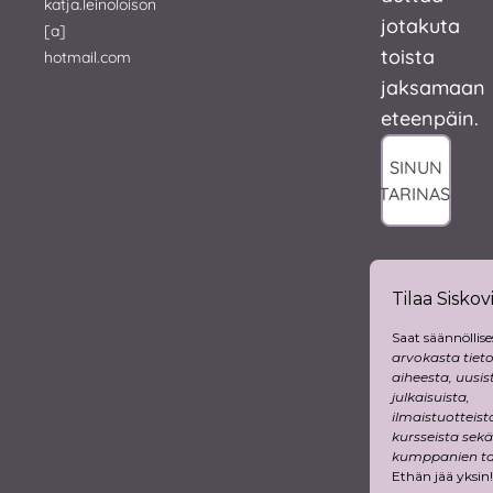
katja.leinoloison
jotakuta
[a]
toista
hotmail.com
jaksamaan
eteenpäin.
SINUN
TARINASI
Tilaa Siskovi
Saat säännöllise
arvokasta tiet
aiheesta, uusis
julkaisuista,
ilmaistuotteist
kursseista sekä
kumppanien tar
Ethän jää yksin!