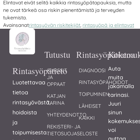
Elintavat eivät selitä kaikkia rintasyöpätapauksia, mutta
ne ovat tärkeä osa riskin pienentämistä ja terveyden
tukemista.
Avainsanat
rintasyövän riskitekijät
,
rintasyöpä ja elintavat
Tutustu
Rintasyöpätietoa
Kokemuk
Rintasyöpätieto
Auta
KURSSIT 
DIAGNOOSI
muita
JA 
Luotettavaa
RINTASYÖPÄHOIDOT
OPPAAT
jakamalla
tietoa
TOIPUMINEN
tarinasi.
KATJAN 
rintasyövästä,
TARINA
Juuri
LÄHEISET
hoidoista
sinun
YHTEYDENOTTO
KAIKKI
kokemukses
ja
REKISTERI- JA 
voi
toipumisesta.
TIETOSUOJASELOSTE
auttaa