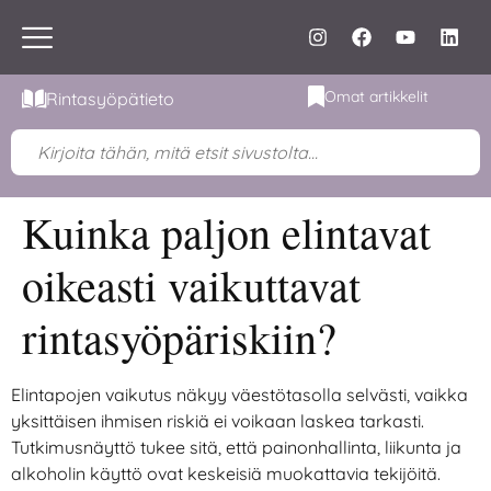
Omat artikkelit
Rintasyöpätieto
Kuinka paljon elintavat
oikeasti vaikuttavat
rintasyöpäriskiin?
Elintapojen vaikutus näkyy väestötasolla selvästi, vaikka
yksittäisen ihmisen riskiä ei voikaan laskea tarkasti.
Tutkimusnäyttö tukee sitä, että painonhallinta, liikunta ja
alkoholin käyttö ovat keskeisiä muokattavia tekijöitä.