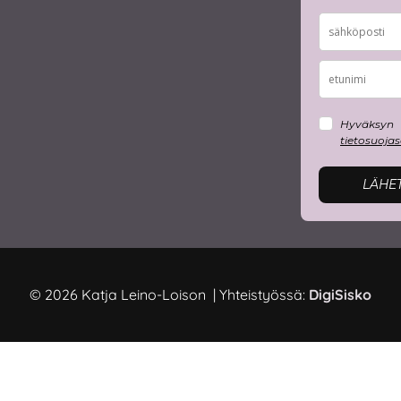
Hyväksyn
tietosuoja
LÄHE
© 2026 Katja Leino-Loison | Yhteistyössä:
DigiSisko