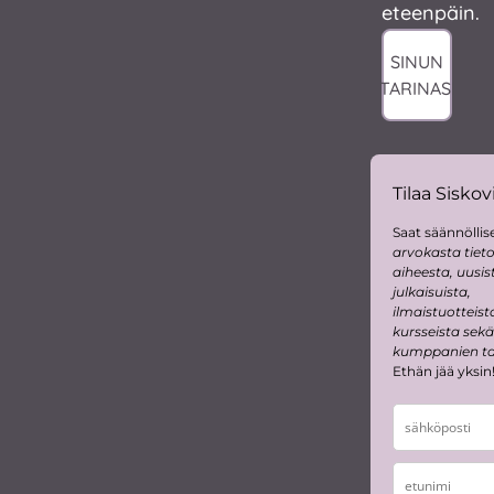
eteenpäin.
SINUN
TARINASI
Tilaa Siskovi
Saat säännöllise
arvokasta tiet
aiheesta, uusis
julkaisuista,
ilmaistuotteist
kursseista sekä
kumppanien tar
Ethän jää yksin