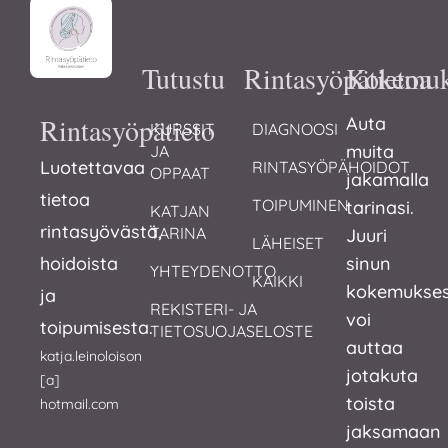
Tutustu
Rintasyöpätietoa
Kokemuk
Rintasyöpätieto
Auta
KURSSIT 
DIAGNOOSI
muita
JA 
Luotettavaa
RINTASYÖPÄHOIDOT
OPPAAT
jakamalla
tietoa
TOIPUMINEN
tarinasi.
KATJAN 
rintasyövästä,
TARINA
Juuri
LÄHEISET
hoidoista
sinun
YHTEYDENOTTO
KAIKKI
kokemukses
ja
REKISTERI- JA 
voi
toipumisesta.
TIETOSUOJASELOSTE
auttaa
katja.leinoloison
jotakuta
[a]
toista
hotmail.com
jaksamaan