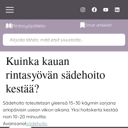
Omat artikkelit
Rintasyöpätieto
Kuinka kauan
rintasyövän sädehoito
kestää?
Sädehoito toteutetaan yleensä 15–30 käynnin sarjana
arkipäivisin usean viikon aikana. Yksi hoitokerta kestää
noin 10–20 minuuttia.
Avainsanat
sädehoito