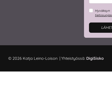
Hyväksyn
tietosuoja
LÄHE
© 2026 Katja Leino-Loison | Yhteistyössä:
DigiSisko