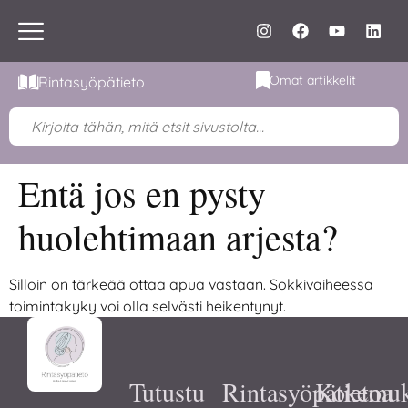
Omat artikkelit
Rintasyöpätieto
Entä jos en pysty
huolehtimaan arjesta?
Silloin on tärkeää ottaa apua vastaan. Sokkivaiheessa
toimintakyky voi olla selvästi heikentynyt.
Tutustu
Rintasyöpätietoa
Kokemuk