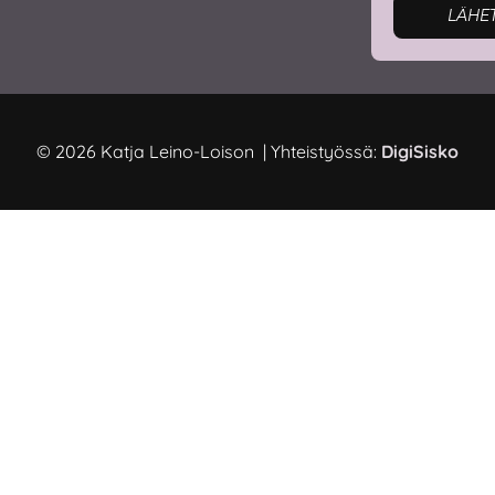
LÄHE
© 2026 Katja Leino-Loison | Yhteistyössä:
DigiSisko