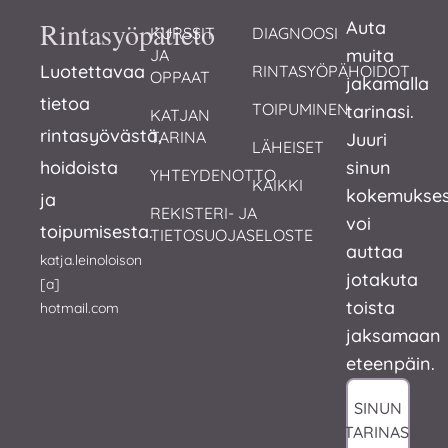
Rintasyöpätieto
Auta
KURSSIT 
DIAGNOOSI
muita
JA 
Luotettavaa
RINTASYÖPÄHOIDOT
OPPAAT
jakamalla
tietoa
TOIPUMINEN
tarinasi.
KATJAN 
rintasyövästä,
TARINA
Juuri
LÄHEISET
hoidoista
sinun
YHTEYDENOTTO
KAIKKI
kokemukses
ja
REKISTERI- JA 
voi
toipumisesta.
TIETOSUOJASELOSTE
auttaa
katja.leinoloison
jotakuta
[a]
toista
hotmail.com
jaksamaan
eteenpäin.
SINUN
TARINASI