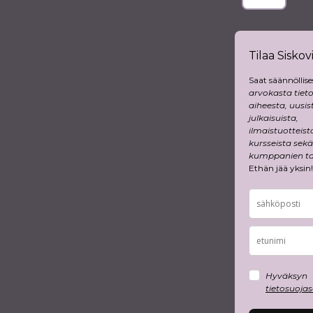
Tilaa Siskovi
Saat säännöllise
arvokasta tiet
aiheesta, uusis
julkaisuista,
ilmaistuotteist
kursseista sekä
kumppanien tar
Ethän jää yksin!
Hyväksyn
tietosuoja